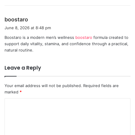
:
s
boostaro
a
June 8, 2026 at 8:48 pm
y
Boostaro is a modern men’s wellness
boostaro
formula created to
s
support daily vitality, stamina, and confidence through a practical,
:
natural routine.
Leave a Reply
Your email address will not be published.
Required fields are
marked
*
C
o
m
m