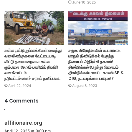
June 10, 2025
கள்ள நாட்டு துப்பாக்கிகள் வைத்து
சமூக விரோதிகளின் கூடாரமாக
வனவிலங்குகளை வேட்டையாடி
மாறும் திண்டுக்கல் பேருந்து
விட்டு தலைமறைவாக உள்ள
நிலையம் அதிர்ச்சி தகவல்!
கும்பலை தேடும் பணியில் நீலகிரி
திண்டுக்கல் பேருந்து நிலையம்!
வன கோட்டம்
திண்டுக்கல் மாவட்ட காவல் SP &
நடுவட்டம் வனச் சரகம் தனிப்படை!
DIG, நடவடிக்கை பாயுமா!?
April 22, 2024
August 8, 2023
4 Comments
s
affilionaire.org
a
April 12, 2025 at 9:00 pm