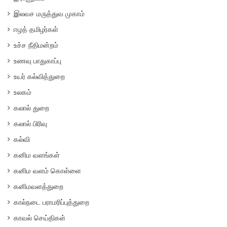
இலவச மருத்துவ முகாம்
ஈழத் தமிழர்கள்
உச்ச நீதிமன்றம்
உணவு பாதுகாப்பு
உயர் கல்வித்துறை
உலகம்
கலால் துறை
கலால் பிரிவு
கல்வி
கனிம வளங்கள்
கனிம வளம் கொள்ளை
கனிமவளத்துறை
கால்நடை பராமரிப்புத்துறை
காவல் செய்திகள்