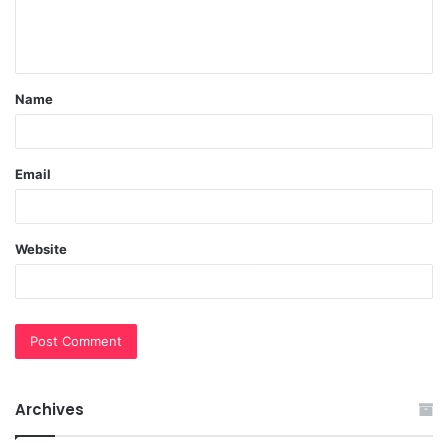
e
n
t
Name
*
Email
Website
Archives