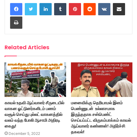
LinkedIn
Tumblr
Pinterest
Reddit
VKontakte
Share via Email
Print
Related Articles
காவல் உதவி ஆய்வாளர் சீருடையில்
மனைவிக்கு தெரியாமல் இளம்
வாகன ஓட்டுனர்களிடம் பணம்
பெண்ணுடன் உல்லாசமாக
வசூல் செய்து புல்லட் வாகனத்தில்
இருந்ததாக சஸ்பெண்ட்
வலம் வந்த போலி ஆசாமி அதிரடி
செய்யப்பட்ட விருகம்பாக்கம் காவல்
கைது!
ஆய்வாளர் கண்ணன்! அதிர்ச்சி
தகவல்!
December 5, 2022