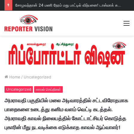
சோழவந்தான் 24 மணி நேரம் மது பாட்டில் விற்பனை! டாஸ்மாக் கடையை அகற்றக்கோரி பெண்கள் முற்றுகை போராட்டம்!https://youtu.be/y9p916tqOMs?si=p7N7Qbivb3WsTj2W
M
Home
/
Uncategorized
Uncategorized
காவல் செய்திகள்
அமராவதி பகுதியில் மலை அடிவாரத்தில் சட்டவிரோதமாக
பாறைகளை உடைத்து கனிம வளம் வெட்டி கடத்தல்.
அமராவதி காவல் நிலையத்தில் கோட்டாட்சியர் கொடுத்த
புகாரின் மீது நடவடிக்கை எடுக்காத காவல் ஆய்வாளர்!