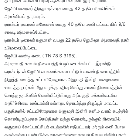
தம்புரான் கோவில் பிரிவு ஆண்டிய கவுண்டனூர் கிராமம்.
ஜேசிபி டிரைவர் திருநாவுக்கரசு வயது 42 த /பெ சிவலிங்கம்
அலங்கியம் தாராபுரம்.
டிராக்டர் டிரைவர் கணேசன் வயது 40 த/பெ மணி மட்டை மில் 9/6
சாவடி உடுமலைப்பேட்டை
டிராக்டர் டிரைவர் ரகுமான் வயது 22 த/பெ ஜெமிஷா அமராவதி நகர்
உடுமலைப்பேட்டை
ஜேசிபி வண்டி எண். ( TN 78 S 3195).
அமராவதி காவல் நிலையத்தில் ஒப்படைக்கப்பட்ட இரண்டு
டிராக்டர்கள் ஜேசிபி வாகனங்களை மட்டும் காவல் நிலையத்தில்
நிறுத்தி வைத்து சட்டவிரோதமாக அனுமதி இன்றி பாறைகளை
உடைத்த நபர்கள் மீது வழக்கு பதிவு செய்து காவல் நிலையத்தின்
சொந்த ஜாமினில் வெளியிட்டுள்ளது அப்பகுதி மக்களிடையே
அதிர்ச்சியை உண்டாக்கி உள்ளது. தொடர்ந்து திருப்பூர் மாவட்ட
பகுதிகளில் சட்டவிரோதமாக அனுமதி இன்றி கனிம வளம் கடத்திக்
கொண்டிருப்பதாக செய்திகள் வந்து கொண்டிருக்கும் நிலையில்
வருவாய் கோட்டாட்சியர் கடத்தலில் ஈடுபட்டவர் மற்றும் கனி போல
கருத்துக்கு பயன்படுத்த வாகனங்களை காவல் நிலையத்தில் புகார்