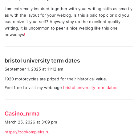
y
I am extremely inspired together with your writing skills as smartly
s
as with the layout for your weblog. Is this a paid topic or did you
:
customize it your self? Anyway stay up the excellent quality
writing, it is uncommon to peer a nice weblog like this one
nowadays
!
s
bristol university term dates
a
September 1, 2025 at 11:12 am
y
1920 motorcycles are prized for their historical value.
s
Feel free to visit my webpage
bristol university term dates
:
s
Casino_nrma
a
March 25, 2026 at 3:09 pm
y
https://zookompleks.ru
s