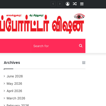
Log
Random
Sidebar
சோழவந்தான் 24 மணி நேரம் மது பாட்டில் விற்பனை! டாஸ்மாக் கடையை அகற்றக்கோரி பெண்கள் முற்றுகை போராட்டம்!https://youtu.be/y9p916tqOMs?si=p7N7Qbivb3WsTj2W
In
Article
Search
for
Archives
June 2026
May 2026
April 2026
March 2026
February 2026