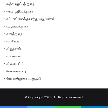
லஞ்ச ஒழிப்புத் துறை
லஞ்ச ஒழிப்புத்துறை
வட்டாரப் போக்குவரத்து அலுவலகம்
வருவாய்த்துறை
வனத்துறை
வானிலை
விருதுநகர்
விவசாயம்
விளையாட்டு
வேலைவாய்ப்பு
வேளாண்துறை கடனுதவி
© Copyright 2026, All Rights Reserved.