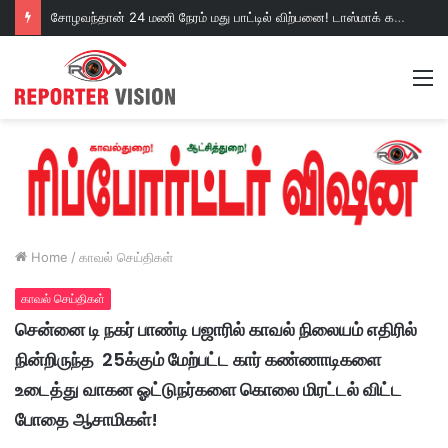
சோழவந்தான் 24 மணி நேரம் மது பாட்டில் விற்பனை! டாஸ்மாக் கடையை அகற்றக்கோரி பெண்கள் முற்றுகை போராட்டம்!https://youtu.be/y9p916tqOMs?si=p7N7Qbivb3WsTj2W
M
Home
/
காவல் செய்திகள்
காவல் செய்திகள்
சென்னை டி நகர் பாண்டி பஜாரில் காவல் நிலையம் எதிரில்
நின்றிருந்த 25க்கும் மேற்பட்ட கார் கண்ணாடிகளை
உடைத்து வாகன ஓட்டுநர்களை கொலை மிரட்டல் விட்ட
போதை ஆசாமிகள்!