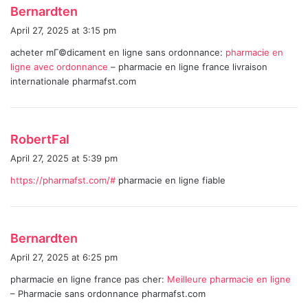
s
Bernardten
a
April 27, 2025 at 3:15 pm
y
acheter mГ©dicament en ligne sans ordonnance:
pharmacie en
s
ligne avec ordonnance
– pharmacie en ligne france livraison
:
internationale pharmafst.com
s
RobertFal
a
April 27, 2025 at 5:39 pm
y
https://pharmafst.com/#
pharmacie en ligne fiable
s
:
s
Bernardten
a
April 27, 2025 at 6:25 pm
y
pharmacie en ligne france pas cher:
Meilleure pharmacie en ligne
s
– Pharmacie sans ordonnance pharmafst.com
: