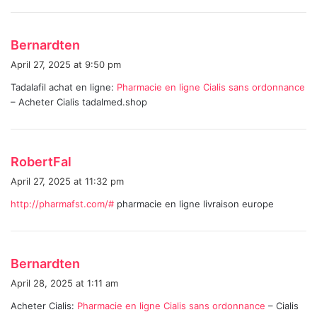
s
Bernardten
a
April 27, 2025 at 9:50 pm
y
Tadalafil achat en ligne:
Pharmacie en ligne Cialis sans ordonnance
s
– Acheter Cialis tadalmed.shop
:
s
RobertFal
a
April 27, 2025 at 11:32 pm
y
http://pharmafst.com/#
pharmacie en ligne livraison europe
s
:
s
Bernardten
a
April 28, 2025 at 1:11 am
y
Acheter Cialis:
Pharmacie en ligne Cialis sans ordonnance
– Cialis
s