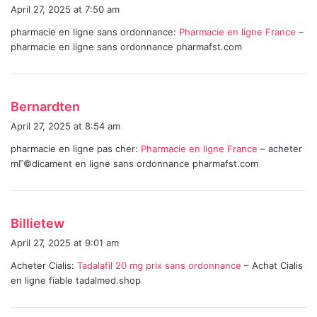
a
April 27, 2025 at 7:50 am
y
pharmacie en ligne sans ordonnance:
Pharmacie en ligne France
–
s
pharmacie en ligne sans ordonnance pharmafst.com
:
s
Bernardten
a
April 27, 2025 at 8:54 am
y
pharmacie en ligne pas cher:
Pharmacie en ligne France
– acheter
s
mГ©dicament en ligne sans ordonnance pharmafst.com
:
s
Billietew
a
April 27, 2025 at 9:01 am
y
Acheter Cialis:
Tadalafil 20 mg prix sans ordonnance
– Achat Cialis
s
en ligne fiable tadalmed.shop
: