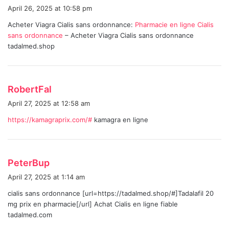
a
April 26, 2025 at 10:58 pm
y
Acheter Viagra Cialis sans ordonnance:
Pharmacie en ligne Cialis
s
sans ordonnance
– Acheter Viagra Cialis sans ordonnance
:
tadalmed.shop
s
RobertFal
a
April 27, 2025 at 12:58 am
y
https://kamagraprix.com/#
kamagra en ligne
s
:
s
PeterBup
a
April 27, 2025 at 1:14 am
y
cialis sans ordonnance [url=https://tadalmed.shop/#]Tadalafil 20
s
mg prix en pharmacie[/url] Achat Cialis en ligne fiable
:
tadalmed.com