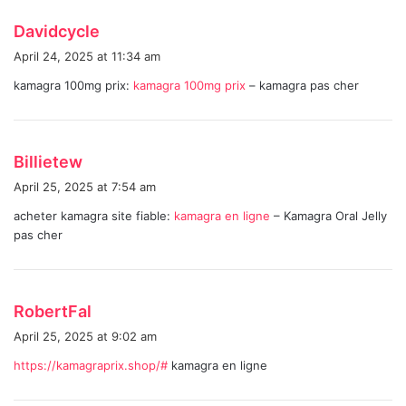
s
Davidcycle
a
April 24, 2025 at 11:34 am
y
kamagra 100mg prix:
kamagra 100mg prix
– kamagra pas cher
s
:
s
Billietew
a
April 25, 2025 at 7:54 am
y
acheter kamagra site fiable:
kamagra en ligne
– Kamagra Oral Jelly
s
pas cher
:
s
RobertFal
a
April 25, 2025 at 9:02 am
y
https://kamagraprix.shop/#
kamagra en ligne
s
: