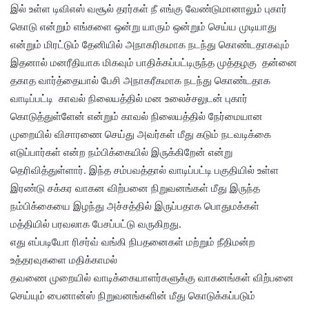
இல் உள்ள டிவிஎஸ் வசூல் தரர்கள் நீ எங்கு வேண்டுமானாலும் புகார்
கொடு என்றும் எங்களை ஒன்று யாரும் ஒன்றும் செய்ய முடியாது
என்றும் மிரட்டும் தேனியில் அநாகரிகமாக நடந்து கொண்டதாகவும்
இதனால் மனரீதியாக மிகவும் பாதிக்கப்பட்டிருந்த முத்தழகு தன்னை
தகாத வார்த்தையால் பேசி அநாகரீகமாக நடந்து கொண்டதாக
வாடிப்பட்டி காவல் நிலையத்தில் மன உலைச்சலுடன் புகார்
கொடுத்துள்ளேன் என்றும் காவல் நிலையத்தில் நேர்மையான
முறையில் விசாரணை செய்து அவர்கள் மீது கடும் நடவடிக்கை
எடுப்பார்கள் என்ற நம்பிக்கையில் இருக்கிறேன் என்று
தெரிவித்துள்ளார். இந்த சம்பவத்தால் வாடிப்பட்டி பகுதியில் உள்ள
இரண்டு சக்கர வாகன விற்பனை நிறுவனங்கள் மீது இருந்த
நம்பிக்கையை இழந்து அச்சத்தில் இருப்பதாக பொதுமக்கள்
மத்தியில் பரவலாக பேசப்பட்டு வருகிறது.
எது எப்படியோ ரிசர்வ் வங்கி நிபதனைகள் மற்றும் நீதிமன்ற
உத்தரவுகளை மதிக்காமல்
தவணை முறையில் வாடிக்கையாளர்களுக்கு வாகனங்கள் விற்பனை
செய்யும் பைனான்ஸ் நிறுவனங்களின் மீது கொடுக்கப்படும்