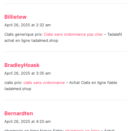
s
Billietew
a
April 26, 2025 at 2:32 am
y
Cialis generique prix:
Cialis sans ordonnance pas cher
– Tadalafil
s
achat en ligne tadalmed.shop
:
s
BradleyHoask
a
April 26, 2025 at 3:35 am
y
cialis prix:
cialis sans ordonnance
– Achat Cialis en ligne fiable
s
tadalmed.shop
:
s
Bernardten
a
April 26, 2025 at 4:20 am
y
pharmacie en ligne france fiable:
pharmacie en ligne
– Achat