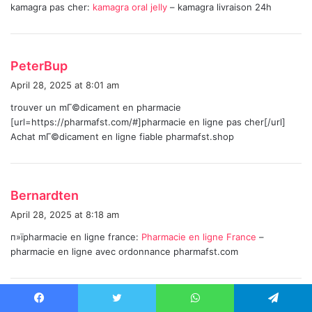
kamagra pas cher:
kamagra oral jelly
– kamagra livraison 24h
s
:
s
PeterBup
a
April 28, 2025 at 8:01 am
y
trouver un mГ©dicament en pharmacie
s
[url=https://pharmafst.com/#]pharmacie en ligne pas cher[/url]
:
Achat mГ©dicament en ligne fiable pharmafst.shop
s
Bernardten
a
April 28, 2025 at 8:18 am
y
п»їpharmacie en ligne france:
Pharmacie en ligne France
–
s
pharmacie en ligne avec ordonnance pharmafst.com
:
s
backbiome
Facebook
Twitter
WhatsApp
Telegram