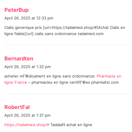
s
PeterBup
a
April 26, 2025 at 12:33 pm
y
Cialis generique prix [url=https://tadalmed.shop/#]Achat Cialis en
s
ligne fiable[/url] cialis sans ordonnance tadalmed.com
:
s
Bernardten
a
April 26, 2025 at 1:32 pm
y
acheter mГ©dicament en ligne sans ordonnance:
Pharmacie en
s
ligne France
– pharmacies en ligne certifiГ©es pharmafst.com
:
s
RobertFal
a
April 26, 2025 at 1:37 pm
y
https://tadalmed.shop/#
Tadalafil achat en ligne
s