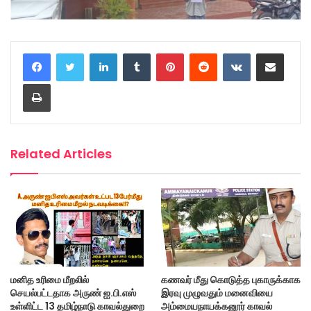
LinkedIn
Tumblr
Pinterest
Reddit
VKontakte
Share via Email
Print
Related Articles
மனித உரிமை மீறலில்
கணவர் மீது கொடுத்த புகாருக்காக
செயல்பட்டதாக அருண் ஐ.பி.எஸ்
இரவு முழுவதும் மனைவியை
உள்ளிட்ட 13 தமிழ்நாடு காவல்துறை
அம்மையநாயக்கனூர் காவல்