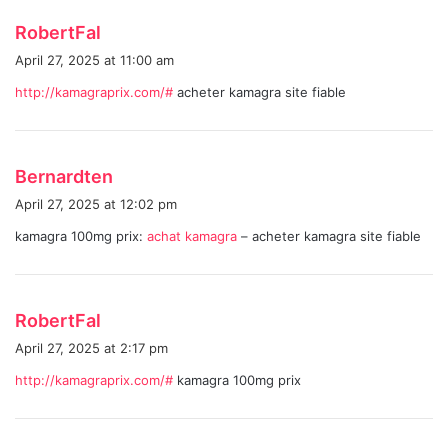
s
RobertFal
a
April 27, 2025 at 11:00 am
y
http://kamagraprix.com/#
acheter kamagra site fiable
s
:
s
Bernardten
a
April 27, 2025 at 12:02 pm
y
kamagra 100mg prix:
achat kamagra
– acheter kamagra site fiable
s
:
s
RobertFal
a
April 27, 2025 at 2:17 pm
y
http://kamagraprix.com/#
kamagra 100mg prix
s
: