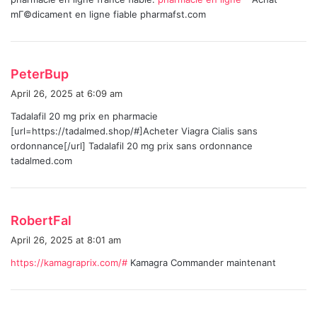
s
mГ©dicament en ligne fiable pharmafst.com
:
s
PeterBup
a
April 26, 2025 at 6:09 am
y
Tadalafil 20 mg prix en pharmacie
s
[url=https://tadalmed.shop/#]Acheter Viagra Cialis sans
:
ordonnance[/url] Tadalafil 20 mg prix sans ordonnance
tadalmed.com
s
RobertFal
a
April 26, 2025 at 8:01 am
y
https://kamagraprix.com/#
Kamagra Commander maintenant
s
: