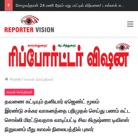
வாடிப்பட்டியில் துரத்தி துரத்தி கடித்து அச்சுறுத்தி வரும் விஷப் பூச்சிகள்!வலியால் துடிக்கும் குழந்தைகள் அதிர்ச்சி வீடியோ!
நடவடிக்கை எடுப்பாரா மதுரை மண்டலம் மேலாளர்!
M
Home
/
காவல் செய்திகள்
காவல் செய்திகள்
தவணை கட்டியும் தனியார் ஏஜெண்ட் மூலம்
இரண்டு சக்கர வாகனத்தை பறிமுதல் செய்து பணம் கட்ட
சொல்லி மிரட்டுவதாக வாடிப்பட்டி சிவ கிருஷ்ணா டிவிஎஸ்
நிறுவனம் மீது காவல் நிலையத்தில் புகார்