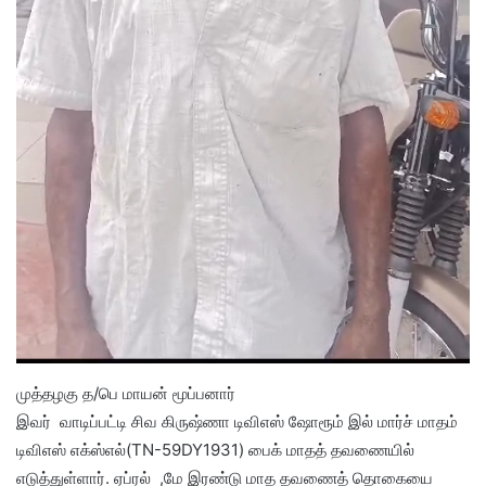
முத்தழகு த/பெ மாயன் மூப்பனார்
இவர் வாடிப்பட்டி சிவ கிருஷ்ணா டிவிஎஸ் ஷோரூம் இல் மார்ச் மாதம்
டிவிஎஸ் எக்ஸ்எல்(TN-59DY1931) பைக் மாதத் தவணையில்
எடுத்துள்ளார். ஏப்ரல் ,மே இரண்டு மாத தவணைத் தொகையை