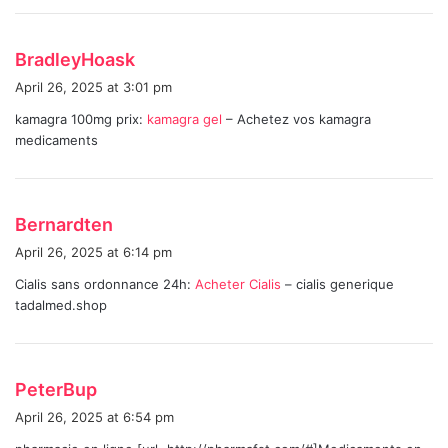
:
s
BradleyHoask
a
April 26, 2025 at 3:01 pm
y
kamagra 100mg prix:
kamagra gel
– Achetez vos kamagra
s
medicaments
:
s
Bernardten
a
April 26, 2025 at 6:14 pm
y
Cialis sans ordonnance 24h:
Acheter Cialis
– cialis generique
s
tadalmed.shop
:
s
PeterBup
a
April 26, 2025 at 6:54 pm
y