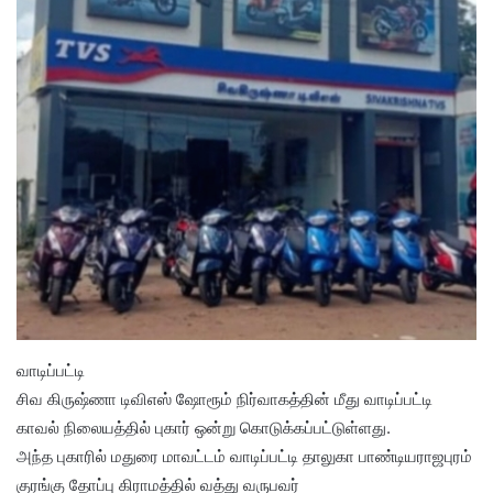
வாடிப்பட்டி
சிவ கிருஷ்ணா டிவிஎஸ் ஷோரூம் நிர்வாகத்தின் மீது வாடிப்பட்டி
காவல் நிலையத்தில் புகார் ஒன்று கொடுக்கப்பட்டுள்ளது.
அந்த புகாரில் மதுரை மாவட்டம் வாடிப்பட்டி தாலுகா பாண்டியராஜபுரம்
குரங்கு தோப்பு கிராமத்தில் வத்து வருபவர்