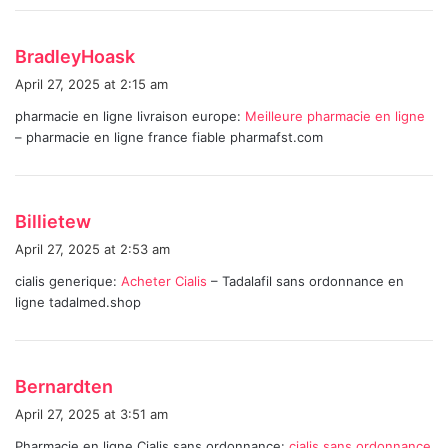
s
BradleyHoask
a
April 27, 2025 at 2:15 am
y
pharmacie en ligne livraison europe:
Meilleure pharmacie en ligne
s
– pharmacie en ligne france fiable pharmafst.com
:
s
Billietew
a
April 27, 2025 at 2:53 am
y
cialis generique:
Acheter Cialis
– Tadalafil sans ordonnance en
s
ligne tadalmed.shop
:
s
Bernardten
a
April 27, 2025 at 3:51 am
y
Pharmacie en ligne Cialis sans ordonnance:
cialis sans ordonnance