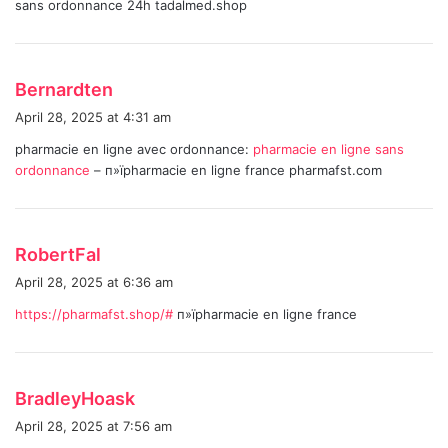
sans ordonnance 24h tadalmed.shop
:
s
Bernardten
a
April 28, 2025 at 4:31 am
y
pharmacie en ligne avec ordonnance:
pharmacie en ligne sans
s
ordonnance
– п»їpharmacie en ligne france pharmafst.com
:
s
RobertFal
a
April 28, 2025 at 6:36 am
y
https://pharmafst.shop/#
п»їpharmacie en ligne france
s
:
s
BradleyHoask
a
April 28, 2025 at 7:56 am
y