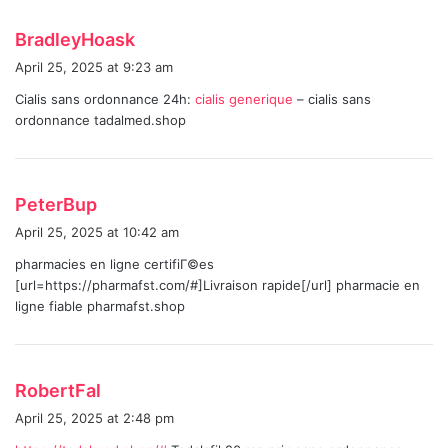
s
BradleyHoask
a
April 25, 2025 at 9:23 am
y
Cialis sans ordonnance 24h:
cialis generique
– cialis sans
s
ordonnance tadalmed.shop
:
s
PeterBup
a
April 25, 2025 at 10:42 am
y
pharmacies en ligne certifiГ©es
s
[url=https://pharmafst.com/#]Livraison rapide[/url] pharmacie en
:
ligne fiable pharmafst.shop
s
RobertFal
a
April 25, 2025 at 2:48 pm
y