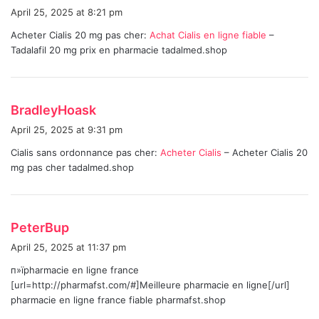
a
April 25, 2025 at 8:21 pm
y
Acheter Cialis 20 mg pas cher:
Achat Cialis en ligne fiable
–
s
Tadalafil 20 mg prix en pharmacie tadalmed.shop
:
s
BradleyHoask
a
April 25, 2025 at 9:31 pm
y
Cialis sans ordonnance pas cher:
Acheter Cialis
– Acheter Cialis 20
s
mg pas cher tadalmed.shop
:
s
PeterBup
a
April 25, 2025 at 11:37 pm
y
п»їpharmacie en ligne france
s
[url=http://pharmafst.com/#]Meilleure pharmacie en ligne[/url]
:
pharmacie en ligne france fiable pharmafst.shop