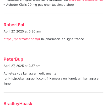
s
– Acheter Cialis 20 mg pas cher tadalmed.shop
:
s
RobertFal
a
April 27, 2025 at 6:36 am
y
https://pharmafst.com/#
п»їpharmacie en ligne france
s
:
s
PeterBup
a
April 27, 2025 at 7:37 am
y
Achetez vos kamagra medicaments
s
[url=http://kamagraprix.com/#]kamagra en ligne[/url] kamagra en
:
ligne
s
BradleyHoask