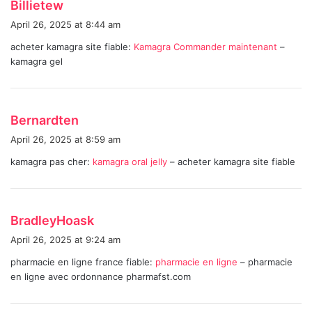
s
Billietew
a
April 26, 2025 at 8:44 am
y
acheter kamagra site fiable:
Kamagra Commander maintenant
–
s
kamagra gel
:
s
Bernardten
a
April 26, 2025 at 8:59 am
y
kamagra pas cher:
kamagra oral jelly
– acheter kamagra site fiable
s
:
s
BradleyHoask
a
April 26, 2025 at 9:24 am
y
pharmacie en ligne france fiable:
pharmacie en ligne
– pharmacie
s
en ligne avec ordonnance pharmafst.com
: