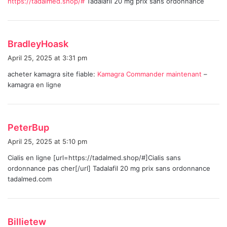
https://tadalmed.shop/#
Tadalafil 20 mg prix sans ordonnance
s
:
s
BradleyHoask
a
April 25, 2025 at 3:31 pm
y
acheter kamagra site fiable:
Kamagra Commander maintenant
–
s
kamagra en ligne
:
s
PeterBup
a
April 25, 2025 at 5:10 pm
y
Cialis en ligne [url=https://tadalmed.shop/#]Cialis sans
s
ordonnance pas cher[/url] Tadalafil 20 mg prix sans ordonnance
:
tadalmed.com
s
Billietew