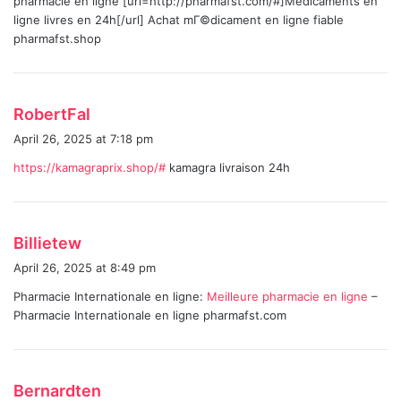
pharmacie en ligne [url=http://pharmafst.com/#]Medicaments en
s
ligne livres en 24h[/url] Achat mГ©dicament en ligne fiable
:
pharmafst.shop
s
RobertFal
a
April 26, 2025 at 7:18 pm
y
https://kamagraprix.shop/#
kamagra livraison 24h
s
:
s
Billietew
a
April 26, 2025 at 8:49 pm
y
Pharmacie Internationale en ligne:
Meilleure pharmacie en ligne
–
s
Pharmacie Internationale en ligne pharmafst.com
:
s
Bernardten