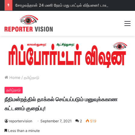
சோழவந்தான் 24 மணி நேரம் மது பாட்டில் விற்பனை! டாஸ்மாக் கடையை அகற்றக்கோரி பெண்கள் முற்றுகை போராட்டம்!https://youtu.be/y9p916tqOMs?si=p7N7Qbivb3WsTj2W
M
Home
/
தமிழ்நாடு
தமிழ்நாடு
நீதிமன்றத்தில் தாக்கல் செய்யப்படும் மனுவுக்ககாண
கட்டணம் குறைப்பு!
reportervision
September 7, 2021
2
519
Less than a minute