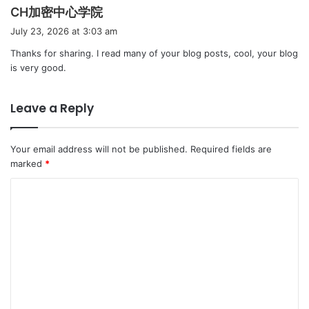
s
CH加密中心学院
a
July 23, 2026 at 3:03 am
y
Thanks for sharing. I read many of your blog posts, cool, your blog
s
is very good.
:
Leave a Reply
Your email address will not be published.
Required fields are
marked
*
C
o
m
m
e
n