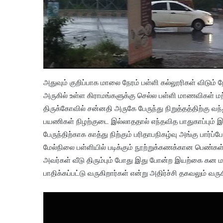
அதுவும் குறிப்பாக மாலை நேரம் பள்ளி கல்லூரிகள் விடும
அருகில் உள்ள கிராமங்களுக்கு செல்ல பள்ளி மாணவிகள்
திருக்கோவில் சன்னதி அருகே பேருந்து நிறுத்தத்திற்கு வந்து
பயணிகள் நிழற்குடை இல்லாததால் எந்தவித பாதுகாப்பும்
பேருந்திற்காக காத்து நிற்கும் பரிதாபநிகழ்வு அங்கு பார
மேல்நிலை பள்ளியில் படிக்கும் நூற்றுக்கணக்கான பெண்கள் ச
அவர்கள் வீடு திரும்பும் போது இது போன்ற இயற்கை கன 
பாதிக்கப்பட்டு வருகிறார்கள் என்று அதிர்ச்சி தகவலும் வரு