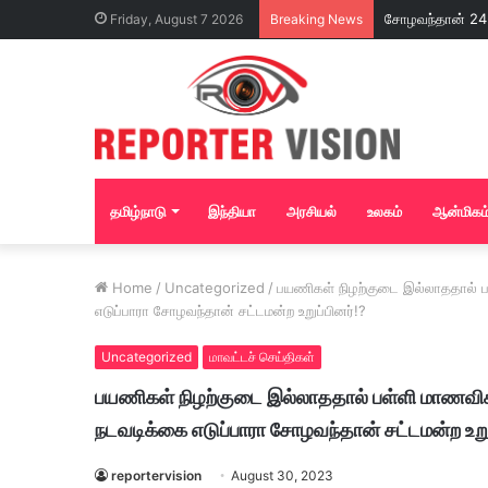
Friday, August 7 2026
Breaking News
தமிழ்நாடு
இந்தியா
அரசியல்
உலகம்
ஆன்மிகம
Home
/
Uncategorized
/
பயணிகள் நிழற்குடை இல்லாததால் ப
எடுப்பாரா சோழவந்தான் சட்டமன்ற உறுப்பினர்!?
Uncategorized
மாவட்டச் செய்திகள்
பயணிகள் நிழற்குடை இல்லாததால் பள்ளி மாணவிகள
நடவடிக்கை எடுப்பாரா சோழவந்தான் சட்டமன்ற உறுப
reportervision
August 30, 2023