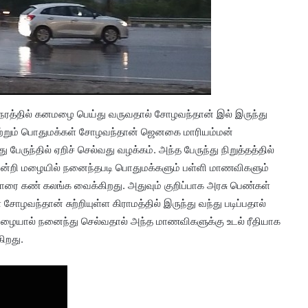
் நேரத்தில் கனமழை பெய்து வருவதால் சோழவந்தான் இல் இருந்து
 மற்றும் பொதுமக்கள் சோழவந்தான் ஜெனகை மாரியம்மன்
 பேருந்தில் ஏறிச் செல்வது வழக்கம். அந்த பேருந்து நிறுத்தத்தில்
 இன்றி மழையில் நனைந்தபடி பொதுமக்களும் பள்ளி மாணவிகளும்
்ப்போரை கண் கலங்க வைக்கிறது. அதுவும் குறிப்பாக அரசு பெண்கள்
ோழவந்தான் சுற்றியுள்ள கிராமத்தில் இருந்து வந்து படிப்பதால்
மழையால் நனைந்து செல்வதால் அந்த மாணவிகளுக்கு உடல் ரீதியாக
கிறது.