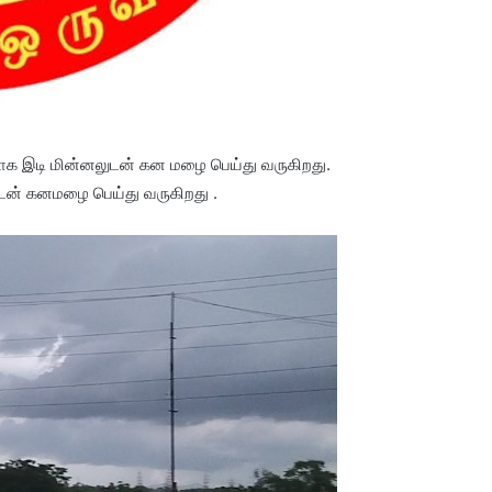
களாக இடி மின்னலுடன் கன மழை பெய்து வருகிறது.
ுடன் கனமழை பெய்து வருகிறது .