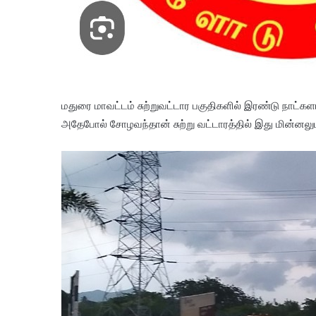
மதுரை மாவட்டம் சுற்றுவட்டார பகுதிகளில் இரண்டு நாட்
அதேபோல் சோழவந்தான் சுற்று வட்டாரத்தில் இது மின்னல