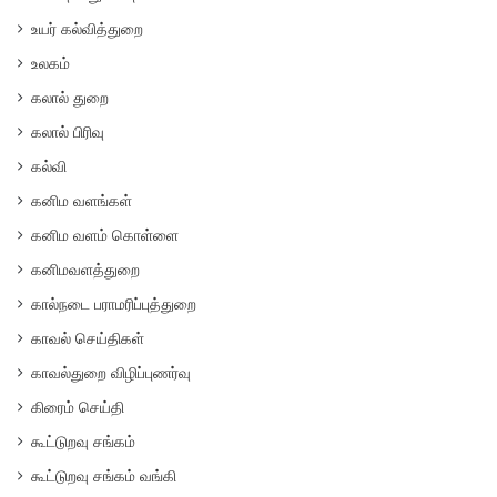
உயர் கல்வித்துறை
உலகம்
கலால் துறை
கலால் பிரிவு
கல்வி
கனிம வளங்கள்
கனிம வளம் கொள்ளை
கனிமவளத்துறை
கால்நடை பராமரிப்புத்துறை
காவல் செய்திகள்
காவல்துறை விழிப்புணர்வு
கிரைம் செய்தி
கூட்டுறவு சங்கம்
கூட்டுறவு சங்கம் வங்கி