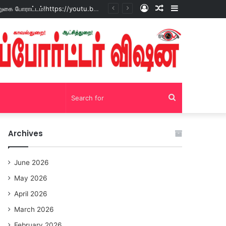
Log
Random
Sidebar
சோழவந்தான் 24 மணி நேரம் மது பாட்டில் விற்பனை! டாஸ்மாக் கடையை அகற்றக்கோரி பெண்கள் முற்றுகை போராட்டம்!https://youtu.be/y9p916tqOMs?si=p7N7Qbivb3WsTj2W
In
Article
Search
for
Archives
June 2026
May 2026
April 2026
March 2026
February 2026