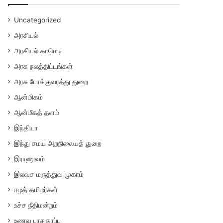
Uncategorized
அரசியல்
அரசியல் காமெடி
அரசு நலத்திட்டங்கள்
அரசு போக்குவரத்து துறை
ஆன்மிகம்
ஆன்மீகத் தளம்
இந்தியா
இந்து சமய அறநிலையத் துறை
இராணுவம்
இலவச மருத்துவ முகாம்
ஈழத் தமிழர்கள்
உச்ச நீதிமன்றம்
உணவு பாதுகாப்பு