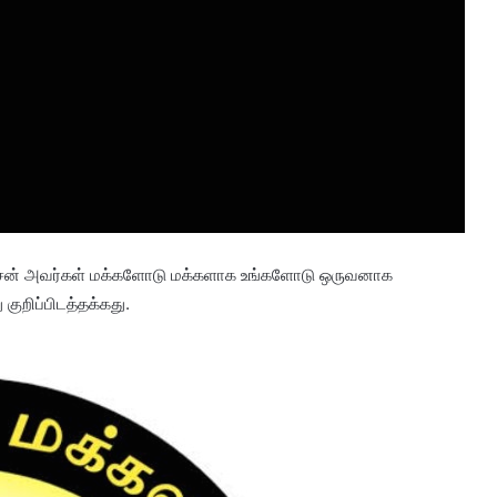
டேசன் அவர்கள் மக்களோடு மக்களாக உங்களோடு ஒருவனாக
குறிப்பிடத்தக்கது.