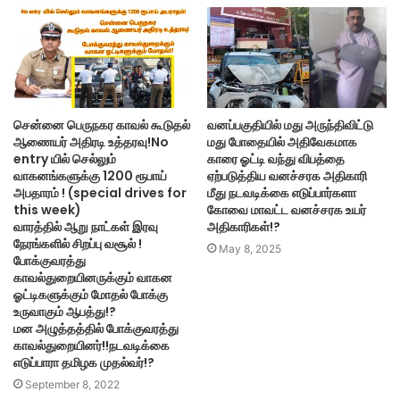
சென்னை பெருநகர காவல் கூடுதல்
வனப்பகுதியில் மது அருந்திவிட்டு
ஆணையர் அதிரடி உத்தரவு!No
மது போதையில் அதிவேகமாக
entry யில் செல்லும்
காரை ஓட்டி வந்து விபத்தை
வாகனங்களுக்கு 1200 ரூபாய்
ஏற்படுத்திய வனச்சரக அதிகாரி
அபதாரம் ! (special drives for
மீது நடவடிக்கை எடுப்பார்களா
this week)
கோவை மாவட்ட வனச்சரக உயர்
வாரத்தில் ஆறு நாட்கள் இரவு
அதிகாரிகள்!?
நேரங்களில் சிறப்பு வசூல் !
May 8, 2025
போக்குவரத்து
காவல்துறையினருக்கும் வாகன
ஓட்டிகளுக்கும் மோதல் போக்கு
உருவாகும் ஆபத்து!?
மன அழுத்தத்தில் போக்குவரத்து
காவல்துறையினர்!!நடவடிக்கை
எடுப்பாரா தமிழக முதல்வர்!?
September 8, 2022