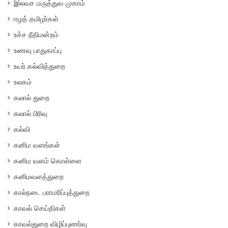
இலவச மருத்துவ முகாம்
ஈழத் தமிழர்கள்
உச்ச நீதிமன்றம்
உணவு பாதுகாப்பு
உயர் கல்வித்துறை
உலகம்
கலால் துறை
கலால் பிரிவு
கல்வி
கனிம வளங்கள்
கனிம வளம் கொள்ளை
கனிமவளத்துறை
கால்நடை பராமரிப்புத்துறை
காவல் செய்திகள்
காவல்துறை விழிப்புணர்வு