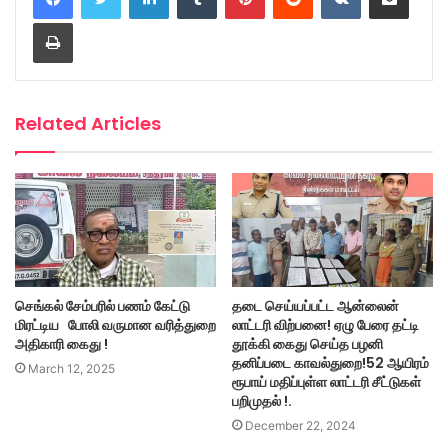
Print
Related Articles
செங்கல் சேம்பரில் பணம் கேட்டு
தடை செய்யப்பட்ட ஆன்லைன்
மிரட்டிய போலி வருமான வரித்துறை
லாட்டரி விற்பனை! ஏழு பேரை தட்டி
அதிகாரி கைது !
தூக்கி கைது செய்த பழனி
தனிப்படை காவல்துறை!52 ஆயிரம்
March 12, 2025
ரூபாய் மதிப்புள்ள லாட்டரி சீட்டுகள்
பறிமுதல் !.
December 22, 2024