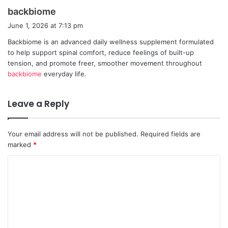
s
backbiome
a
June 1, 2026 at 7:13 pm
y
Backbiome is an advanced daily wellness supplement formulated
s
to help support spinal comfort, reduce feelings of built-up
:
tension, and promote freer, smoother movement throughout
backbiome
everyday life.
Leave a Reply
Your email address will not be published.
Required fields are
marked
*
C
o
m
m
e