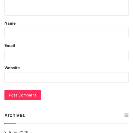
n
t
Name
*
Email
Website
Archives
June 2026