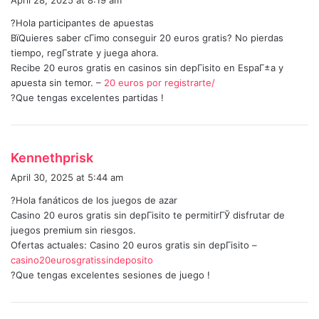
April 28, 2025 at 8:19 am
y
?Hola participantes de apuestas
s
ВїQuieres saber cГіmo conseguir 20 euros gratis? No pierdas
:
tiempo, regГ­strate y juega ahora.
Recibe 20 euros gratis en casinos sin depГіsito en EspaГ±a y
apuesta sin temor. –
20 euros por registrarte/
?Que tengas excelentes partidas !
s
Kennethprisk
a
April 30, 2025 at 5:44 am
y
?Hola fanáticos de los juegos de azar
s
Casino 20 euros gratis sin depГіsito te permitirГЎ disfrutar de
:
juegos premium sin riesgos.
Ofertas actuales: Casino 20 euros gratis sin depГіsito –
casino20eurosgratissindeposito
?Que tengas excelentes sesiones de juego !