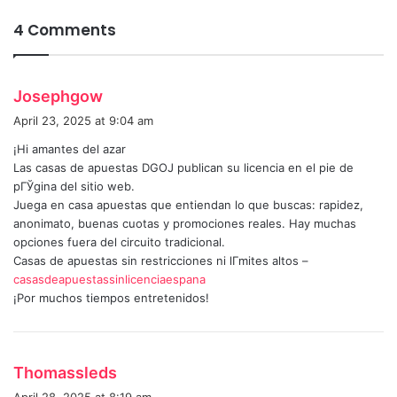
4 Comments
s
Josephgow
a
April 23, 2025 at 9:04 am
y
¡Hi amantes del azar
s
Las casas de apuestas DGOJ publican su licencia en el pie de
:
pГЎgina del sitio web.
Juega en casa apuestas que entiendan lo que buscas: rapidez,
anonimato, buenas cuotas y promociones reales. Hay muchas
opciones fuera del circuito tradicional.
Casas de apuestas sin restricciones ni lГ­mites altos –
casasdeapuestassinlicenciaespana
¡Por muchos tiempos entretenidos!
s
Thomassleds
a