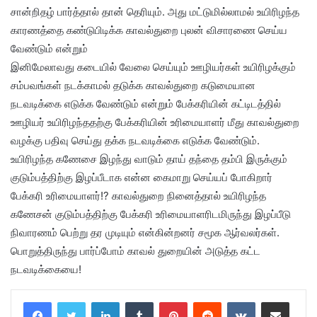
சான்றிதழ் பார்த்தால் தான் தெரியும். அது மட்டுமில்லாமல் உயிரிழந்த
காரணத்தை கண்டுபிடிக்க காவல்துறை புலன் விசாரணை செய்ய
வேண்டும் என்றும்
இனிமேலாவது கடையில் வேலை செய்யும் ஊழியர்கள் உயிரிழக்கும்
சம்பவங்கள் நடக்காமல் தடுக்க காவல்துறை கடுமையான
நடவடிக்கை எடுக்க வேண்டும் என்றும் பேக்கரியின் கட்டிடத்தில்
ஊழியர் உயிரிழந்ததற்கு பேக்கரியின் உரிமையாளர் மீது காவல்துறை
வழக்கு பதிவு செய்து தக்க நடவடிக்கை எடுக்க வேண்டும்.
உயிரிழந்த கணேசை இழந்து வாடும் தாய் தந்தை தம்பி இருக்கும்
குடும்பத்திற்கு இழப்பீடாக என்ன கைமாறு செய்யப் போகிறார்
பேக்கரி உரிமையாளர்!? காவல்துறை நினைத்தால் உயிரிழந்த
கணேசன் குடும்பத்திற்கு பேக்கரி உரிமையாளரிடமிருந்து இழப்பீடு
நிவாரணம் பெற்று தர முடியும் என்கின்றனர் சமூக ஆர்வலர்கள்.
பொறுத்திருந்து பார்ப்போம் காவல் துறையின் அடுத்த கட்ட
நடவடிக்கையை!
LinkedIn
Tumblr
Pinterest
Reddit
VKontakte
Share via Email