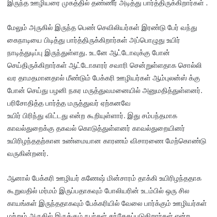
இருந்த ஊழியரை முகத்தில் தண்ணீர் அடித்து பார்த்திருக்கிறார்கள் .
மேலும் அருகில் இருந்த பெண் செவிலியர்கள் இரண்டு பேர் வந்து
கைநாடியை பிடித்து பார்த்திருக்கிறார்கள் அப்பொழுது உயிர்
நாடித்துடிப்பு இருந்துள்ளது. உடனே ஆட்டோவுக்கு போன்
செய்திருக்கிறார்கள் ஆட்டோகாரர் சவாரி சென்றுள்ளதாக சொல்லி
வர தாமதமானதால் மீண்டும் பேக்கரி ஊழியர்கள் ஆம்புலன்ஸ் க்கு
போன் செய்து பழனி நகர மருத்துவமனையில் அனுமதித்துள்ளனர்.
பரிசோதித்த பார்த்த மருத்துவர் ஏற்கனவே
உயிர் பிரிந்து விட்டது என்ற கூறியுள்ளார். இது சம்பந்தமாக
காவல்துறைக்கு தகவல் கொடுத்துள்ளனர் காவல்துறையினர்
உயிரிழந்ததற்கான உண்மையான காரணம் விசாரணை மேற்கொண்டு
வருகின்றனர்.
ஆனால் பேக்கரி ஊழியர் கணேஷ் மின்சாரம் தாக்கி உயிரிழந்ததாக
கூறுவதில் மர்மம் இருப்பதாகவும் போலியரின் உடம்பில் ஒரு சில
காயங்கள் இருந்ததாகவும் பேக்கரியில் வேலை பார்க்கும் ஊழியர்கள்
மற்றும் அருகில் இருக்கும் நபர்கள் சந்தேகப்படுகிறார்கள் என்ற