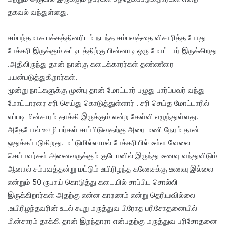
தகவல் வந்துள்ளது.
சம்பந்தமாக பக்கத்தினரிடம் நடந்த சம்பவத்தை விசாரித்த போது
பேக்கரி இருக்கும் கட்டிடத்திற்கு பின்னாடி ஒரு மோட்டார் இருக்கிறது
.அதிலிருந்து தான் நான்கு கடைக்காரர்கள் தண்ணீரை
பயன்படுத்துகிறார்கள்.
மூன்று நாட்களுக்கு முன்பு தான் மோட்டார் பழுது பார்ப்பவர் வந்து
மோட்டாரரை சரி செய்து கொடுத்துள்ளார் . சரி செய்த மோட்டாரில்
எப்படி மின்சாரம் தாக்கி இருக்கும் என்ற கேள்வி எழுந்துள்ளது.
அதேபோல் ஊழியர்கள் சாப்பிடுவதற்கு அரை மணி நேரம் தான்
ஒதுக்கப்படுகிறது. மட்டுமில்லாமல் பேக்கரியில் உள்ள வேலை
செய்பவர்கள் அனைவருக்கும் குடோனில் இருந்து உணவு வந்துவிடும்
ஆனால் சம்பவத்தன்று மட்டும் உயிரிழந்த கணேசுக்கு உணவு இல்லை
என்றும் 50 ரூபாய் கொடுத்து கடையில் சாப்பிட சொல்லி
இருக்கிறார்கள் அதற்கு என்ன காரணம் என்று தெரியவில்லை
.உயிரிழந்தவரின் உடல் கூறு மருத்துவ பிரோத பரிசோதனையில்
மின்சாரம் தாக்கி தான் இறந்தாரா என்பதற்கு மருத்துவ பரிசோதனை