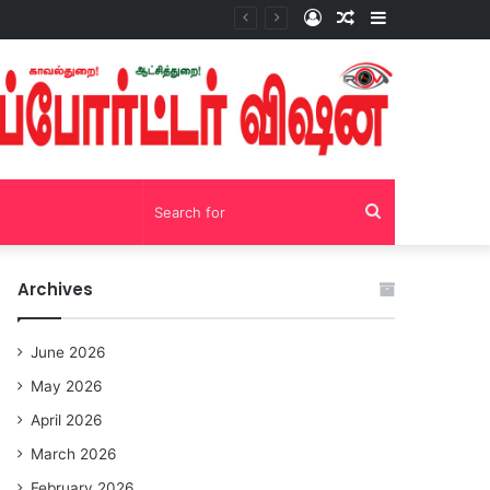
Log
Random
Sidebar
சோழவந்தான் 24 மணி நேரம் மது பாட்டில் விற்பனை! டாஸ்மாக் கடையை அகற்றக்கோரி பெண்கள் முற்றுகை போராட்டம்!https://youtu.be/y9p916tqOMs?si=p7N7Qbivb3WsTj2W
In
Article
Search
for
Archives
June 2026
May 2026
April 2026
March 2026
February 2026