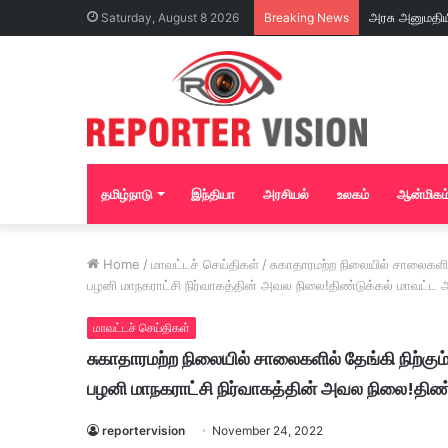
Saturday, August 8 2026
Breaking News
தமிழ்நாடு
இந்தியா
அரசியல்
உலகம்
ஆன்மிகம
Home
/
மாவட்டச் செய்திகள்
/
சுகாதாரமற்ற நிலையில் சாலைகளில் 
பழனி மாநகராட்சி நிர்வாகத்தின் அவல நிலை!திண்டுக்கல் மாவட்ட ஆ
மாவட்டச் செய்திகள்
சுகாதாரமற்ற நிலையில் சாலைகளில் தேங்கி நிற்கும்
பழனி மாநகராட்சி நிர்வாகத்தின் அவல நிலை!திண்ட
reportervision
November 24, 2022