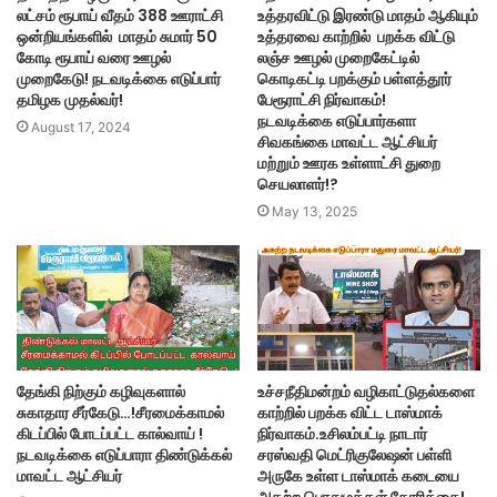
லட்சம் ரூபாய் வீதம் 388 ஊராட்சி
உத்தரவிட்டு இரண்டு மாதம் ஆகியும்
ஒன்றியங்களில் மாதம் சுமார் 50
உத்தரவை காற்றில் பறக்க விட்டு
கோடி ரூபாய் வரை ஊழல்
லஞ்ச ஊழல் முறைகேட்டில்
முறைகேடு! நடவடிக்கை எடுப்பார்
கொடிகட்டி பறக்கும் பள்ளத்தூர்
தமிழக முதல்வர்!
பேரூராட்சி நிர்வாகம்!
நடவடிக்கை எடுப்பார்களா
August 17, 2024
சிவகங்கை மாவட்ட ஆட்சியர்
மற்றும் ஊரக உள்ளாட்சி துறை
செயலாளர்!?
May 13, 2025
தேங்கி நிற்கும் கழிவுகளால்
உச்சநீதிமன்றம் வழிகாட்டுதல்களை
சுகாதார சீர்கேடு…!சீரமைக்காமல்
காற்றில் பறக்க விட்ட டாஸ்மாக்
கிடப்பில் போடப்பட்ட கால்வாய் !
நிர்வாகம்.உசிலம்பட்டி நாடார்
நடவடிக்கை எடுப்பாரா திண்டுக்கல்
சரஸ்வதி மெட்ரிகுலேஷன் பள்ளி
மாவட்ட ஆட்சியர்
அருகே உள்ள டாஸ்மாக் கடையை