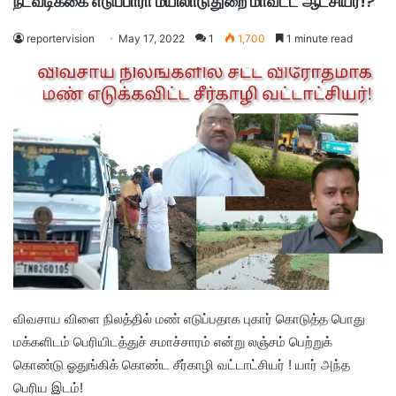
நடவடிக்கை எடுப்பாரா மயிலாடுதுறை மாவட்ட ஆட்சியர்!?
reportervision
May 17, 2022
1
1,700
1 minute read
விவசாய விளை நிலத்தில் மண் எடுப்பதாக புகார் கொடுத்த பொது
மக்களிடம் பெரியிடத்துச் சமாச்சாரம் என்று லஞ்சம் பெற்றுக்
கொண்டு ஓதுங்கிக் கொண்ட சீர்காழி வட்டாட்சியர் ! யார் அந்த
பெரிய இடம்!