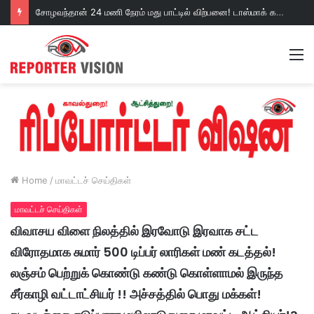
சோழவந்தான் 24 மணி நேரம் மது பாட்டில் விற்பனை! டாஸ்மாக் கடையை அகற்றக்கோரி பெண்கள் முற்றுகை போராட்டம்!https://youtu.be/y9p916tqOMs?si=p7N7Qbivb3WsTj2W
M
Home
/
மாவட்டச் செய்திகள்
மாவட்டச் செய்திகள்
விவாசய விளை நிலத்தில் இரவோடு இரவாக சட்ட
விரோதமாக சுமார் 500 டிப்பர் லாரிகள் மண் கடத்தல்!
லஞ்சம் பெற்றுக் கொண்டு கண்டு கொள்ளாமல் இருந்த
சீர்காழி வட்டாட்சியர் !! அச்சத்தில் பொது மக்கள்!