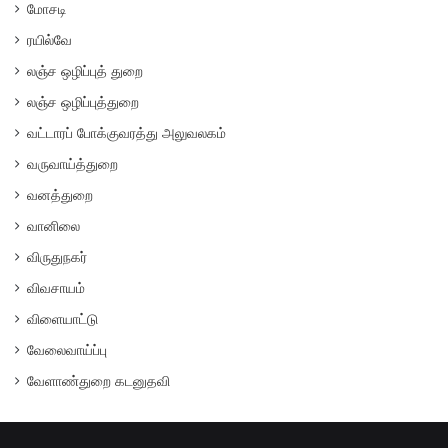
மோசடி
ரயில்வே
லஞ்ச ஒழிப்புத் துறை
லஞ்ச ஒழிப்புத்துறை
வட்டாரப் போக்குவரத்து அலுவலகம்
வருவாய்த்துறை
வனத்துறை
வானிலை
விருதுநகர்
விவசாயம்
விளையாட்டு
வேலைவாய்ப்பு
வேளாண்துறை கடனுதவி