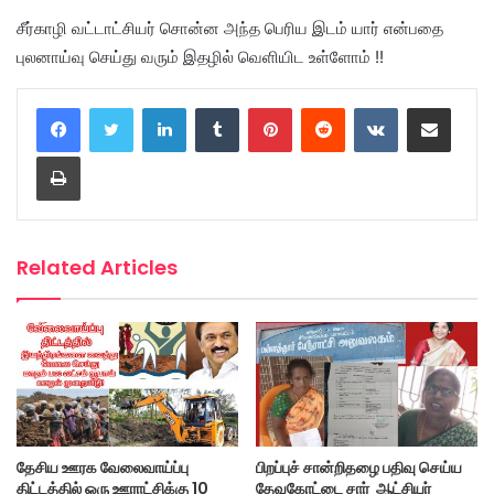
சீர்காழி வட்டாட்சியர் சொன்ன அந்த பெரிய இடம் யார் என்பதை
புலனாய்வு செய்து வரும் இதழில் வெளியிட உள்ளோம் !!
LinkedIn
Tumblr
Pinterest
Reddit
VKontakte
Share via Email
Print
Related Articles
தேசிய ஊரக வேலைவாய்ப்பு
பிறப்புச் சான்றிதழை பதிவு செய்ய
திட்டத்தில் ஒரு ஊராட்சிக்கு 10
தேவகோட்டை சார் ஆட்சியர்