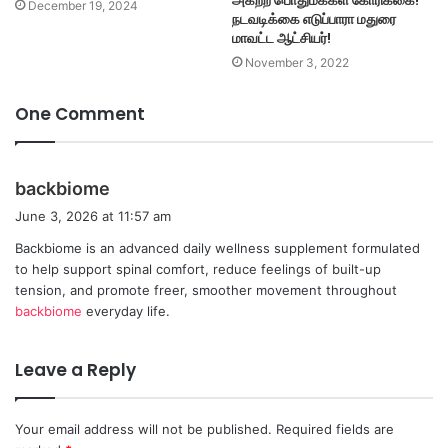
அகற்ற பொதுமக்கள் கோரிக்கை!
December 19, 2024
நடவடிக்கை எடுப்பாரா மதுரை
மாவட்ட ஆட்சியர்!
November 3, 2022
One Comment
s
backbiome
a
June 3, 2026 at 11:57 am
y
Backbiome is an advanced daily wellness supplement formulated
s
to help support spinal comfort, reduce feelings of built-up
:
tension, and promote freer, smoother movement throughout
backbiome
everyday life.
Leave a Reply
Your email address will not be published.
Required fields are