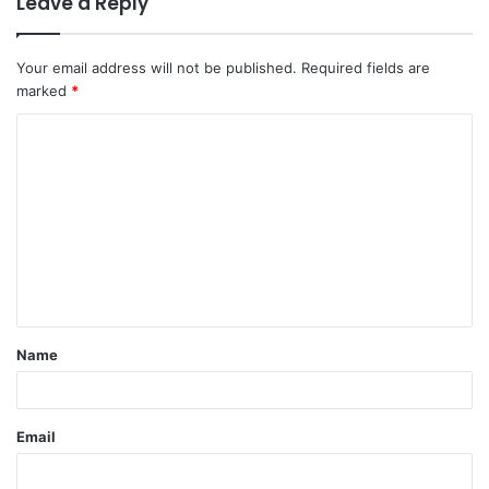
Leave a Reply
Your email address will not be published.
Required fields are
marked
*
C
o
m
m
e
n
t
Name
*
Email