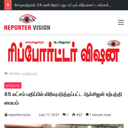
சோழவந்தான் 24 மணி நேரம் மது பாட்டில் விற்பனை! டாஸ்மாக் கடையை அகற்றக்கோரி பெண்கள் முற்றுகை போராட்டம்!https://youtu.be/y9p916tqOMs?si=p7N7Qbivb3WsTj2W
M
Home
/
தமிழ்நாடு
தமிழ்நாடு
85 லட்சம் மதிப்பில் விரிவுபடுத்தப்பட்ட ஆக்சிஜன் உற்பத்தி
மையம்
reportervision
July 17, 2021
1
467
1 minute read