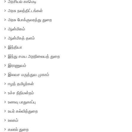
அரசியல் காமெடி
அரசு நலத்திட்டங்கள்
அரசு போக்குவரத்து துறை
ஆன்மிகம்
ஆன்மீகத் தளம்
இந்தியா
இந்து சமய அறநிலையத் துறை
இராணுவம்
இலவச மருத்துவ முகாம்
ஈழத் தமிழர்கள்
உச்ச நீதிமன்றம்
உணவு பாதுகாப்பு
உயர் கல்வித்துறை
உலகம்
கலால் துறை