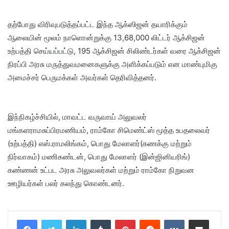
தற்போது விரிவுபடுத்தப்பட்ட இந்த ஆக்ஸிஜன் தயாரிக்கும்
ஆலையின் மூலம் நாளொன்றுக்கு 13,68,000 லிட்டர் ஆக்சிஜன்
உற்பத்தி செய்யப்பட்டு, 195 ஆக்சிஜன் சிலிண்டர்கள் வரை ஆக்சிஜன்
நிரப்பி அரசு மருத்துவமனைகளுக்கு அளிக்கப்படும் என மாண்புமிகு
அமைச்சர் பெருமக்கள் அவர்கள் தெரிவித்தனர்.
இந்நிகழ்ச்சியில், மாவட்ட வருவாய் அலுவலர்
மங்களராமசுப்பிரமணியம், ராம்கோ சிமெண்ட்ஸ் மூத்த உபதலைவர்
(உற்பத்தி) எஸ்.ராமலிங்கம், பொது மேலாளர்(கணக்கு மற்றும்
நிர்வாகம்) மணிகண்டன், பொது மேலாளர் (இன்ஜினியரிங்)
கண்ணன் உட்பட அரசு அலுவலர்கள் மற்றும் ராம்கோ நிறுவன
ஊழியர்கள் பலர் கலந்து கொண்டனர்.
LinkedIn
Tumblr
Pinterest
Reddit
VKontakte
Share via Email