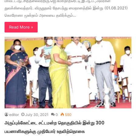
மாவட்டஆட்சித்தலைவர்திரு.ஜெ.மேகநாதரெட்டி,இ.ஆ.ப.,அவர்கள்
துவக்கிவைத்தார். விருதுநகர் தேசபந்து மைதானத்தில் இன்று (01.08.2021)
கொரோனா மூன்றாம் அலையை தவிர்க்கும்…
Read More »
editor
July 30, 2021
0
550
அருப்புக்கோட்டை சட்டமன்ற தொகுதியில் இன்று 300
பயனாளிகளுக்கு முதியோர் உதவித்தொகை