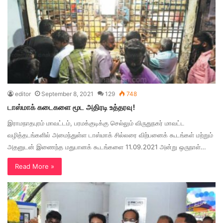
editor
September 8, 2021
129
748
டாஸ்மாக் கடைகளை மூட அதிரடி உத்தரவு!
இராமநாதபுரம் மாவட்டம், பரமக்குடிக்கு செல்லும் விருதுநகர் மாவட்ட
வழித்தடங்களில் அமைந்துள்ள டாஸ்மாக் சில்லரை விற்பனைக் கூடங்கள் மற்றும்
அதனுடன் இணைந்த மதுபானக் கூடங்களை 11.09.2021 அன்று ஒருநாள்…
Read More »