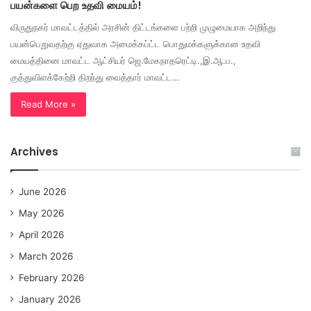
பயன்களை பெற உதவி மையம்!
விருதுநகர் மாவட்டத்தில் அரசின் திட்டங்களை பற்றி முழுமையாக அறிந்து
பயன்பெறுவதற்கு ஏதுவாக அமைக்கப்ட்ட பொதுமக்களுக்கான உதவி
மையத்தினை மாவட்ட ஆட்சியர் ஜெ.மேகநாதரெட்டி.,இ.ஆ.ப.,
குத்துவிளக்கேற்றி திறந்து வைத்தார் மாவட்ட…
Read More »
Archives
June 2026
May 2026
April 2026
March 2026
February 2026
January 2026