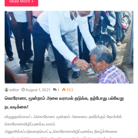
Read More »
editor
August 1, 2021
1
553
கொரோனா, மூன்றாம் அலை வராமல் தடுக்க, தற்போது பல்வேறு
நடவடிக்கை!
விருதுநகர்மாவட்டம்கொரோனா மூன்றாம் அலையை தவிர்க்கும் நோக்கில்
கொரோனாவிழிப்புணர்வு வாரம்
அனுசரிக்கப்படுவதையொட்டி,கொரோனாவிழிப்புணர்வு நிகழ்ச்சிகளை