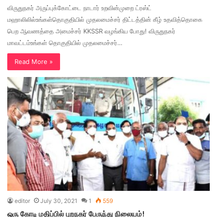
விருதுநகர் அருப்புக்கோட்டை நாடார் உறவின்முறை ட்ரஸ்ட்
மஹாலிலில்உங்கள்தொகுதியில் முதலமைச்சர் திட்டத்தின் கீழ் உதவித்தொகை
பெற ஆவணத்தை அமைச்சர் KKSSR வழங்கிய போது! விருதுநகர்
மாவட்டம்உங்கள் தொகுதியில் முதலமைச்சர்…
Read More »
editor
July 30, 2021
1
559
ஒரு கோடி மதிப்பில் புறநகர் பேருந்து நிலையம்!