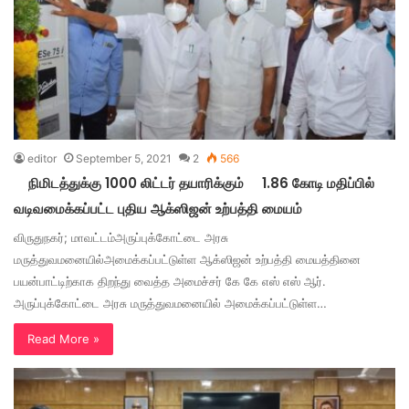
editor
September 5, 2021
2
566
நிமிடத்துக்கு 1000 லிட்டர் தயாரிக்கும் 1.86 கோடி மதிப்பில்
வடிவமைக்கப்பட்ட புதிய ஆக்ஸிஜன் உற்பத்தி மையம்
விருதுநகர்; மாவட்டம்அருப்புக்கோட்டை அரசு
மருத்துவமனையில்அமைக்கப்பட்டுள்ள ஆக்ஸிஜன் உற்பத்தி மையத்தினை
பயன்பாட்டிற்காக திறந்து வைத்த அமைச்சர் கே கே எஸ் எஸ் ஆர்.
அருப்புக்கோட்டை அரசு மருத்துவமனையில் அமைக்கப்பட்டுள்ள…
Read More »