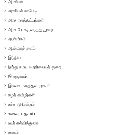
அரசியல்
அரசியல் காமெடி
அரசு நலத்திட்டங்கள்
அரசு போக்குவரத்து துறை
ஆன்மிகம்
ஆன்மீகத் தளம்
இந்தியா
இந்து சமய அறநிலையத் துறை
இராணுவம்
இலவச மருத்துவ முகாம்
ஈழத் தமிழர்கள்
உச்ச நீதிமன்றம்
உணவு பாதுகாப்பு
உயர் கல்வித்துறை
உலகம்