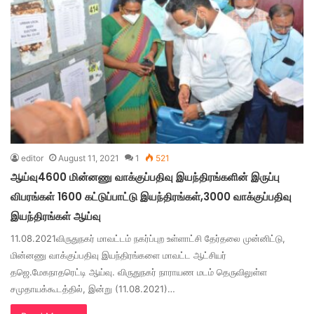
editor
August 11, 2021
1
521
ஆய்வு4600 மின்னணு வாக்குப்பதிவு இயந்திரங்களின் இருப்பு
விபரங்கள் 1600 கட்டுப்பாட்டு இயந்திரங்கள்,3000 வாக்குப்பதிவு
இயந்திரங்கள் ஆய்வு
11.08.2021விருதுநகர் மாவட்டம் நகர்ப்புற உள்ளாட்சி தேர்தலை முன்னிட்டு,
மின்னணு வாக்குப்பதிவு இயந்திரங்களை மாவட்ட ஆட்சியர்
தஜெ.மேகநாதரெட்டி ஆய்வு. விருதுநகர் நாராயண மடம் தெருவிலுள்ள
சமுதாயக்கூடத்தில், இன்று (11.08.2021)…