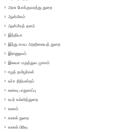
அரசு போக்குவரத்து துறை
ஆன்மிகம்
ஆன்மீகத் தளம்
இந்தியா
இந்து சமய அறநிலையத் துறை
இராணுவம்
இலவச மருத்துவ முகாம்
ஈழத் தமிழர்கள்
உச்ச நீதிமன்றம்
உணவு பாதுகாப்பு
உயர் கல்வித்துறை
உலகம்
கலால் துறை
கலால் பிரிவு