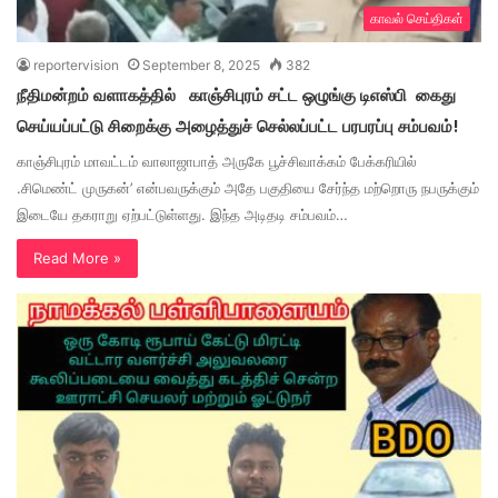
காவல் செய்திகள்
reportervision
September 8, 2025
382
நீதிமன்றம் வளாகத்தில் காஞ்சிபுரம் சட்ட ஒழுங்கு டிஎஸ்பி கைது
செய்யப்பட்டு சிறைக்கு அழைத்துச் செல்லப்பட்ட பரபரப்பு சம்பவம்!
காஞ்சிபுரம் மாவட்டம் வாலாஜாபாத் அருகே பூச்சிவாக்கம் பேக்கரியில்
.சிமெண்ட் முருகன்’ என்பவருக்கும் அதே பகுதியை சேர்ந்த மற்றொரு நபருக்கும்
இடையே தகராறு ஏற்பட்டுள்ளது. இந்த அடிதடி சம்பவம்…
Read More »