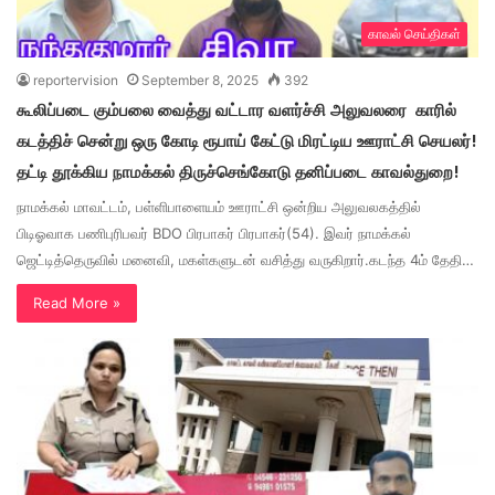
காவல் செய்திகள்
reportervision
September 8, 2025
392
கூலிப்படை கும்பலை வைத்து வட்டார வளர்ச்சி அலுவலரை காரில்
கடத்திச் சென்று ஒரு கோடி ரூபாய் கேட்டு மிரட்டிய ஊராட்சி செயலர்!
தட்டி தூக்கிய நாமக்கல் திருச்செங்கோடு தனிப்படை காவல்துறை!
நாமக்கல் மாவட்டம், பள்ளிபாளையம் ஊராட்சி ஒன்றிய அலுவலகத்தில்
பிடிஓவாக பணிபுரிபவர் BDO பிரபாகர் பிரபாகர்(54). இவர் நாமக்கல்
ஜெட்டித்தெருவில் மனைவி, மகள்களுடன் வசித்து வருகிறார்.கடந்த 4ம் தேதி…
Read More »