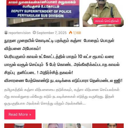
காவல் செய்திகள்
reportervision
September 7, 2025
1,168
நூதன முறையில் கொடிகட்டி பறக்கும் கஞ்சா போதைப் பொருள்
விற்பனை அமோகம்!
பெரியகுளம் காவல் உட்கோட்டத்தில் மாதம் 10 லட்ச ரூபாய் வரை
மாமூல் வசூல் செய்யும் 5 பேர் கொண்ட அங்கீகரிக்கப்படாத காவல்
சிறப்பு தனிப்படை ! அதிர்ச்சித் தகவல்!
விசாரணை மேற்கொண்டு நடவடிக்கை எடுப்பாரா தென்மண்டல ஐஜி!
தமிழகத்தில் கஞ்சா விற்பனையை தடுக்கவும், கஞ்சா விற்பனை செய்பவர்கள்
மீது காவல்துறை பல்வேறு கடும் நடவடிக்கைகள் எடுத்து வருகிறது. இதன்
ஒருபகுதியாக அவர்கள் சொத்து மற்றும் அவர்களின்…
Read More »