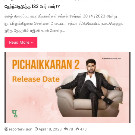
தேர்ந்தெடுத்த 133 பேர் யார்!?
தமிழ் திரைப்பட தயாரிப்பாளர்கள் சங்கத் தேர்தல் 30 /4 /2023 அன்று
ஞாயிற்றுக்கிழமை சென்னை அடையார் சத்யா ஸ்டுடியோவில் நடைபெற்றது.
இந்த தேர்தலில் ரஜினி கமல் போன்ற…
Read More »
reportervision
April 18, 2023
78
473