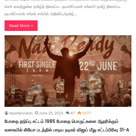
செக் வைத்துள்ள தமிழ்த் திரைப்பட தயாரிப்பாளர் சங்கம்! தமிழ் திரைப்பட
தயாரிப்பாளர் சங்கர் சார்பில் அறிவிப்பு!தமிழ்…
Read More »
reportervision
June 25, 2023
47
1,077
போதை தடுப்பு சட்டம் 1985 போதை பொருட்களை ஆதரிக்கும்
வகையில் லியோ படத்தில் பாடிய நடிகர் விஜய் மீது சட்டப்பிரிவு 31-A