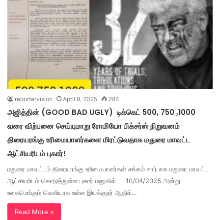
reportervision
April 9, 2025
284
அஜித்தின் (GOOD BAD UGLY) டிக்கெட் 500, 750 ,1000
வரை விற்பனை செய்யுமாறு ரோமியோ பிக்சர்ஸ் நிறுவனம்
திரையரங்கு உரிமையாளர்களை மிரட்டுவதாக மதுரை மாவட்ட
ஆட்சியரிடம் புகார்!
மதுரை மாவட்டம் திரையரங்கு உரிமையாளர்கள் சங்கம் சார்பாக மதுரை மாவட்ட
ஆட்சியரிடம் கொடுத்துள்ள புகார் மனுவில் 10/04/2025 அன்று
உலகமெங்கும் வெளியாக உள்ள இயக்குநர் ஆதிக்…
Read More »