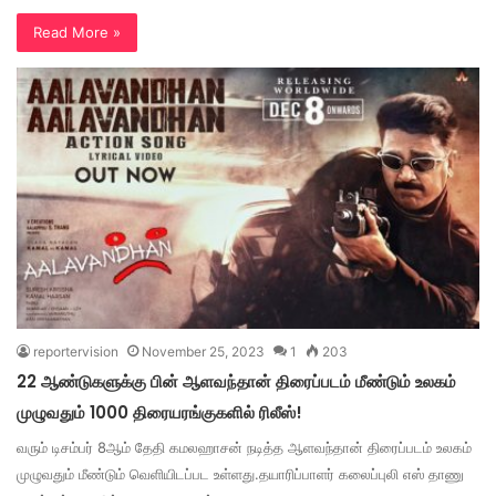
Read More »
reportervision
November 25, 2023
1
203
22 ஆண்டுகளுக்கு பின் ஆளவந்தான் திரைப்படம் மீண்டும் உலகம்
முழுவதும் 1000 திரையரங்குகளில் ரிலீஸ்!
வரும் டிசம்பர் 8ஆம் தேதி கமலஹாசன் நடித்த ஆளவந்தான் திரைப்படம் உலகம்
முழுவதும் மீண்டும் வெளியிடப்பட உள்ளது.தயாரிப்பாளர் கலைப்புலி எஸ் தாணு