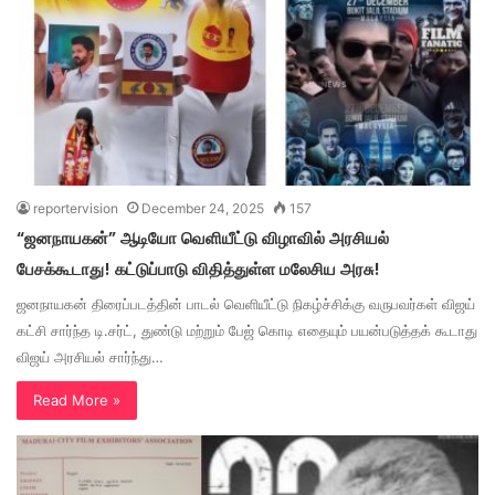
reportervision
December 24, 2025
157
“ஜனநாயகன்” ஆடியோ வெளியீட்டு விழாவில் அரசியல்
பேசக்கூடாது! கட்டுப்பாடு விதித்துள்ள மலேசிய அரசு!
ஜனநாயகன் திரைப்படத்தின் பாடல் வெளியீட்டு நிகழ்ச்சிக்கு வருபவர்கள் விஜய்
கட்சி சார்ந்த டி.சர்ட், துண்டு மற்றும் பேஜ் கொடி எதையும் பயன்படுத்தக் கூடாது
விஜய் அரசியல் சார்ந்து…
Read More »