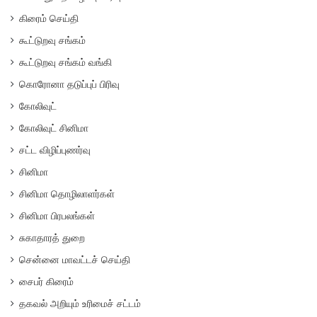
கிரைம் செய்தி
கூட்டுறவு சங்கம்
கூட்டுறவு சங்கம் வங்கி
கொரோனா தடுப்புப் பிரிவு
கோலிவுட்
கோலிவுட் சினிமா
சட்ட விழிப்புணர்வு
சினிமா
சினிமா தொழிலாளர்கள்
சினிமா பிரபலங்கள்
சுகாதாரத் துறை
சென்னை மாவட்டச் செய்தி
சைபர் கிரைம்
தகவல் அறியும் உரிமைச் சட்டம்