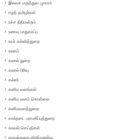
இலவச மருத்துவ முகாம்
ஈழத் தமிழர்கள்
உச்ச நீதிமன்றம்
உணவு பாதுகாப்பு
உயர் கல்வித்துறை
உலகம்
கலால் துறை
கலால் பிரிவு
கல்வி
கனிம வளங்கள்
கனிம வளம் கொள்ளை
கனிமவளத்துறை
கால்நடை பராமரிப்புத்துறை
காவல் செய்திகள்
காவல்துறை விழிப்புணர்வு