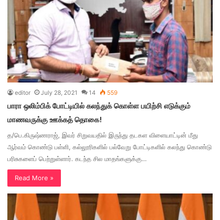
editor
July 28, 2021
14
559
பாரா ஒலிம்பிக் போட்டியில் கலந்துக் கொள்ள பயிற்சி எடுக்கும்
மாணவருக்கு ஊக்கத் தொகை!
த/பெ.கிருஷ்ணராஜ், இவர் சிறுவயதில் இருந்து தடகள விளையாட்டின் மீது
ஆர்வம் கொண்டு பள்ளி, கல்லூரிகளில் பல்வேறு போட்டிகளில் கலந்து கொண்டு
பரிசுகளைப் பெற்றுள்ளார். கடந்த சில மாதங்களுக்கு…
Read More »