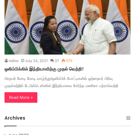
editor
July 24, 2021
27
575
ஒலிம்பிக்கில் இந்தியாவிற்கு முதல் வெற்றி!
பிரதமர் மோடி மோடி வாழ்த்து!ஒலிம்பிக் போட்டிகளில் ஒற்றையர் பிரிவு
முதல்சுற்றில் டேபிள்டென்னிஸ் இந்தியாவை சேர்ந்த மணிகா பத்ராவெற்றி
Read More »
Archives