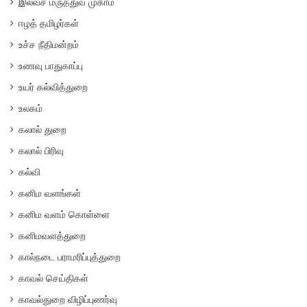
இலவச மருத்துவ முகாம்
ஈழத் தமிழர்கள்
உச்ச நீதிமன்றம்
உணவு பாதுகாப்பு
உயர் கல்வித்துறை
உலகம்
கலால் துறை
கலால் பிரிவு
கல்வி
கனிம வளங்கள்
கனிம வளம் கொள்ளை
கனிமவளத்துறை
கால்நடை பராமரிப்புத்துறை
காவல் செய்திகள்
காவல்துறை விழிப்புணர்வு