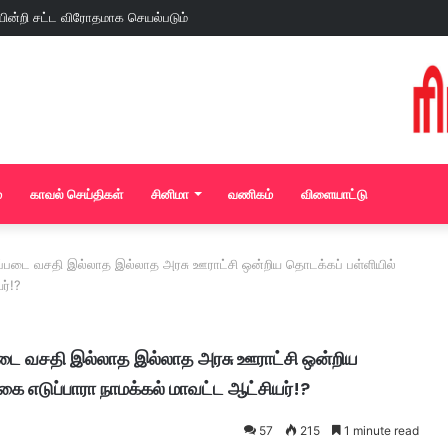
்
காவல் செய்திகள்
சினிமா
வணிகம்
விளையாட்டு
அடிப்படை வசதி இல்லாத இல்லாத அரசு ஊராட்சி ஒன்றிய தொடக்கப் பள்ளியில்
ர்!?
ிப்படை வசதி இல்லாத இல்லாத அரசு ஊராட்சி ஒன்றிய
கை எடுப்பாரா நாமக்கல் மாவட்ட ஆட்சியர்!?
57
215
1 minute read