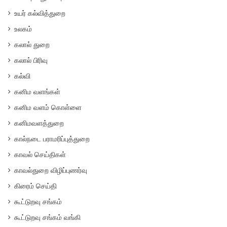
உயர் கல்வித்துறை
உலகம்
கலால் துறை
கலால் பிரிவு
கல்வி
கனிம வளங்கள்
கனிம வளம் கொள்ளை
கனிமவளத்துறை
கால்நடை பராமரிப்புத்துறை
காவல் செய்திகள்
காவல்துறை விழிப்புணர்வு
கிரைம் செய்தி
கூட்டுறவு சங்கம்
கூட்டுறவு சங்கம் வங்கி