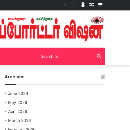
Log
Random
Sidebar
சோழவந்தான் 24 மணி நேரம் மது பாட்டில் விற்பனை! டாஸ்மாக் கடையை அகற்றக்கோரி பெண்கள் முற்றுகை போராட்டம்!https://youtu.be/y9p916tqOMs?si=p7N7Qbivb3WsTj2W
In
Article
Search
for
Archives
June 2026
May 2026
April 2026
March 2026
February 2026