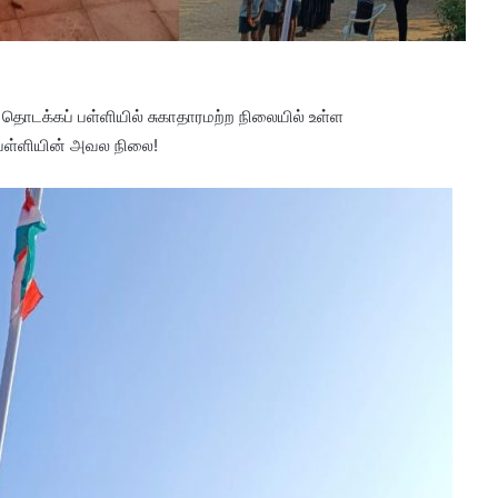
தொடக்கப் பள்ளியில் சுகாதாரமற்ற நிலையில் உள்ள
பள்ளியின் அவல நிலை!