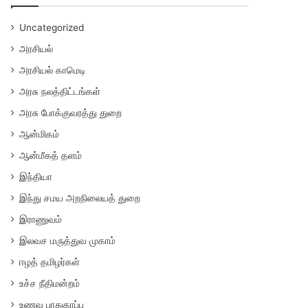
Uncategorized
அரசியல்
அரசியல் காமெடி
அரசு நலத்திட்டங்கள்
அரசு போக்குவரத்து துறை
ஆன்மிகம்
ஆன்மீகத் தளம்
இந்தியா
இந்து சமய அறநிலையத் துறை
இராணுவம்
இலவச மருத்துவ முகாம்
ஈழத் தமிழர்கள்
உச்ச நீதிமன்றம்
உணவு பாதுகாப்பு