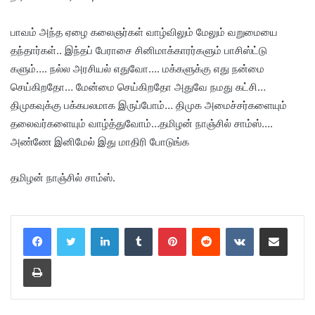
பாவம் அந்த ஏழை கலைஞர்கள் வாழ்விலும் மேலும் வறுமையை
தந்தார்கள்.. இந்தப் பேராசை சினிமாக்காரர்களும் பாசிஸ்ட்டு
களும்…. நல்ல அரசியல் எதுவோ…. மக்களுக்கு எது நன்மை
செய்கிறதோ… மேன்மை செய்கிறதோ அதுவே நமது கட்சி…
திமுகவுக்கு பக்கபலமாக இருப்போம்… திமுக அமைச்சர்களையும்
தலைவர்களையும் வாழ்த்துவோம்…தமிழன் நாஞ்சில் சாம்ஸ்….
அண்ணே இனிமேல் இது மாதிரி போடுங்க
தமிழன் நாஞ்சில் சாம்ஸ்.
LinkedIn
Tumblr
Pinterest
Reddit
VKontakte
Share via Email
Print