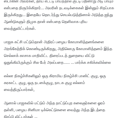
ஸ்டாலின் அவர்கள், தாய் எட்டடி பாய்ந்தால் குட்டி பதினாறு அடி பாயும்
என்பதை நிரூபிக்கிறார்… அவரின் நடவடிக்கைகள் இன்னும் சிறப்பாக
இருக்கிறது… இதையே தொடர்ந்து செயல்படுத்தினால் அடுத்த ஐந்து
ஆண்டுகளும் திமுக தான் என்பதை தெளிவாக புரிய
வைத்துவிட்டார்கள்.
பாஜக கட்சி மட்டும்தான் அதிரப் பழைய கோமாளித்தனங்களை
அரங்கேற்றிக் கொண்டிருக்கிறது, அதிலொரு கோமாளித்தனம் இந்த
செல்லாக் காசாக மாறிவிட்ட திரைப்படத் துறையை விட்டு
ஒதுங்கியிருக்கும் சில பேர் அலப்பறை…… … பார்க்க சகிக்கவில்லை
எல்லா நிகழ்ச்சிகளிலும் ஒரு கிராமிய நிகழ்ச்சி பாண்ட் குழு, ஒரு
கரகாட்ட குழு, ஒரு நடனக்குழு, நாடக குழு எல்லாம்
வைத்திருப்பார்கள்,
ஆனால் பாஜகவில் மட்டும் அந்த நாட்டுப்புற கலைஞர்களை ஓரம்
தள்ளி, பழைய சினிமா டிக்கெட்டுகளை வைத்து அந்த இடத்தை
நிரப்பி விட்டார்கள் ,..