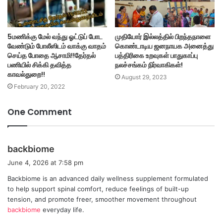
5மணிக்கு மேல் வந்து ஓட்டுப் போட
முதியோர் இல்லத்தில் பிறந்தநாளை
வேண்டும் போலீஸிடம் வாக்கு வாதம்
கொண்டாடிய ஜனநாயக அனைத்து
செய்த போதை ஆசாமி!!தேர்தல்
பத்திரிகை உறவுகள் பாதுகாப்பு
பணியில் சிக்கி தவித்த
நலச்சங்கம் நிர்வாகிகள்!
காவல்துறை!!
August 29, 2023
February 20, 2022
One Comment
s
backbiome
a
June 4, 2026 at 7:58 pm
y
Backbiome is an advanced daily wellness supplement formulated
s
to help support spinal comfort, reduce feelings of built-up
:
tension, and promote freer, smoother movement throughout
backbiome
everyday life.