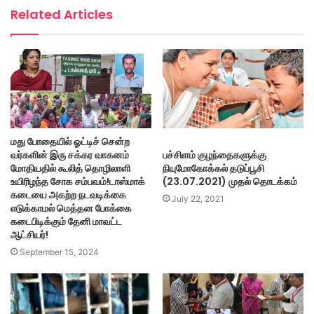
Related Articles
மது போதையில் ஓட்டிச் சென்ற
வர்களின் இரு சக்கர வாகனம்
பச்சிளம் குழந்தைகளுக்கு
மோதியதில் கூலித் தொழிலாளி
நியுமோகோக்கல் தடுப்பூசி
உயிரிழந்த சோக சம்பவம்!டாஸ்மாக்
(23.07.2021) முதல் தொடக்கம்
கடையை அகற்ற நடவடிக்கை
July 22, 2021
எடுக்காமல் மெத்தன போக்கை
கடைபிடிக்கும் தேனி மாவட்ட
ஆட்சியர்!
September 15, 2024