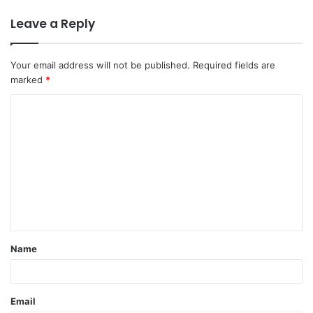
Leave a Reply
Your email address will not be published.
Required fields are
marked
*
C
o
m
m
e
n
t
Name
*
Email