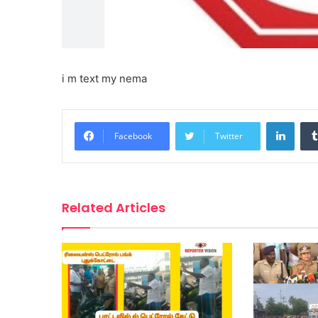
i m text my nema
Linke
Facebook
Twitter
Related Articles