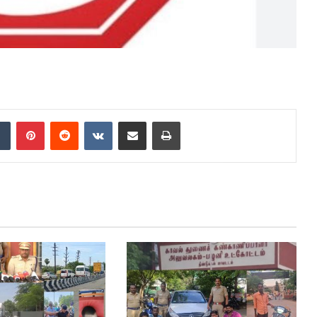
dIn
Tumblr
Pinterest
Reddit
VKontakte
Share via Email
Print