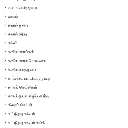
உயர் கல்வித்துறை
உலகம்
கலால் துறை
கலால் பிரிவு
கல்வி
கனிம வளங்கள்
கனிம வளம் கொள்ளை
கனிமவளத்துறை
கால்நடை பராமரிப்புத்துறை
காவல் செய்திகள்
காவல்துறை விழிப்புணர்வு
கிரைம் செய்தி
கூட்டுறவு சங்கம்
கூட்டுறவு சங்கம் வங்கி