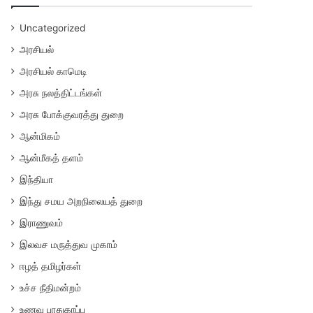
Uncategorized
அரசியல்
அரசியல் காமெடி
அரசு நலத்திட்டங்கள்
அரசு போக்குவரத்து துறை
ஆன்மிகம்
ஆன்மீகத் தளம்
இந்தியா
இந்து சமய அறநிலையத் துறை
இராணுவம்
இலவச மருத்துவ முகாம்
ஈழத் தமிழர்கள்
உச்ச நீதிமன்றம்
உணவு பாதுகாப்பு