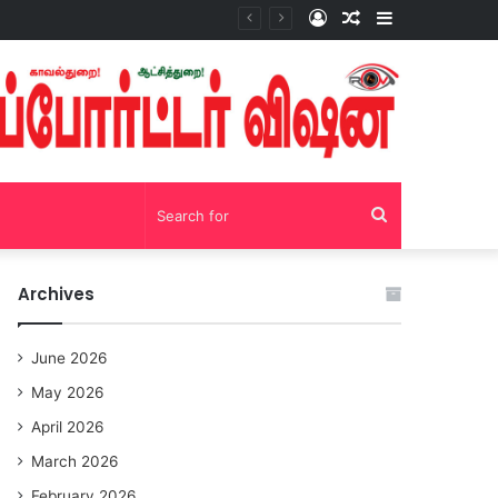
Log
Random
Sidebar
சோழவந்தான் 24 மணி நேரம் மது பாட்டில் விற்பனை! டாஸ்மாக் கடையை அகற்றக்கோரி பெண்கள் முற்றுகை போராட்டம்!https://youtu.be/y9p916tqOMs?si=p7N7Qbivb3WsTj2W
In
Article
Search
for
Archives
June 2026
May 2026
April 2026
March 2026
February 2026