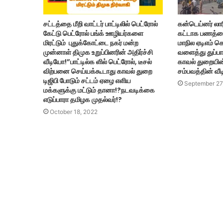
சட்டத்தை மீறி வாட்டர் பாட்டிலில் பெட்ரோல்
கன்டெய்னர் லாரிய
கேட்டு பெட்ரோல் பங்க் ஊழியர்களை
கட்டாக பணத்த
மிரட்டும் புதுக்கோட்டை நகர் மன்ற
மாநில ஏடிஎம் க
முன்னாள் திமுக உறுப்பினரின் அதிர்ச்சி
வளைத்து துப்பா
வீடியோ!”பாட்டில்க ளில் பெட்ரோல், டீசல்
காவல் துறையின் ச
விற்பனை செய்யக்கூடாது காவல் துறை
சம்பவத்தின் வீ
டிஜிபி போடும் சட்டம் ஏழை எளிய
September 27
மக்களுக்கு மட்டும் தானா!?நடவடிக்கை
எடுப்பாரா தமிழக முதல்வர்!?
October 18, 2022