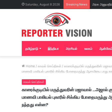
Saturday, August 8 2026
Breaking News
தமிழ்நாடு
இந்தியா
அரசியல்
உலகம்
ஆன்மிகம
Home
/
காவல் செய்திகள்
/
காரைக்குடியில் மருத்துவரின் மஜா
மாணவி பாலியல் புகாரில் சிக்கிய போதைமருந்து ஆசாமியை பாது கா
காவல் செய்திகள்
காரைக்குடியில் மருத்துவரின் மஜாவால் …அஜால் க
மாணவி பாலியல் புகாரில் சிக்கிய போதைமருந்து ஆ
நந்தது என்ன?