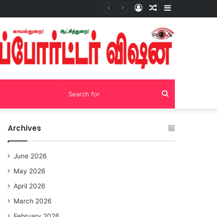
Log
Random
Sidebar
சோழவந்தான் 24 மணி நேரம் மது பாட்டில் விற்பனை! டாஸ்மாக் கடையை அகற்றக்கோரி பெண்கள் முற்றுகை போராட்டம்!https://youtu.be/y9p916tqOMs?si=p7N7Qbivb3WsTj2W
In
Article
Search
for
Archives
June 2026
May 2026
April 2026
March 2026
February 2026