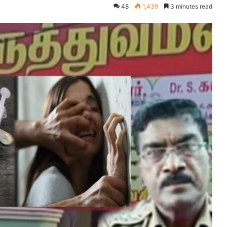
48
1,439
3 minutes read