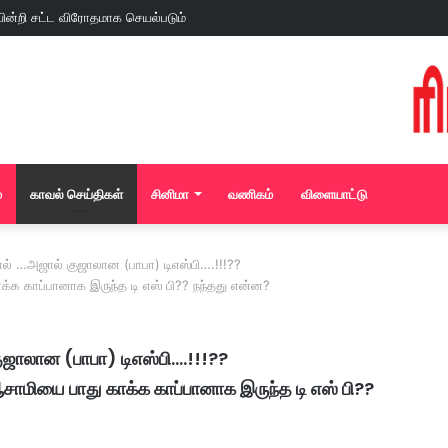
்
காவல் செய்திகள்
சினிமா
வணிகம்
விளையாட்டு
வால் …அஜால் குஜாலான (பாபா) டிஎஸ்பி….!!!??
க்க காப்பானாக இருந்த டி எஸ் பி?? நந்தது என்ன?
ுஜாலான (பாபா) டிஎஸ்பி….!!!??
சாமியை பாது காக்க காப்பானாக இருந்த டி எஸ் பி??