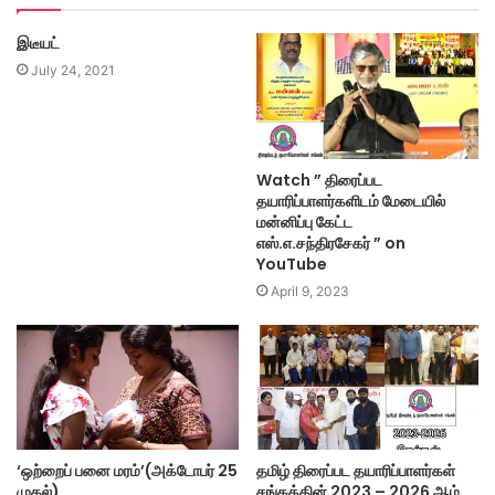
இடீயட்
July 24, 2021
Watch ” திரைப்பட
தயாரிப்பாளர்களிடம் மேடையில்
மன்னிப்பு கேட்ட
எஸ்.எ.சந்திரசேகர் ” on
YouTube
April 9, 2023
‘ஒற்றைப் பனை மரம்’(அக்டோபர் 25
தமிழ் திரைப்பட தயாரிப்பாளர்கள்
முதல்)
சங்கத்தின் 2023 – 2026 ஆம்