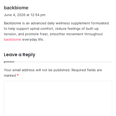
s
backbiome
a
June 4, 2026 at 12:54 pm
y
Backbiome is an advanced daily wellness supplement formulated
s
to help support spinal comfort, reduce feelings of built-up
:
tension, and promote freer, smoother movement throughout
backbiome
everyday life.
Leave a Reply
Your email address will not be published.
Required fields are
marked
*
C
o
m
m
e