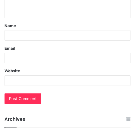
n
t
Name
*
Email
Website
Archives