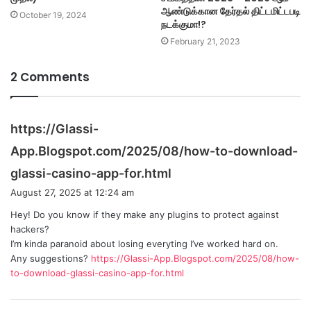
ஆண்டுக்கான தேர்தல் திட்டமிட்டபடி
October 19, 2024
நடக்குமா!?
February 21, 2023
2 Comments
https://Glassi-
App.Blogspot.com/2025/08/how-to-download-
s
glassi-casino-app-for.html
a
August 27, 2025 at 12:24 am
y
Hey! Do you know if they make any plugins to protect against
s
hackers?
:
I’m kinda paranoid about losing everyting I’ve worked hard on.
Any suggestions?
https://Glassi-App.Blogspot.com/2025/08/how-
to-download-glassi-casino-app-for.html