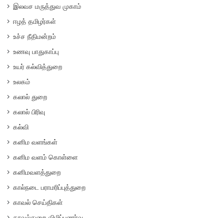
இலவச மருத்துவ முகாம்
ஈழத் தமிழர்கள்
உச்ச நீதிமன்றம்
உணவு பாதுகாப்பு
உயர் கல்வித்துறை
உலகம்
கலால் துறை
கலால் பிரிவு
கல்வி
கனிம வளங்கள்
கனிம வளம் கொள்ளை
கனிமவளத்துறை
கால்நடை பராமரிப்புத்துறை
காவல் செய்திகள்
காவல்துறை விழிப்புணர்வு