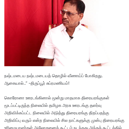
நஷ்டமடைய நஷ்டமடையத் தொழில் வீணாய்ப் போகிறது.
ஆகையால்..” -திருப்பூர் சுப்ரமணியம்!
கொரோனா ஊரடங்கினால் மூன்று மாதமாக திரையரங்குகள்
மூடப்பட்டிருந்த நிலையில் தமிழக அரசு ஊரடங்கு தளர்வு
அறிவிக்கப்பட்ட நிலையில் அடுத்து திரையரங்கு திறப்பதற்கு
அறிவிப்பு வரும் என்ற நிலையில் சில நாட்களுக்கு முன்பு திரையரங்கு
உரிமையாளர்கள் ஆலோசனைக் கூட்டம் நடந்தது.அந்தக் கூட்டத்தில்