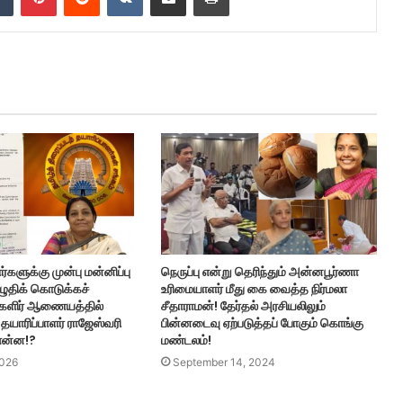
்களுக்கு முன்பு மன்னிப்பு
நெருப்பு என்று தெரிந்தும் அன்னபூர்ணா
எழுதிக் கொடுக்கச்
உரிமையாளர் மீது கை வைத்த நிர்மலா
ளிர் ஆணையத்தில்
சீதாராமன்! தேர்தல் அரசியலிலும்
தயாரிப்பாளர் ராஜேஸ்வரி
பின்னடைவு ஏற்படுத்தப் போகும் கொங்கு
 என்ன!?
மண்டலம்!
2026
September 14, 2024