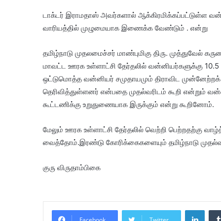
டாக்டர் இராமதாஸ் அவர்களால் ஆக்கிரமிக்கப்பட்டுள்ள வ
வாரியத்தில் முழுமையாக இணைக்க வேண்டும் . என்று
தமிழ்நாடு முதலமைச்சர் மாண்புமிகு திரு. முத்துவேல் க
மாவட்ட ஊரக உள்ளாட்சி தேர்தலில் வன்னியர்களுக்கு 
ஒட்டுமொத்த வன்னியர் சமுதாயமும் திராவிட முன்னேற்ற
தெரிவித்துள்ளனர் என்பதை முதல்வரிடம் கூறி என்றும் 
கூட்டணிக்கு உறுதுணையாக இருக்கும் என்று கூறினோம்.
மேலும் ஊரக உள்ளாட்சி தேர்தலில் வெற்றி பெற்றதற்கு வா
வைத்தோம்.இரண்டு கோரிக்கைகளையும் தமிழ்நாடு முதல்வர
குரு விருதாம்பிகை
Linke
Facebook
Twitter