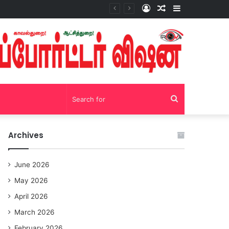
Log
Random
Sidebar
சோழவந்தான் 24 மணி நேரம் மது பாட்டில் விற்பனை! டாஸ்மாக் கடையை அகற்றக்கோரி பெண்கள் முற்றுகை போராட்டம்!https://youtu.be/y9p916tqOMs?si=p7N7Qbivb3WsTj2W
In
Article
Search
for
Archives
June 2026
May 2026
April 2026
March 2026
February 2026