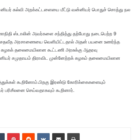
ன்னியர் கல்வி அறக்கட்டளையை மீட்டு வன்னியர் பொதுச் சொத்து நல
ருணாநிதி ஸ்டாலின் அவர்களை சந்தித்து தற்போது நடைபெற்ற 9
10.5 சதவீத அரசாணையை வெளியிட்டதால் அதன் பயனை உணர்ந்த
க் கழகக் தலைமையிலான கூட்டணி அரசுக்கு ஆதரவு
வன்னியர் சமுதாயம் திராவிட முன்னேற்றக் கழகம் தலைமையிலான
ழ்த்துக்கள் கூறினோம்.பிறகு இரண்டு கோரிக்கைகளையும்
் பரிசீலனை செய்வதாகவும் கூறினார்.
dIn
Tumblr
Pinterest
Reddit
VKontakte
Share via Email
Print