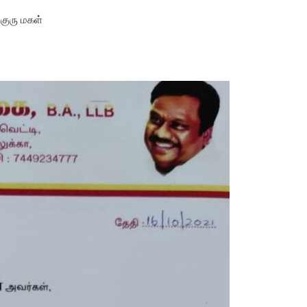
குரு மகள்