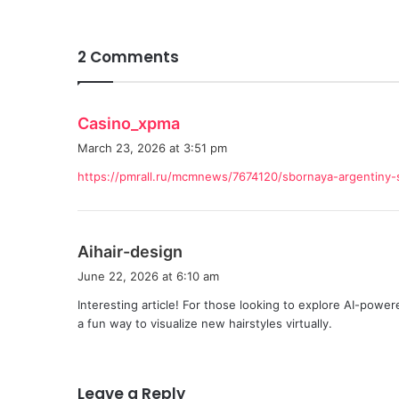
2 Comments
s
Casino_xpma
a
March 23, 2026 at 3:51 pm
y
https://pmrall.ru/mcmnews/7674120/sbornaya-argentiny-s
s
:
s
Aihair-design
a
June 22, 2026 at 6:10 am
y
Interesting article! For those looking to explore AI-powe
s
a fun way to visualize new hairstyles virtually.
:
Leave a Reply