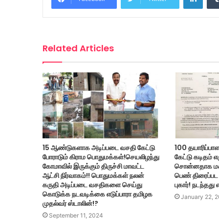
Related Articles
15 ஆண்டுகளாக அடிப்படை வசதி கேட்டு
100 தயாரிப்பாளர
போராடும் கிராம பொதுமக்கள்!செயலிழந்து
கேட்டு கடிதம் 
கோமாவில் இருக்கும் திருச்சி மாவட்ட
சொன்னதாக மக
ஆட்சி நிர்வாகம்!! பொதுமக்கள் நலன்
பெண் திரைப்பட 
கருதி அடிப்படை வசதிகளை செய்து
புகார்! நடந்தது
கொடுக்க நடவடிக்கை எடுப்பாரா தமிழக
January 22, 
முதல்வர் ஸ்டாலின்!?
September 11, 2024