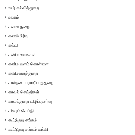
உயர் கல்வித்துறை
உலகம்
கலால் துறை
கலால் பிரிவு
கல்வி
கனிம வளங்கள்
கனிம வளம் கொள்ளை
கனிமவளத்துறை
கால்நடை பராமரிப்புத்துறை
காவல் செய்திகள்
காவல்துறை விழிப்புணர்வு
கிரைம் செய்தி
கூட்டுறவு சங்கம்
கூட்டுறவு சங்கம் வங்கி