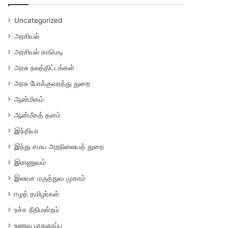
Uncategorized
அரசியல்
அரசியல் காமெடி
அரசு நலத்திட்டங்கள்
அரசு போக்குவரத்து துறை
ஆன்மிகம்
ஆன்மீகத் தளம்
இந்தியா
இந்து சமய அறநிலையத் துறை
இராணுவம்
இலவச மருத்துவ முகாம்
ஈழத் தமிழர்கள்
உச்ச நீதிமன்றம்
உணவு பாதுகாப்பு