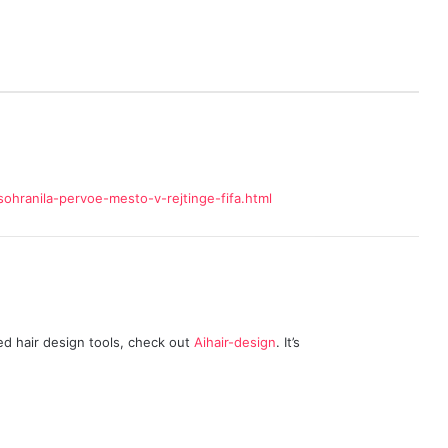
ohranila-pervoe-mesto-v-rejtinge-fifa.html
red hair design tools, check out
Aihair-design
. It’s