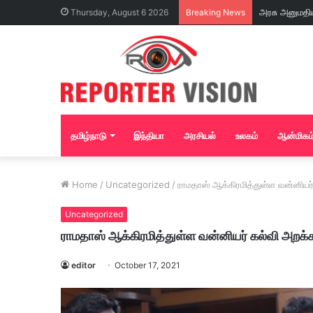
Thursday, August 6 2026
Breaking News
தமிழ்நாடு
இந்தியா
அரசியல்
உலகம்
ஆன்மிகம
Home
/
Uncategorized
/
ராமதாஸ் ஆக்கிரமித்துள்ள வன்னியர
Uncategorized
ராமதாஸ் ஆக்கிரமித்துள்ள வன்னியர் கல்வி அறக்
editor
October 17, 2021