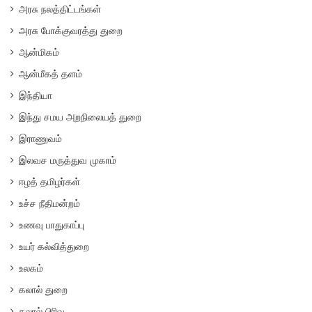
அரசு நலத்திட்டங்கள்
அரசு போக்குவரத்து துறை
ஆன்மிகம்
ஆன்மீகத் தளம்
இந்தியா
இந்து சமய அறநிலையத் துறை
இராணுவம்
இலவச மருத்துவ முகாம்
ஈழத் தமிழர்கள்
உச்ச நீதிமன்றம்
உணவு பாதுகாப்பு
உயர் கல்வித்துறை
உலகம்
கலால் துறை
கலால் பிரிவு