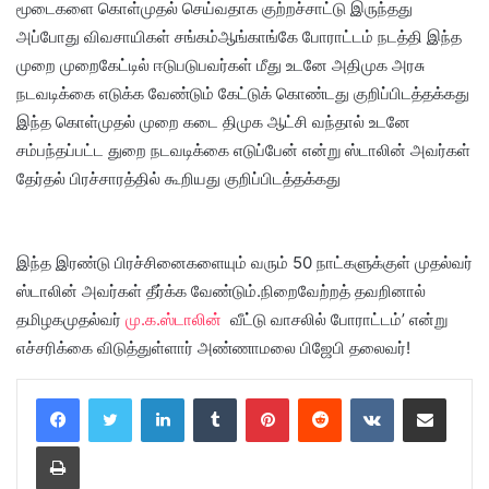
மூடைகளை கொள்முதல் செய்வதாக குற்றச்சாட்டு இருந்தது
அப்போது விவசாயிகள் சங்கம்ஆங்காங்கே போராட்டம் நடத்தி இந்த
முறை முறைகேட்டில் ஈடுபடுபவர்கள் மீது உடனே அதிமுக அரசு
நடவடிக்கை எடுக்க வேண்டும் கேட்டுக் கொண்டது குறிப்பிடத்தக்கது
இந்த கொள்முதல் முறை கடை திமுக ஆட்சி வந்தால் உடனே
சம்பந்தப்பட்ட துறை நடவடிக்கை எடுப்பேன் என்று ஸ்டாலின் அவர்கள்
தேர்தல் பிரச்சாரத்தில் கூறியது குறிப்பிடத்தக்கது
இந்த இரண்டு பிரச்சினைகளையும் வரும் 50 நாட்களுக்குள் முதல்வர்
ஸ்டாலின் அவர்கள் தீர்க்க வேண்டும்.நிறைவேற்றத் தவறினால்
தமிழகமுதல்வர்
மு.க.ஸ்டாலின்
வீட்டு வாசலில் போராட்டம்’ என்று
எச்சரிக்கை விடுத்துள்ளார் அண்ணாமலை பிஜேபி தலைவர்!
LinkedIn
Tumblr
Pinterest
Reddit
VKontakte
Share via Email
Print