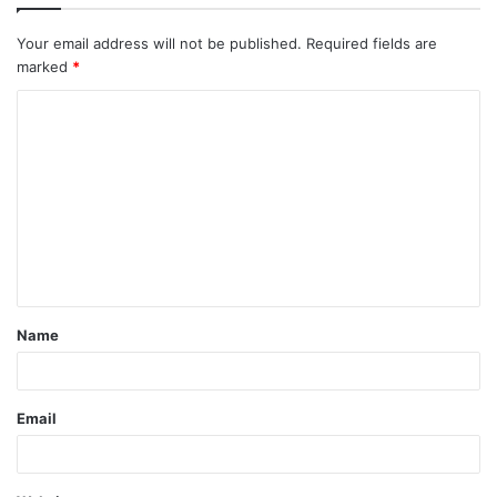
Your email address will not be published.
Required fields are
marked
*
C
o
m
m
e
n
t
Name
*
Email