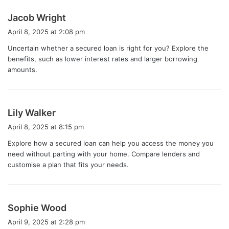
s
Jacob Wright
a
April 8, 2025 at 2:08 pm
y
Uncertain whether a secured loan is right for you? Explore the
s
benefits, such as lower interest rates and larger borrowing
:
amounts.
s
Lily Walker
a
April 8, 2025 at 8:15 pm
y
Explore how a secured loan can help you access the money you
s
need without parting with your home. Compare lenders and
:
customise a plan that fits your needs.
s
Sophie Wood
a
April 9, 2025 at 2:28 pm
y