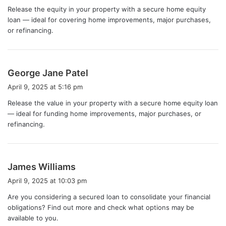
Release the equity in your property with a secure home equity
s
loan — ideal for covering home improvements, major purchases,
:
or refinancing.
s
George Jane Patel
a
April 9, 2025 at 5:16 pm
y
Release the value in your property with a secure home equity loan
s
— ideal for funding home improvements, major purchases, or
:
refinancing.
s
James Williams
a
April 9, 2025 at 10:03 pm
y
Are you considering a secured loan to consolidate your financial
s
obligations? Find out more and check what options may be
:
available to you.