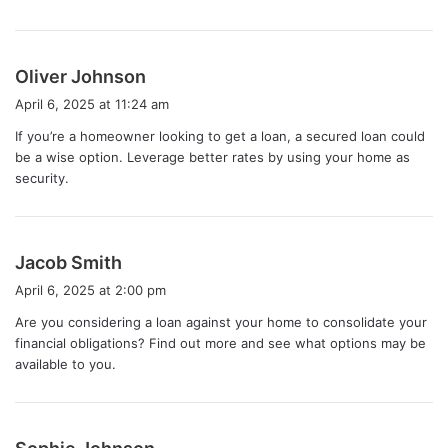
:
s
Oliver Johnson
a
April 6, 2025 at 11:24 am
y
If you’re a homeowner looking to get a loan, a secured loan could
s
be a wise option. Leverage better rates by using your home as
:
security.
s
Jacob Smith
a
April 6, 2025 at 2:00 pm
y
Are you considering a loan against your home to consolidate your
s
financial obligations? Find out more and see what options may be
:
available to you.
s