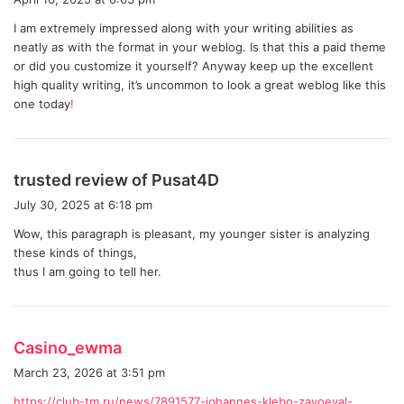
y
I am extremely impressed along with your writing abilities as
s
neatly as with the format in your weblog. Is that this a paid theme
:
or did you customize it yourself? Anyway keep up the excellent
high quality writing, it’s uncommon to look a great weblog like this
one today
!
s
trusted review of Pusat4D
a
July 30, 2025 at 6:18 pm
y
Wow, this paragraph is pleasant, my younger sister is analyzing
s
these kinds of things,
:
thus I am going to tell her.
s
Casino_ewma
a
March 23, 2026 at 3:51 pm
y
https://club-tm.ru/news/7891577-johannes-klebo-zavoeval-