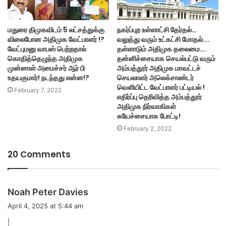
மதுரை திமுகவிடம் 5 லட்சத்துக்கு
நகர்ப்புற உள்ளாட்சி தேர்தல்…
விலைபோன அதிமுக வேட்பாளர் !?
வலுத்து வரும் உட்கட்சி மோதல்….
வேட்புமனு வாபஸ் பெற்றதால்
தள்ளாடும் அதிமுக தலைமை….
கொதித்தெழுந்த அதிமுக
தன்னிச்சையாக செயல்பட்டு வரும்
முன்னாள் அமைச்சர் ஆர் பி
அம்பத்தூர் அதிமுக மாவட்டச்
உதயகுமார்! நடந்தது என்ன!?
செயலாளர் அலெக்சாண்டர்
வெளியிட்ட வேட்பாளர் பட்டியல் !
February 7, 2022
எதிர்ப்பு தெரிவித்த அம்பத்தூர்
அதிமுக நிர்வாகிகள்
சுயேச்சையாக போட்டி!
February 2, 2022
20 Comments
s
Noah Peter Davies
a
April 4, 2025 at 5:44 am
y
|
s