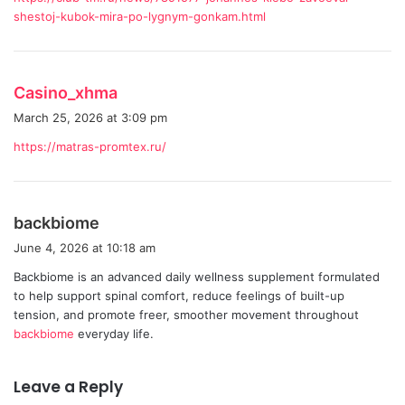
s
shestoj-kubok-mira-po-lygnym-gonkam.html
:
s
Casino_xhma
a
March 25, 2026 at 3:09 pm
y
https://matras-promtex.ru/
s
:
s
backbiome
a
June 4, 2026 at 10:18 am
y
Backbiome is an advanced daily wellness supplement formulated
s
to help support spinal comfort, reduce feelings of built-up
:
tension, and promote freer, smoother movement throughout
backbiome
everyday life.
Leave a Reply