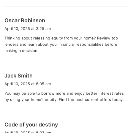
s
Oscar Robinson
a
April 10, 2025 at 3:25 am
y
Thinking about releasing equity from your home? Review top
s
lenders and learn about your financial responsibilities before
:
making a decision.
s
Jack Smith
a
April 10, 2025 at 6:05 am
y
You may be able to borrow more and enjoy better interest rates
s
by using your home’s equity. Find the best current offers today.
:
s
Code of your destiny
a
April 16, 2025 at 6:03 pm