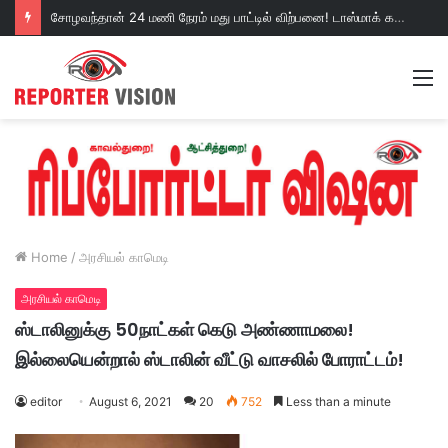
சோழவந்தான் 24 மணி நேரம் மது பாட்டில் விற்பனை! டாஸ்மாக் கடையை அகற்றக்கோரி பெண்கள் முற்றுகை போராட்டம்!https://youtu.be/y9p916tqOMs?si=p7N7Qbivb3WsTj2W
M
Home
/
அரசியல் காமெடி
அரசியல் காமெடி
ஸ்டாலினுக்கு 50நாட்கள் கெடு அண்ணாமலை!
இல்லையென்றால் ஸ்டாலின் வீட்டு வாசலில் போராட்டம்!
editor
August 6, 2021
20
752
Less than a minute