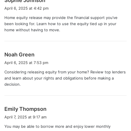
Sophie Johnson
a
April 6, 2025 at 4:42 pm
y
Home equity release may provide the financial support you’ve
s
been looking for. Learn how to use the equity tied up in your
:
home without having to move.
s
Noah Green
a
April 6, 2025 at 7:53 pm
y
Considering releasing equity from your home? Review top lenders
s
and learn about your rights and obligations before making a
:
decision.
s
Emily Thompson
a
April 7, 2025 at 9:17 am
y
You may be able to borrow more and enjoy lower monthly
s