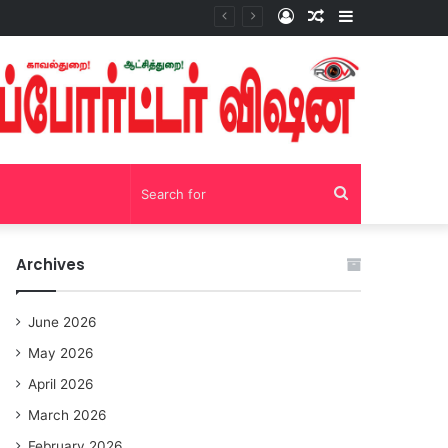
Log
Random
Sidebar
சோழவந்தான் 24 மணி நேரம் மது பாட்டில் விற்பனை! டாஸ்மாக் கடையை அகற்றக்கோரி பெண்கள் முற்றுகை போராட்டம்!https://youtu.be/y9p916tqOMs?si=p7N7Qbivb3WsTj2W
In
Article
Search
for
Archives
June 2026
May 2026
April 2026
March 2026
February 2026