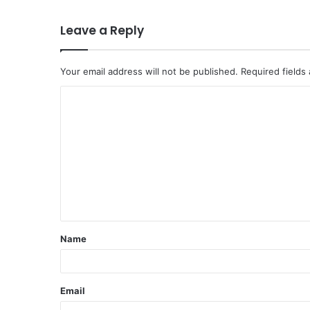
Leave a Reply
Your email address will not be published.
Required fields
C
o
m
m
e
n
t
Name
*
Email