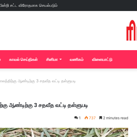
்
காவல் செய்திகள்
சினிமா
வணிகம்
விளையாட்டு
த்திற்கு ஆண்டிற்கு 3 சதவீத வட்டி தள்ளுபடி
்கு ஆண்டிற்கு 3 சதவீத வட்டி தள்ளுபடி
1
737
2 minutes read