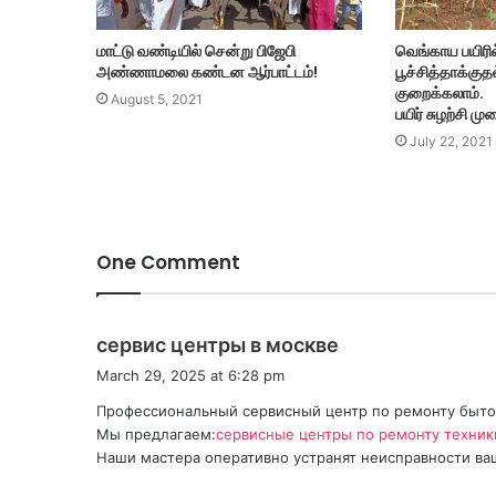
மாட்டு வண்டியில் சென்று பிஜேபி
வெங்காய பயிரில
அண்ணாமலை கண்டன ஆர்பாட்டம்!
பூச்சித்தாக்கு
குறைக்கலாம்.
August 5, 2021
பயிர் சுழற்சி ம
July 22, 2021
One Comment
s
сервис центры в москве
a
March 29, 2025 at 6:28 pm
y
Профессиональный сервисный центр по ремонту бытов
s
Мы предлагаем:
сервисные центры по ремонту техник
:
Наши мастера оперативно устранят неисправности ваш