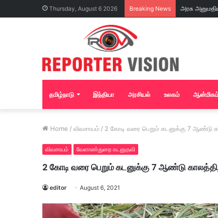
Thursday, August 6 2026
Breaking News
தமிழ்நாடு
இந்தியா
அரசியல்
உலகம்
ஆன்மிகம
Home
/
விவசாயம்
/
2 கோடி வரை பெறும் கடனுக்கு 7 ஆண்டு கால
விவசாயம்
வேளாண்துறை கடனுதவி
2 கோடி வரை பெறும் கடனுக்கு 7 ஆண்டு காலத்திற
editor
August 6, 2021