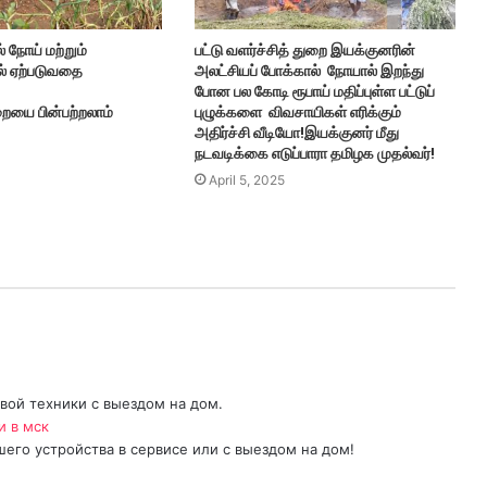
் நோய் மற்றும்
பட்டு வளர்ச்சித் துறை இயக்குனரின்
தல் ஏற்படுவதை
அலட்சியப் போக்கால் நோயால் இறந்து
போன பல கோடி ரூபாய் மதிப்புள்ள பட்டுப்
ுறையை பின்பற்றலாம்
புழுக்களை விவசாயிகள் எரிக்கும்
அதிர்ச்சி வீடியோ!இயக்குனர் மீது
நடவடிக்கை எடுப்பாரா தமிழக முதல்வர்!
April 5, 2025
ой техники с выездом на дом.
и в мск
его устройства в сервисе или с выездом на дом!