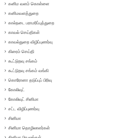
கனிம வளம் கொள்ளை
கனிமவளத்துறை
கால்நடை பராமரிப்புத்துறை
காவல் செய்திகள்
காவல்துறை விழிப்புணர்வு
கிரைம் செய்தி
கூட்டுறவு சங்கம்
கூட்டுறவு சங்கம் வங்கி
கொரோனா தடுப்புப் பிரிவு
கோலிவுட்
கோலிவுட் சினிமா
சட்ட விழிப்புணர்வு
சினிமா
சினிமா தொழிலாளர்கள்
சினிமா பிரபலங்கள்