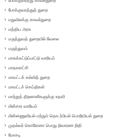
போக்குவரத்து காவல்துறை
போக்குவரத்துத் துறை
மதுவிலக்கு காவல்துறை
மத்திய அரசு
மருத்துவத் துறையில் வேலை
மருத்துவம்
மாசுக்கட்டுப்பாட்டு வாரியம்
மாநகராட்சி
மாவட்டக் கல்வித் துறை
மாவட்டச் செய்திகள்
மாற்றுத் திறனாளிகளுக்கு உதவி
மின்சார வாரியம்
மின்னணுவியல் மற்றும் தொடர்பியல் பொறியியல் துறை
முதல்வர் கொரோனா பொது நிவாரண நிதி
மோசடி