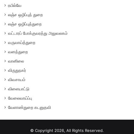
ரயில்வே
லஞ்ச ஒழிப்புத் துறை
லஞ்ச ஒழிப்புத்துறை
வட்டாரப் போக்குவரத்து அலுவலகம்
வருவாய்த்துறை
வனத்துறை
வானிலை
விருதுநகர்
விவசாயம்
விளையாட்டு
வேலைவாய்ப்பு
வேளாண்துறை கடனுதவி
© Copyright 2026, All Rights Reserved.