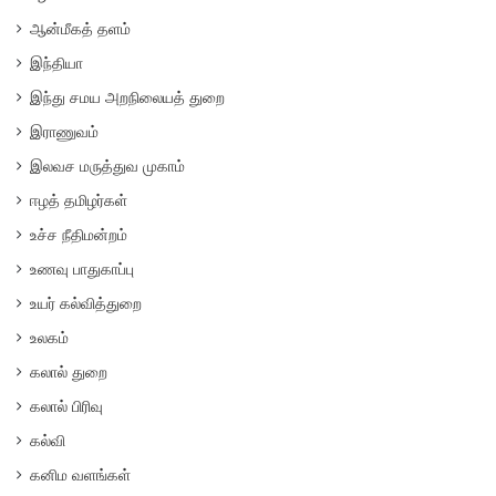
ஆன்மீகத் தளம்
இந்தியா
இந்து சமய அறநிலையத் துறை
இராணுவம்
இலவச மருத்துவ முகாம்
ஈழத் தமிழர்கள்
உச்ச நீதிமன்றம்
உணவு பாதுகாப்பு
உயர் கல்வித்துறை
உலகம்
கலால் துறை
கலால் பிரிவு
கல்வி
கனிம வளங்கள்