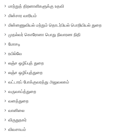
மாற்றுத் திறனாளிகளுக்கு உதவி
மின்சார வாரியம்
மின்னணுவியல் மற்றும் தொடர்பியல் பொறியியல் துறை
முதல்வர் கொரோனா பொது நிவாரண நிதி
மோசடி
ரயில்வே
லஞ்ச ஒழிப்புத் துறை
லஞ்ச ஒழிப்புத்துறை
வட்டாரப் போக்குவரத்து அலுவலகம்
வருவாய்த்துறை
வனத்துறை
வானிலை
விருதுநகர்
விவசாயம்