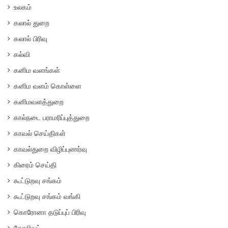
உலகம்
கலால் துறை
கலால் பிரிவு
கல்வி
கனிம வளங்கள்
கனிம வளம் கொள்ளை
கனிமவளத்துறை
கால்நடை பராமரிப்புத்துறை
காவல் செய்திகள்
காவல்துறை விழிப்புணர்வு
கிரைம் செய்தி
கூட்டுறவு சங்கம்
கூட்டுறவு சங்கம் வங்கி
கொரோனா தடுப்புப் பிரிவு
கோலிவுட்