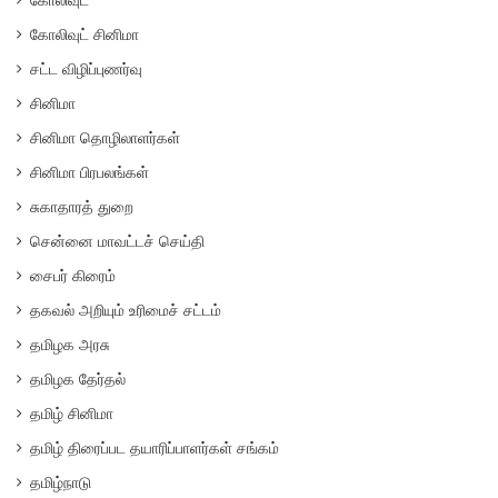
கோலிவுட் சினிமா
சட்ட விழிப்புணர்வு
சினிமா
சினிமா தொழிலாளர்கள்
சினிமா பிரபலங்கள்
சுகாதாரத் துறை
சென்னை மாவட்டச் செய்தி
சைபர் கிரைம்
தகவல் அறியும் உரிமைச் சட்டம்
தமிழக அரசு
தமிழக தேர்தல்
தமிழ் சினிமா
தமிழ் திரைப்பட தயாரிப்பாளர்கள் சங்கம்
தமிழ்நாடு