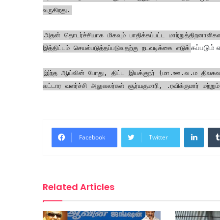
வருகிறது.
அதன் தொடர்ச்சியாக மிகவும் பாதிக்கப்பட்ட மாற்றுத்திறனாளிக
கப்படும்
இத்திட்டம் செயல்படுத்தப்படுவதற்கு நடவடிக்கை எடுக்
இந்த ஆய்வின் போது, திட்ட இயக்குநர் (மா.ஊ.வ.ம திலகவத
வட்டார வளர்ச்சி அலுவலர்கள் சூர்யகுமாரி, .ரவிக்குமார் மற்
Linke
Facebook
Twitter
Related Articles