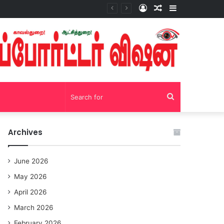
Log
Random
Sidebar
சோழவந்தான் 24 மணி நேரம் மது பாட்டில் விற்பனை! டாஸ்மாக் கடையை அகற்றக்கோரி பெண்கள் முற்றுகை போராட்டம்!https://youtu.be/y9p916tqOMs?si=p7N7Qbivb3WsTj2W
In
Article
Search
for
Archives
June 2026
May 2026
April 2026
March 2026
February 2026