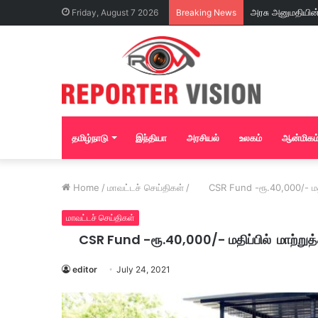
Friday, August 7 2026
Breaking News
தமிழ்நாடு
இந்தியா
அரசியல்
உலகம்
ஆன்மிகம
Home
/
மாவட்டச் செய்திகள்
/
CSR Fund -ரூ.40,000/- மதிப்
மாவட்டச் செய்திகள்
CSR Fund -ரூ.40,000/- மதிப்பில் மாற்றுத்த
editor
July 24, 2021