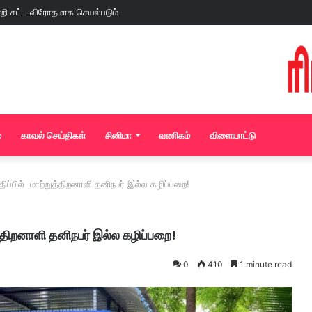
்
காவல் செய்திகள்
சினிமா
வணிகம்
விளையாட்டு
பில் மாற்றுத்திறனாளி தனிநபர் இல்ல கழிப்பறை!
ிறனாளி தனிநபர் இல்ல கழிப்பறை!
0
410
1 minute read