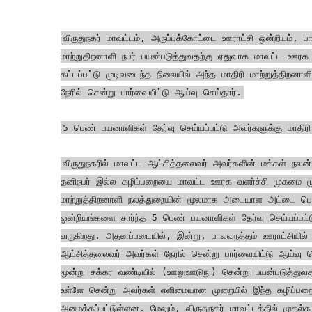
விருதுநகர் மாவட்டம், அருப்புக்கோட்டை ஊராட்சி ஒன்றியம்,
மாற்றுதிறனாளி நபர் பயன்படுத்துவதற்கு ஏதுவாக மாவட்ட ஊரக
கட்டப்பட்டு முடிவடைந்த நிலையில் அந்த மாதிரி மாற்றுத்திற
நேரில் சென்று பார்வையிட்டு ஆய்வு செய்தார்.
5 பெண் பயனாளிகள் தேர்வு செய்யப்பட்டு அவர்களுக்கு மாதிரி
விருதுநகரில் மாவட்ட ஆட்சித்தலைவர் அவர்களின் மக்கள் நலன் 
தனிநபர் இல்ல கழிப்பறையை மாவட்ட ஊரக வளர்ச்சி முகமை மூ
மாற்றுத்திறனாளி நலத்துறையின் மூலமாக அடையாள அட்டை பெற்ற
ஒன்றியங்களை சார்ந்த 5 பெண் பயனாளிகள் தேர்வு செய்யப்பட்ட
வருகிறது. அதனப்படையில், இன்று, பாலவநத்தம் ஊராட்சியில் க
ஆட்சித்தலைவர் அவர்கள் நேரில் சென்று பார்வையிட்டு ஆய்வு 
மூன்று சக்கர வண்டியில் (ஊலுஊடுநு) சென்று பயன்படுத்துவத
உள்ளே சென்று அவர்கள் எளிமையான முறையில் இந்த கழிப்பறை
அமைக்கப்பட்டுள்ளன. மேலும், விருதுநகர் மாவட்டத்தில் முதல்க