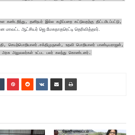
ளை கண்டறிந்து, தனிநபர் இல்ல கழிப்பறை கட்டுவதற்கு திட்டமிடப்பட்டு,
 என மாவட்ட ஆட்சியர் ஜெ.மேகநாதரெட்டி தெரிவித்தார்.
ி, செயற்பொறியாளர்.சக்திமுருகன், உதவி பொறியாளர் பாண்டியராஜன்,
றும் அரசு அலுவலர்கள் உட்பட பலர் கலந்து கொண்டனர்.
dIn
Tumblr
Pinterest
Reddit
VKontakte
Share via Email
Print