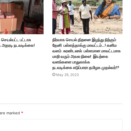
செயல்பட்ட பட்டாசு
நிர்வாக செயல் திறனை இழந்து நிற்கும்
அதரடி நடவடிக்கை!
தேனி பள்ளத்தாக்கு மாவட்டம்…! கனிம
வளம் சுரண்டலால் பள்ளமான மாவட்டமாக
மாறி வரும் அவல நிலை! இயற்கை
வளங்களை பாதுகாக்க
நடவடிக்கை எடுப்பாரா தமிழக முதல்வர்!?
May 26, 2023
 are marked
*