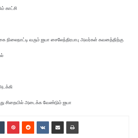
ம் காட்சி
ங்கை நிலைநாட்டி வரும் ஐயா சைலேந்திரபாபு அவர்கள் கவனத்திற்கு
ல்
அடக்கி
ய்து சிறையில் அடைக்க வேண்டும் ஐயா
dIn
Tumblr
Pinterest
Reddit
VKontakte
Share via Email
Print