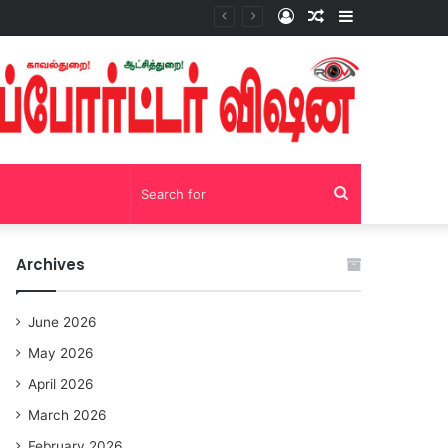
Log
Random
Sidebar
சோழவந்தான் 24 மணி நேரம் மது பாட்டில் விற்பனை! டாஸ்மாக் கடையை அகற்றக்கோரி பெண்கள் முற்றுகை போராட்டம்!https://youtu.be/y9p916tqOMs?si=p7N7Qbivb3WsTj2W
In
Article
Search
for
Archives
June 2026
May 2026
April 2026
March 2026
February 2026