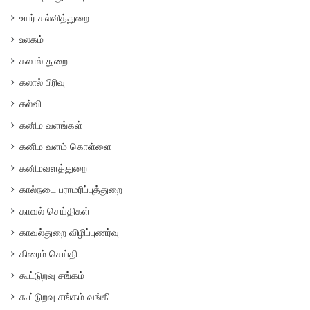
உயர் கல்வித்துறை
உலகம்
கலால் துறை
கலால் பிரிவு
கல்வி
கனிம வளங்கள்
கனிம வளம் கொள்ளை
கனிமவளத்துறை
கால்நடை பராமரிப்புத்துறை
காவல் செய்திகள்
காவல்துறை விழிப்புணர்வு
கிரைம் செய்தி
கூட்டுறவு சங்கம்
கூட்டுறவு சங்கம் வங்கி