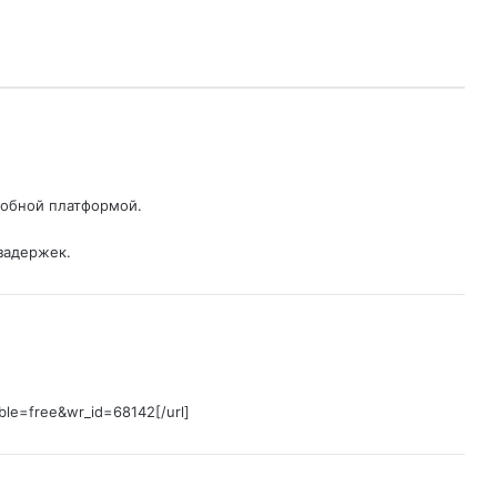
удобной платформой.
задержек.
ble=free&wr_id=68142[/url]