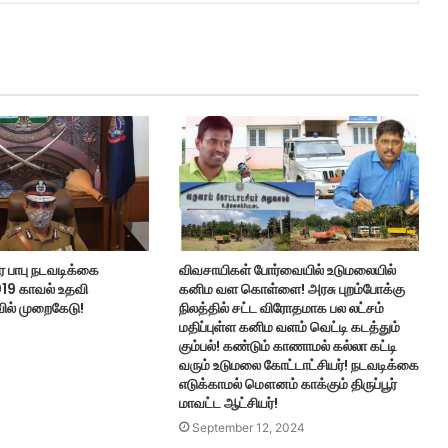
ிர பாபு நடவடிக்கை
விவசாயிகள் போர்வையில் உடுமலையில்
019 காவல் உதவி
கனிம வள கொள்ளை! அரசு புறம்போக்கு
ில் முறைகேடு!
நிலத்தில் சட்ட விரோதமாக பல லட்சம்
மதிப்புள்ள கனிம வளம் வெட்டி கடத்தும்
கும்பல்! கண்டும் காணாமல் கல்லா கட்டி
வரும் உடுமலை கோட்டாட்சியர்! நடவடிக்கை
எடுக்காமல் மௌனம் காக்கும் திருப்பூர்
மாவட்ட ஆட்சியர்!
September 12, 2024