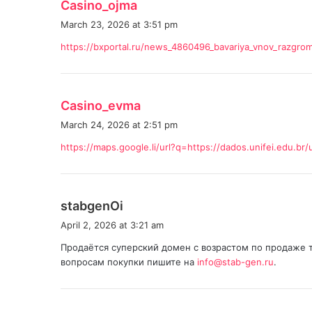
s
Casino_ojma
a
March 23, 2026 at 3:51 pm
y
https://bxportal.ru/news_4860496_bavariya_vnov_razgromil
s
:
s
Casino_evma
a
March 24, 2026 at 2:51 pm
y
https://maps.google.li/url?q=https://dados.unifei.edu.b
s
:
s
stabgenOi
a
April 2, 2026 at 3:21 am
y
Продаётся суперский домен с возрастом по продаже трим
s
вопросам покупки пишите на
info@stab-gen.ru
.
: