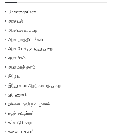
Uncategorized
அரசியல்
அரசியல் காமெடி
அரசு நலத்திட்டங்கள்
அரசு போக்குவரத்து துறை
ஆன்மிகம்
ஆன்மீகத் தளம்
இந்தியா
இந்து சமய அறநிலையத் துறை
இராணுவம்
இலவச மருத்துவ முகாம்
ஈழத் தமிழர்கள்
உச்ச நீதிமன்றம்
உணவு பாதுகாப்பு