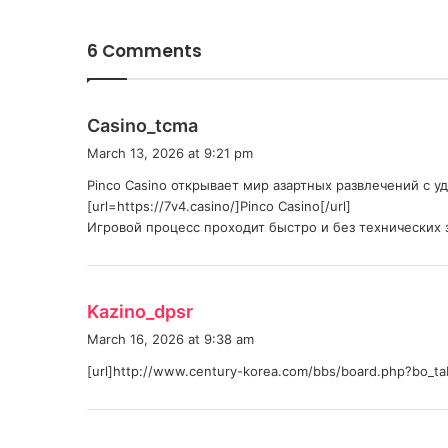
6 Comments
s
Casino_tcma
a
March 13, 2026 at 9:21 pm
y
Pinco Casino открывает мир азартных развлечений с 
s
[url=https://7v4.casino/]Pinco Casino[/url]
:
Игровой процесс проходит быстро и без технических 
s
Kazino_dpsr
a
March 16, 2026 at 9:38 am
y
[url]http://www.century-korea.com/bbs/board.php?bo_ta
s
: