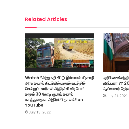
Related Articles
Watch “அனுமதி சீட்டு இல்லாமல் சீர்காழி
டிஜிபி சைலேந்த
அரசு மணல் கிடங்கில் மணல் கடத்திச்
எடுப்பாரா!?? 2
செல்லும் லாரிகள் அதிர்ச்சி வீடியோ”
ஆய்வாளர் தேர்வ
மாதம் 30 கோடி ரூபாய் மணல்
July 21, 2021
கடத்துவதாக அதிர்ச்சி தகவல்!!on
YouTube
July 13, 2022