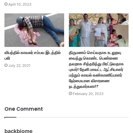
April 10, 2023
விபத்தில் காவலர் சம்பவ இடத்தில்
திருமணம் செய்வதாக உடலுறவு
பலி
வைத்து கொண்ட பெண்ணை
தவறாக சித்தரித்து மிரட்டுவதாக
July 22, 2021
புகார்! தேனி மாவட்ட ஆட்சியாளர்
மற்றும் காவல் கண்காணிப்பாளர்
நேர்மையான விசாரணை
நடத்துவார்களா!?
February 20, 2023
One Comment
s
backbiome