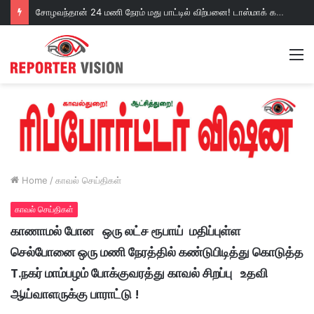
சோழவந்தான் 24 மணி நேரம் மது பாட்டில் விற்பனை! டாஸ்மாக் கடையை அகற்றக்கோரி பெண்கள் முற்றுகை போராட்டம்!https://youtu.be/y9p916tqOMs?si=p7N7Qbivb3WsTj2W
M
Home
/
காவல் செய்திகள்
காவல் செய்திகள்
காணாமல் போன ஒரு லட்ச ரூபாய் மதிப்புள்ள
செல்போனை ஒரு மணி நேரத்தில் கண்டுபிடித்து கொடுத்த
T.நகர் மாம்பழம் போக்குவரத்து காவல் சிறப்பு உதவி
ஆய்வாளருக்கு பாராட்டு !