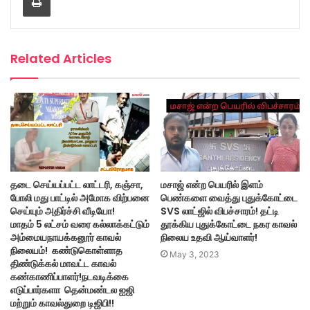
Related Articles
தடை செய்யப்பட்ட லாட்டரி, கஞ்சா,
மசாஜ் என்ற பெயரில் இளம்
போலி மது பாட்டில் அமோக விற்பனை
பெண்களை வைத்து புதுக்கோட்டை
செய்யும் அதிர்ச்சி வீடியோ!
SVS லாட்ஜில் விபச்சாரம்! தட்டி
மாதம் 5 லட்சம் வரை கல்லாக்கட்டும்
தூக்கிய புதுக்கோட்டை நகர காவல்
அம்மையநாயக்கனூர் காவல்
நிலைய உதவி ஆய்வாளர்!
நிலையம்! கண்டுகொள்ளாத
May 3, 2023
திண்டுக்கல் மாவட்ட காவல்
கண்காணிப்பாளர்!நடவடிக்கை
எடுப்பார்களா தென்மண்டல ஐஜி
மற்றும் காவல்துறை டிஜிபி!!