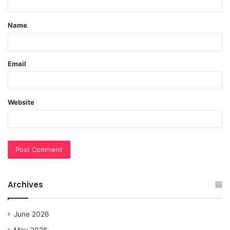
t
Name
*
Email
Website
Archives
June 2026
May 2026