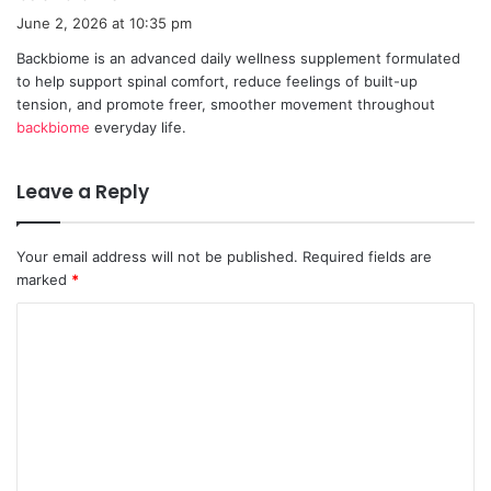
a
June 2, 2026 at 10:35 pm
y
Backbiome is an advanced daily wellness supplement formulated
s
to help support spinal comfort, reduce feelings of built-up
:
tension, and promote freer, smoother movement throughout
backbiome
everyday life.
Leave a Reply
Your email address will not be published.
Required fields are
marked
*
C
o
m
m
e
n