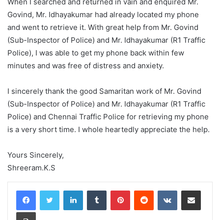
When I searched and returned in vain and enquired Mr.
Govind, Mr. Idhayakumar had already located my phone
and went to retrieve it. With great help from Mr. Govind
(Sub-Inspector of Police) and Mr. Idhayakumar (R1 Traffic
Police), I was able to get my phone back within few
minutes and was free of distress and anxiety.
I sincerely thank the good Samaritan work of Mr. Govind
(Sub-Inspector of Police) and Mr. Idhayakumar (R1 Traffic
Police) and Chennai Traffic Police for retrieving my phone
is a very short time. I whole heartedly appreciate the help.
Yours Sincerely,
Shreeram.K.S
LinkedIn
Tumblr
Pinterest
Reddit
VKontakte
Share via Email
Print