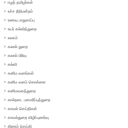
ஈழத் தமிழர்கள்
உச்ச நீதிமன்றம்
உணவு பாதுகாப்பு
உயர் கல்வித்துறை
உலகம்
கலால் துறை
கலால் பிரிவு
கல்வி
கனிம வளங்கள்
கனிம வளம் கொள்ளை
கனிமவளத்துறை
கால்நடை பராமரிப்புத்துறை
காவல் செய்திகள்
காவல்துறை விழிப்புணர்வு
கிரைம் செய்தி