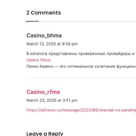
2 Comments
s
Casino_bhma
a
March 13, 2026 at 9:58 pm
y
В каталоге представлены проверенные провайдеры и 
s
Casino Pinco
:
Пинко Казино — это оптимальное сочетание функцион
s
Casino_rfma
a
March 23, 2026 at 3:51 pm
y
https://a2news.ru/message/2223388/skandal-na-paralimp
s
:
Leave a Reply