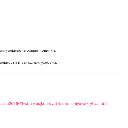
актуальные игровые новинки.
альности и выгодных условий.
iade2026-11-stran-bojkotiruyut-tseremoniyu-otkrytiya.html