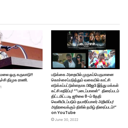
மலை ஒரு கருவாடு!!
படுக்கை அறையில் முருகப்பெருமானை
ுச்சி திமுக ராணி.
கொச்சைப்படுத்தும் வகையில் காட்சி
எடுக்கப்பட்டுள்ளதாக பிஜேபி இந்து மக்கள்
1
கட்சி எதிர்ப்பு! “”படைப்பாளன்” திரைப்படம்
திட்டமிட்டபடி ஜூலை 8-ம் தேதி
வெளியிடப்படும் தயாரிப்பாளர் அறிவிப்பு!
அதிரவைக்கும் திகில் தமிழ் திரைப்படம்!”
on YouTube
June 30, 2022