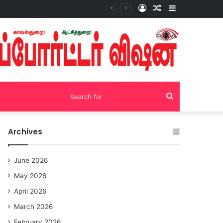
Log
Random
Sidebar
சோழவந்தான் 24 மணி நேரம் மது பாட்டில் விற்பனை! டாஸ்மாக் கடையை அகற்றக்கோரி பெண்கள் முற்றுகை போராட்டம்!https://youtu.be/y9p916tqOMs?si=p7N7Qbivb3WsTj2W
In
Article
Search
for
Archives
June 2026
May 2026
April 2026
March 2026
February 2026