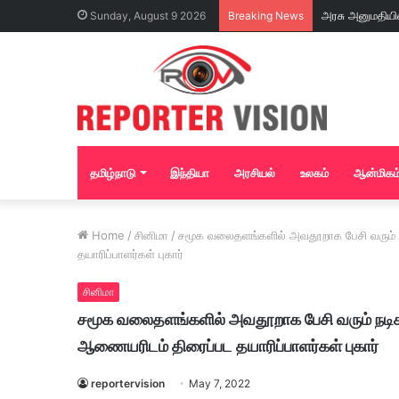
Sunday, August 9 2026
Breaking News
தமிழ்நாடு
இந்தியா
அரசியல்
உலகம்
ஆன்மிகம
Home
/
சினிமா
/
சமூக வலைதளங்களில் அவதூறாக பேசி வரும் ந
தயாரிப்பாளர்கள் புகார்
சினிமா
சமூக வலைதளங்களில் அவதூறாக பேசி வரும் நடிகர
ஆணையரிடம் திரைப்பட தயாரிப்பாளர்கள் புகார்
reportervision
May 7, 2022