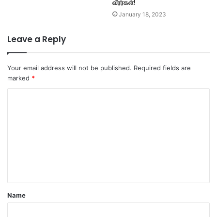
வீரர்கள்!
January 18, 2023
Leave a Reply
Your email address will not be published.
Required fields are
marked
*
C
o
m
m
e
n
t
Name
*