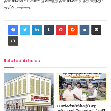
குவாரிகளில் சப்-டீலராக இணைந்து குவாரிகளை நடத்தி வந்ததும்
குறிப்பிடத்தக்கது.
LinkedIn
Tumblr
Pinterest
Reddit
VKontakte
Share via Email
Print
Related Articles
பயணிகள் ரயிலில் கழிப்பறை
இல்லாததால் பொதுமக்கள் அவதி!