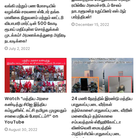
ரயில்வே அமைச்சரிடம் சேலம்
வங்கி மற்றும் பண மோசடியில்
நாடாளுமன்ற உறுப்பினர் எஸ் ஆர்
வழக்கில் சரவணா ஸ்டோர் தங்க
பார்த்திபன்!
மாளிகை நிறுவனம் மற்றும் லாட்டரி
வியாபாரி மார்ட்டின் 500 கோடி
December 15, 2022
ரூபாய் மதிப்புள்ள சொத்துக்கள்
முடக்கம்! அமலாக்கத்துறை அதிரடி
நடவடிக்கை!
July 2, 2022
Watch “மத்திய அரசை
24 மணி நேரத்தில் இரண்டு மத்திய
கண்டித்து சிபிஐ இந்திய
பாதுகாப்பு படை வீரர்கள்
கம்யூனிஸ்ட் கட்சி தமிழக முழுவதும்
தற்கொலை! பாதுகாப்பு படை வீரரின்
சாலை மறியல் போராட்டம்!!” on
மனைவியும் தற்கொலை
YouTube
சம்பவத்தால் ஸ்ரீஹரிகோட்டா
விண்வெளி மையத்தில்
August 30, 2022
அதிர்ச்சியில் பாதுகாப்பு படை