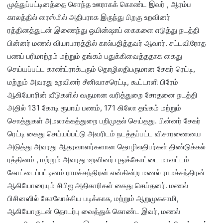
முத்துப்பட்டினத்தை சொந்த ஊராகக் கொண்ட இவர் , ஆரம்ப
காலத்தில் ரைஸ்மில் அதிபராக இருந்து பிறகு உறவினர்
ரத்தினத்துடன் இணைந்து ஒயின்ஷாப் கைகளை எடுத்து நடத்தி
பின்னர் மணல் வியாபாரத்தில் கால்பதித்தவர் ஆவார். சட்டவிரோத
பணப் பரிமாற்றம் மற்றும் தங்கம் பதுக்கிவைத்ததாக கைது
செய்யப்பட்ட காண்ட்ராக்டரும் தொழிலதிபருமான சேகர் ரெட்டி,
மற்றும் அவரது உறவினர் சீனிவாசரெட்டி, கூட்டாளி பிரேம்
ஆகியோரின் வீடுகளில் வருமான வரித்துறை சோதனை நடத்தி
அதில் 131 கோடி ரூபாய் பணம், 171 கிலோ தங்கம் மற்றும்
சொத்துகள் அமலாக்கத்துறை பறிமுதல் செய்தது. பின்னர் சேகர்
ரெட்டி கைது செய்யப்பட்டு அவரிடம் நடத்தப்பட்ட விசாரணையை
அடுத்து அவரது ஆதரவாளர்களான தொழிலதிபர்கள் திண்டுக்கல்
ரத்தினம் , மற்றும் அவரது உறவினர் புதுக்கோட்டை மாவட்டம்
கோட்டைப்பட்டினம் ராமச்சந்திரன் என்கின்ற மணல் ராமச்சந்திரன்
ஆகியோரையும் சிபிஐ அதிகாரிகள் கைது செய்தனர். மணல்
பிசினஸில் கோலோச்சிய படிக்காசு, மற்றும் ஆறுமுகசாமி,
ஆகியோருடன் தொடர்பு வைத்துக் கொண்ட இவர், மணல்