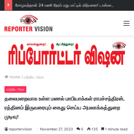
சோழவந்தான் 24 மணி நேரம் மது பாட்டில் விற்பனை! டாஸ்மாக் கடையை அகற்றக்கோரி பெண்கள் முற்றுகை போராட்டம்!https://youtu.be/y9p916tqOMs?si=p7N7Qbivb3WsTj2W
M
Home
/
மத்திய அரசு
மத்திய அரசு
தலைமறைவாக உள்ள மணல் மாபியாக்கள் ராமச்சந்திரன்,
ரத்தினம் இருவரையும் கைது செய்ய அமலாக்கத்துறை
முடிவு!
reportervision
November 27, 2023
0
135
1 minute read