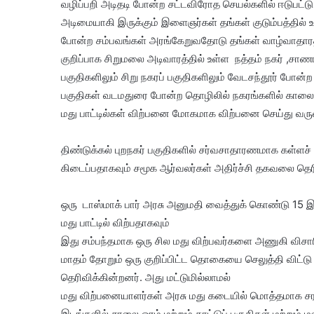
வழிப்பறி அடிதடி போன்ற சட்டவிரோத செயல்களில் ஈடுபட்ட
அடிமையாகி இருக்கும் இளைஞர்கள் தங்கள் குடும்பத்தில் உ
போன்ற சம்பவங்கள் அரங்கேறுவதோடு தங்கள் வாழ்வாதாரத்
குறிப்பாக சிறுமலை அடிவாரத்தில் உள்ள நத்தம் நகர் ,சாணார்
பகுதிகளிலும் சிறு நகரப் பகுதிகளிலும் வேடசந்தூர் போ
பகுதிகள் வடமதுரை போன்ற தொழிலில் நகரங்களில் காலை 
மது பாட்டில்கள் விற்பனை மோகமாக விற்பனை செய்து வருவத
திண்டுக்கல் புறநகர் பகுதிகளில் சர்வசாதாரணமாக கள்ளச்
கிடைப்பதாகவும் சமூக ஆர்வலர்கள் அதிர்ச்சி தகவலை தெரி
ஒரு டாஸ்மாக் பார் அரசு அனுமதி வைத்துக் கொண்டு 15 இ
மது பாட்டில் விற்பதாகவும்
இது சம்பந்தமாக ஒரு சில மது விற்பவர்களை அணுகி விசார
மாதம் தோறும் ஒரு குறிப்பிட்ட தொகையை செலுத்தி விட்ட
தெரிவிக்கின்றனர். அது மட்டுமில்லாமல்
மது விற்பனையாளர்கள் அரசு மது கடையில் மொத்தமாக சர
இடங்களில் சாலை ஓரம் மற்றும் காட்டுப் பகுதிகள் மற்றும்