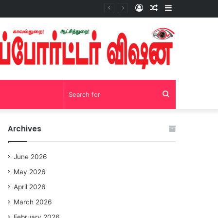
Log
Random
Sidebar
சோழவந்தான் 24 மணி நேரம் மது பாட்டில் விற்பனை! டாஸ்மாக் கடையை அகற்றக்கோரி பெண்கள் முற்றுகை போராட்டம்!https://youtu.be/y9p916tqOMs?si=p7N7Qbivb3WsTj2W
In
Article
Search
for
Archives
June 2026
May 2026
April 2026
March 2026
February 2026