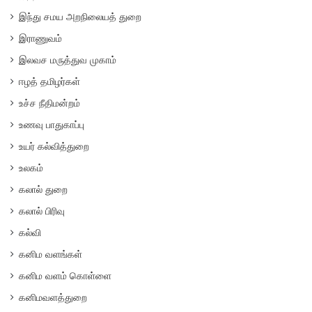
இந்து சமய அறநிலையத் துறை
இராணுவம்
இலவச மருத்துவ முகாம்
ஈழத் தமிழர்கள்
உச்ச நீதிமன்றம்
உணவு பாதுகாப்பு
உயர் கல்வித்துறை
உலகம்
கலால் துறை
கலால் பிரிவு
கல்வி
கனிம வளங்கள்
கனிம வளம் கொள்ளை
கனிமவளத்துறை