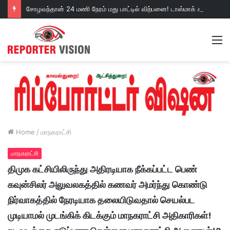
சோழவந்தான் 24 மணி நேரம் மது பாட்டில் விற்பனை! டாஸ்மாக் கடையை அகற்றக்கோரி பெண்கள் முற்றுகை போராட்டம்!https://youtu.be/y9p916tqOMs?si=p7N7Qbivb3WsTj2W
M
Home
/
மாநகராட்சி
மாநகராட்சி
திமுக கட்சியிலிருந்து அதிரடியாக நீக்கப்பட்ட பெண்
கவுன்சிலர் அலுவலகத்தில் கணவர் அமர்ந்து கொண்டு
நிர்வாகத்தில் நேரடியாக தலையிடுவதால் செயல்பட
முடியாமல் முடங்கிக் கிடக்கும் மாநகராட்சி அதிகாரிகள்!