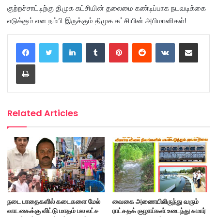
குற்றச்சாட்டிற்கு திமுக கட்சியின் தலைமை கண்டிப்பாக நடவடிக்கை
எடுக்கும் என நம்பி இருக்கும் திமுக கட்சியின் அபிமானிகள்!
LinkedIn
Tumblr
Pinterest
Reddit
VKontakte
Share via Email
Print
Related Articles
நடை பாதைகளில் கடைகளை மேல்
வைகை அணையிலிருந்து வரும்
வாடகைக்கு விட்டு மாதம் பல லட்ச
ராட்சதக் குழாய்கள் உடைந்து சுமார்