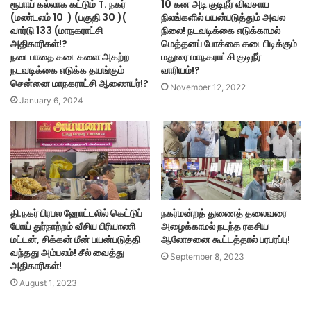
ரூபாய் கல்லாக கட்டும் T. நகர்
10 கன அடி குடிநீர் விவசாய
(மண்டலம் 10 ) (பகுதி 30 )(
நிலங்களில் பயன்படுத்தும் அவல
வார்டு 133 (மாநகராட்சி
நிலை! நடவடிக்கை எடுக்காமல்
அதிகாரிகள்!?
மெத்தனப் போக்கை கடைபிடிக்கும்
நடைபாதை கடைகளை அகற்ற
மதுரை மாநகராட்சி குடிநீர்
நடவடிக்கை எடுக்க தயங்கும்
வாரியம்!?
சென்னை மாநகராட்சி ஆணையர்!?
November 12, 2022
January 6, 2024
தி.நகர் பிரபல ஹோட்டலில் கெட்டுப்
நகர்மன்றத் துணைத் தலைவரை
போய் துர்நாற்றம் வீசிய பிரியாணி
அழைக்காமல் நடந்த ரகசிய
மட்டன், சிக்கன் மீன் பயன்படுத்தி
ஆலோசனை கூட்டத்தால் பரபரப்பு!
வந்தது அம்பலம்! சீல் வைத்து
September 8, 2023
அதிகாரிகள்!
August 1, 2023