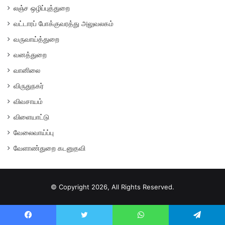
லஞ்ச ஒழிப்புத்துறை
வட்டாரப் போக்குவரத்து அலுவலகம்
வருவாய்த்துறை
வனத்துறை
வானிலை
விருதுநகர்
விவசாயம்
விளையாட்டு
வேலைவாய்ப்பு
வேளாண்துறை கடனுதவி
© Copyright 2026, All Rights Reserved.
Facebook
Twitter
WhatsApp
Telegram