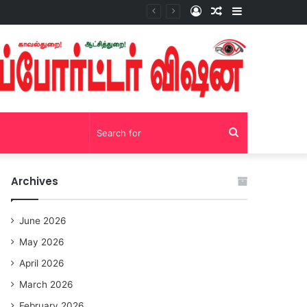
Log
Random
Sidebar
சோழவந்தான் 24 மணி நேரம் மது பாட்டில் விற்பனை! டாஸ்மாக் கடையை அகற்றக்கோரி பெண்கள் முற்றுகை போராட்டம்!https://youtu.be/y9p916tqOMs?si=p7N7Qbivb3WsTj2W
In
Article
Search
for
Archives
June 2026
May 2026
April 2026
March 2026
February 2026