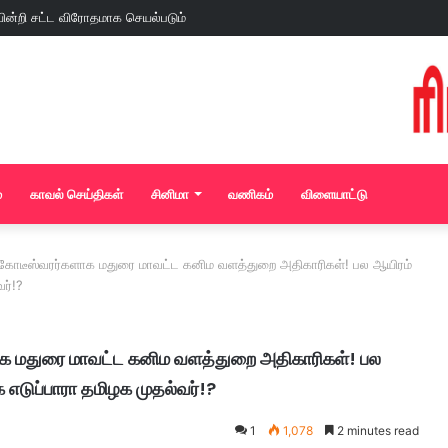
்
காவல் செய்திகள்
சினிமா
வணிகம்
விளையாட்டு
டீஸ்வரர்களாக மதுரை மாவட்ட கனிம வளத்துறை அதிகாரிகள்! பல ஆயிரம்
ர்!?
 மதுரை மாவட்ட கனிம வளத்துறை அதிகாரிகள்! பல
 எடுப்பாரா தமிழக முதல்வர்!?
1
1,078
2 minutes read