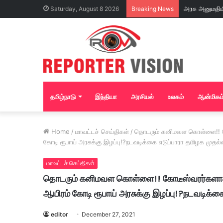
Saturday, August 8 2026
Breaking News
தமிழ்நாடு
இந்தியா
அரசியல்
உலகம்
ஆன்மிகம
Home
/
மாவட்டச் செய்திகள்
/
தொடரும் கனிமவள கொள்ளை!! கோ
கோடி ரூபாய் அரசுக்கு இழப்பு!?நடவடிக்கை எடுப்பாரா தமிழக முதல்வ
மாவட்டச் செய்திகள்
தொடரும் கனிமவள கொள்ளை!! கோடீஸ்வரர்களாக
ஆயிரம் கோடி ரூபாய் அரசுக்கு இழப்பு!?நடவடிக்கை
editor
December 27, 2021