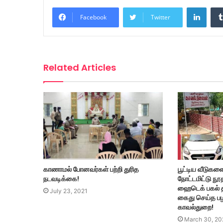
Linke
Facebook
Twitter
Related Articles
காணாமல் போனவர்கள் பற்றி துரித
பூட்டிய வீடுகள
நடவடிக்கை!
நோட்டமிட்டு நூ
ஹைடெக் பகல் த
July 23, 2021
கைது செய்த ப
காவல்துறை!
March 30, 20