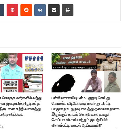
dIn
Tumblr
Pinterest
Reddit
VKontakte
Share via Email
Print
ை சொகுசு கார்களில் வந்து
பள்ளி மாணவியுடன் உடலுறவு செய்து
தன முறையில் திருடிவந்த
கொண்ட வீடியோவை வைத்து மிரட்டி
ிருடனை சுற்றி வளைத்து
பலமுறை உடலுறவு வைத்து தலைமறைவாக
ழனி தனிப்படை
இருக்கும் காமக் கொடூரனை கைது
செய்யாமல் காப்பாற்றும் முயற்சியில்
விளாம்பட்டி காவல் ஆய்வாளர்!?
24