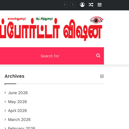
Log
Random
Sidebar
சோழவந்தான் 24 மணி நேரம் மது பாட்டில் விற்பனை! டாஸ்மாக் கடையை அகற்றக்கோரி பெண்கள் முற்றுகை போராட்டம்!https://youtu.be/y9p916tqOMs?si=p7N7Qbivb3WsTj2W
In
Article
Search
for
Archives
June 2026
May 2026
April 2026
March 2026
February 2026