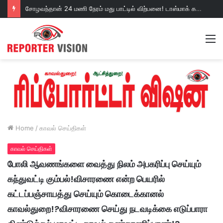
சோழவந்தான் 24 மணி நேரம் மது பாட்டில் விற்பனை! டாஸ்மாக் கடையை அகற்றக்கோரி பெண்கள் முற்றுகை போராட்டம்!https://youtu.be/y9p916tqOMs?si=p7N7Qbivb3WsTj2W
M
Home
/
காவல் செய்திகள்
காவல் செய்திகள்
போலி ஆவணங்களை வைத்து நிலம் அபகரிப்பு செய்யும்
கந்துவட்டி கும்பல்!விசாரணை என்ற பெயரில்
கட்டப்பஞ்சாயத்து செய்யும் கொடைக்கானல்
காவல்துறை!?விசாரணை செய்து நடவடிக்கை எடுப்பாரா