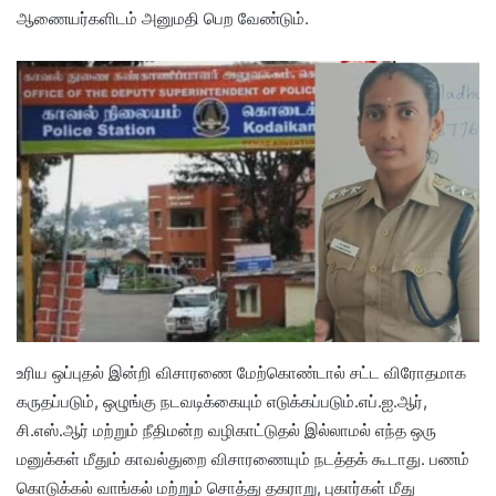
ஆணையர்களிடம் அனுமதி பெற வேண்டும்.
உரிய ஒப்புதல் இன்றி விசாரணை மேற்கொண்டால் சட்ட விரோதமாக
கருதப்படும், ஒழுங்கு நடவடிக்கையும் எடுக்கப்படும்.எப்.ஐ.ஆர்,
சி.எஸ்.ஆர் மற்றும் நீதிமன்ற வழிகாட்டுதல் இல்லாமல் எந்த ஒரு
மனுக்கள் மீதும் காவல்துறை விசாரணையும் நடத்தக் கூடாது. பணம்
கொடுக்கல் வாங்கல் மற்றும் சொத்து தகராறு, புகார்கள் மீது