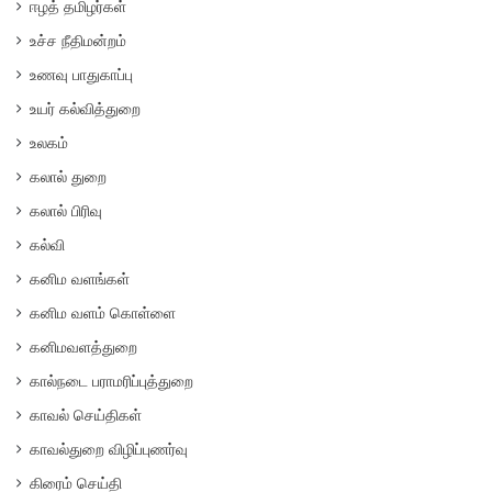
ஈழத் தமிழர்கள்
உச்ச நீதிமன்றம்
உணவு பாதுகாப்பு
உயர் கல்வித்துறை
உலகம்
கலால் துறை
கலால் பிரிவு
கல்வி
கனிம வளங்கள்
கனிம வளம் கொள்ளை
கனிமவளத்துறை
கால்நடை பராமரிப்புத்துறை
காவல் செய்திகள்
காவல்துறை விழிப்புணர்வு
கிரைம் செய்தி