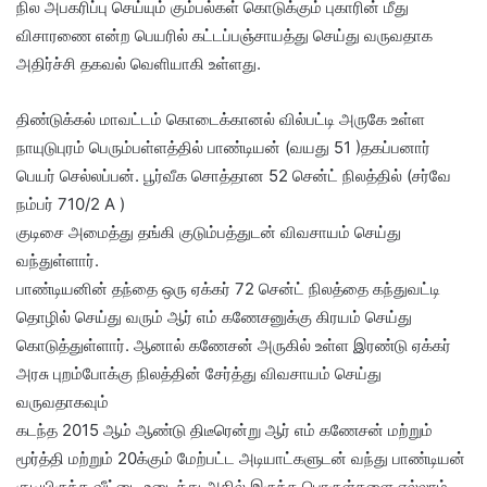
நில அபகரிப்பு செய்யும் கும்பல்கள் கொடுக்கும் புகாரின் மீது
விசாரணை என்ற பெயரில் கட்டப்பஞ்சாயத்து செய்து வருவதாக
அதிர்ச்சி தகவல் வெளியாகி உள்ளது.
திண்டுக்கல் மாவட்டம் கொடைக்கானல் வில்பட்டி அருகே உள்ள
நாயுடுபுரம் பெரும்பள்ளத்தில் பாண்டியன் (வயது 51 )தகப்பனார்
பெயர் செல்லப்பன். பூர்வீக சொத்தான 52 சென்ட் நிலத்தில் (சர்வே
நம்பர் 710/2 A )
குடிசை அமைத்து தங்கி குடும்பத்துடன் விவசாயம் செய்து
வந்துள்ளார்.
பாண்டியனின் தந்தை ஒரு ஏக்கர் 72 சென்ட் நிலத்தை கந்துவட்டி
தொழில் செய்து வரும் ஆர் எம் கணேசனுக்கு கிரயம் செய்து
கொடுத்துள்ளார். ஆனால் கணேசன் அருகில் உள்ள இரண்டு ஏக்கர்
அரசு புறம்போக்கு நிலத்தின் சேர்த்து விவசாயம் செய்து
வருவதாகவும்
கடந்த 2015 ஆம் ஆண்டு திடீரென்று ஆர் எம் கணேசன் மற்றும்
மூர்த்தி மற்றும் 20க்கும் மேற்பட்ட அடியாட்களுடன் வந்து பாண்டியன்
குடியிருந்த வீட்டை உடைத்து அதில் இருந்த பொருள்களை எல்லாம்