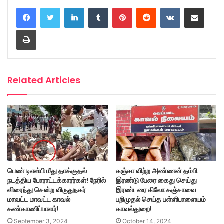
LinkedIn
Tumblr
Pinterest
Reddit
VKontakte
Share via Email
Print
Related Articles
பெண் டிஎஸ்பி மீது தாக்குதல்
கஞ்சா விற்ற அண்ணன் தம்பி
நடத்திய போராட்டக்காரர்கள்! நேரில்
இரண்டு பேரை கைது செய்து
விரைந்து சென்ற விருதுநகர்
இரண்டரை கிலோ கஞ்சாவை
மாவட்ட மாவட்ட காவல்
பறிமுதல் செய்த பள்ளிபாளையம்
கண்காணிப்பாளர்!
காவல்துறை!
September 3, 2024
October 14, 2024