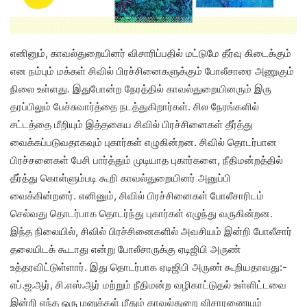
எனினும், காவல்துறையினர் விசாரிப்பதில் மட்டுமே தீர்வு கிடைக்கும்
என நம்பும் மக்கள் சிவில் பிரச்சினைகளுக்கும் போலீசாரை அணுகும்
நிலை உள்ளது. இதுபோன்ற நேரத்தில் காவல்துறையினரும் இரு
தரப்பிலும் பேச்சுவார்த்தை நடத்துகிறார்கள். சில நேரங்களில்
சட்டத்தை மீறியும் இத்தகைய சிவில் பிரச்சினைகள் தீர்த்து
வைக்கப்படுவதாகவும் புகார்கள் எழுகின்றன. சிவில் தொடர்பான
பிரச்சனைகள் பேசி பார்த்தும் முடியாத புகார்களை, நீதிமன்றத்தில்
தீர்த்து கொள்ளும்படி கூறி காவல்துறையினர் அனுப்பி
வைக்கின்றனர். எனினும், சிவில் பிரச்சினைகள் போலீசாரிடம்
செல்வது தொடர்பாக தொடர்ந்து புகார்கள் எழுந்து வருகின்றன.
இந்த நிலையில், சிவில் பிரச்சினைகளில் அவசியம் இன்றி போலீசார்
தலையிடக் கூடாது என்று போலீசாருக்கு ஏடிஜிபி அருண்
உத்தரவிட்டுள்ளார். இது தொடர்பாக ஏடிஜிபி அருண் கூறியதாவது:-
எப்.ஐ.ஆர், சி.எஸ்.ஆர் மற்றும் நீதிமன்ற வழிகாட்டுதல் உள்ளிட்டவை
இன்றி எந்த ஒரு மனுக்கள் மீதும் காவல்துறை விசாரணையும்