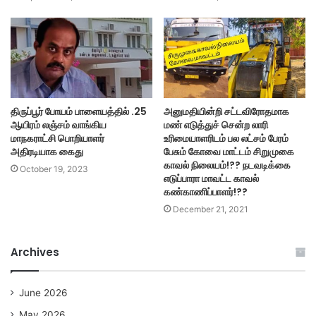
திருப்பூர் போயம் பாளையத்தில் .25
அனுமதியின்றி சட்டவிரோதமாக
ஆயிரம் லஞ்சம் வாங்கிய
மண் எடுத்துச் சென்ற லாரி
மாநகராட்சி பொறியாளர்
உரிமையாளரிடம் பல லட்சம் பேரம்
அதிரடியாக கைது
பேசும் கோவை மாட்டம் சிறுமுகை
காவல் நிலையம்!?? நடவடிக்கை
October 19, 2023
எடுப்பாரா மாவட்ட காவல்
கண்காணிப்பாளர்!??
December 21, 2021
Archives
June 2026
May 2026