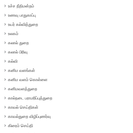
உச்ச நீதிமன்றம்
உணவு பாதுகாப்பு
உயர் கல்வித்துறை
உலகம்
கலால் துறை
கலால் பிரிவு
கல்வி
கனிம வளங்கள்
கனிம வளம் கொள்ளை
கனிமவளத்துறை
கால்நடை பராமரிப்புத்துறை
காவல் செய்திகள்
காவல்துறை விழிப்புணர்வு
கிரைம் செய்தி