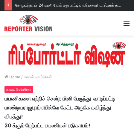
சோழவந்தான் 24 மணி நேரம் மது பாட்டில் விற்பனை! டாஸ்மாக் கடையை அகற்றக்கோரி பெண்கள் முற்றுகை போராட்டம்!https://youtu.be/y9p916tqOMs?si=p7N7Qbivb3WsTj2W
M
Home
/
காவல் செய்திகள்
காவல் செய்திகள்
பயணிகளை ஏற்றிச் சென்ற மினி பேருந்து வாடிப்பட்டி
பாண்டியராஜபுரம் ரயில்வே கேட்ட அருகே கவிழ்ந்து
விபத்து!
30 க்கும் மேற்பட்ட பயணிகள் படுகாயம்!