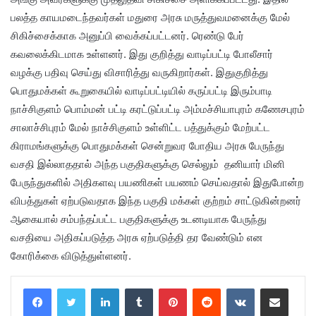
பலத்த காயமடைந்தவர்கள் மதுரை அரசு மருத்துவமனைக்கு மேல்
சிகிச்சைக்காக அனுப்பி வைக்கப்பட்டனர். ரெண்டு பேர்
கவலைக்கிடமாக உள்ளனர். இது குறித்து வாடிப்பட்டி போலீசார்
வழக்கு பதிவு செய்து விசாரித்து வருகிறார்கள். இதுகுறித்து
பொதுமக்கள் கூறுகையில் வாடிப்பட்டியில் கருப்பட்டி இரும்பாடி
நாச்சிகுளம் பொம்மன் பட்டி கரட்டுப்பட்டி அம்மச்சியாபுரம் கணேசபுரம்
சாலாச்சிபுரம் மேல் நாச்சிகுளம் உள்ளிட்ட பத்துக்கும் மேற்பட்ட
கிராமங்களுக்கு பொதுமக்கள் சென்றுவர போதிய அரசு பேருந்து
வசதி இல்லாததால் அந்த பகுதிகளுக்கு செல்லும் தனியார் மினி
பேருந்துகளில் அதிகளவு பயணிகள் பயணம் செய்வதால் இதுபோன்ற
விபத்துகள் ஏற்படுவதாக இந்த பகுதி மக்கள் குற்றம் சாட்டுகின்றனர்
ஆகையால் சம்பந்தப்பட்ட பகுதிகளுக்கு உடனடியாக பேருந்து
வசதியை அதிகப்படுத்த அரசு ஏற்படுத்தி தர வேண்டும் என
கோரிக்கை விடுத்துள்ளனர்.
LinkedIn
Tumblr
Pinterest
Reddit
VKontakte
Share via Email