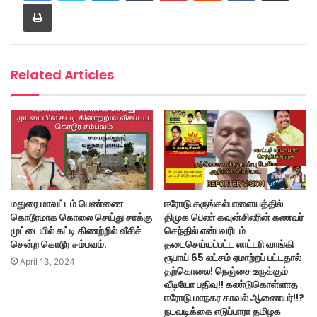
Print
Related Articles
மதுரை மாவட்டம் பெண்ணை
ஈரோடு கருங்கல்பாளையத்தில்
கொடூரமாக கொலை செய்து சாக்கு
திமுக பெண் கவுன்சிலரின் கணவர்
முட்டையில் கட்டி கிணற்றில் வீசிச்
செந்தில் என்பவரிடம்
சென்ற கொடூர சம்பவம்.
தடைசெய்யப்பட்ட லாட்டரி வாங்கி
ரூபாய் 65 லட்சம் ஏமாற்றப் பட்டதால்
April 13, 2024
தற்கொலை! நெஞ்சை உருக்கும்
வீடியோ பதிவு!! கண்டுகொள்ளாத
ஈரோடு மாநகர காவல் ஆணையர்!!?
நடவடிக்கை எடுப்பாரா தமிழக