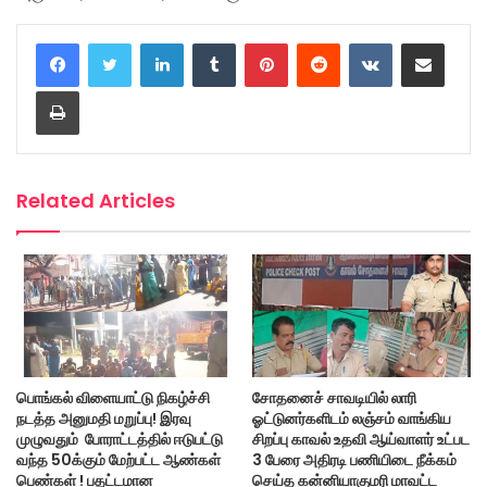
LinkedIn
Tumblr
Pinterest
Reddit
VKontakte
Share via Email
Print
Related Articles
பொங்கல் விளையாட்டு நிகழ்ச்சி
சோதனைச் சாவடியில் லாரி
நடத்த அனுமதி மறுப்பு! இரவு
ஓட்டுனர்களிடம் லஞ்சம் வாங்கிய
முழுவதும் போராட்டத்தில் ஈடுபட்டு
சிறப்பு காவல் உதவி ஆய்வாளர் உட்பட
வந்த 50க்கும் மேற்பட்ட ஆண்கள்
3 பேரை அதிரடி பணியிடை நீக்கம்
பெண்கள் ! பதட்டமான
செய்த கன்னியாகுமரி மாவட்ட