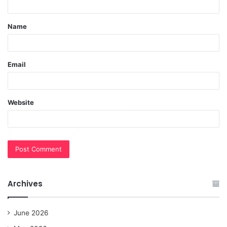
t
Name
*
Email
Website
Archives
June 2026