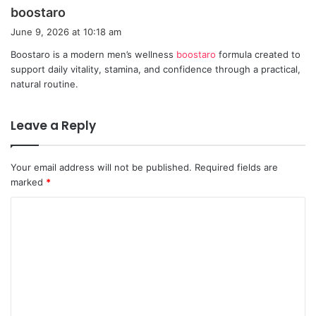
s
boostaro
a
June 9, 2026 at 10:18 am
y
Boostaro is a modern men’s wellness
boostaro
formula created to
s
support daily vitality, stamina, and confidence through a practical,
:
natural routine.
Leave a Reply
Your email address will not be published.
Required fields are
marked
*
C
o
m
m
e
n