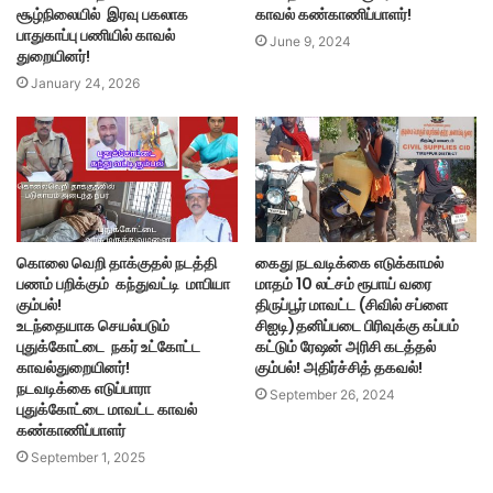
சூழ்நிலையில் இரவு பகலாக
காவல் கண்காணிப்பாளர்!
பாதுகாப்பு பணியில் காவல்
June 9, 2024
துறையினர்!
January 24, 2026
கொலை வெறி தாக்குதல் நடத்தி
கைது நடவடிக்கை எடுக்காமல்
பணம் பறிக்கும் கந்துவட்டி மாபியா
மாதம் 10 லட்சம் ரூபாய் வரை
கும்பல்!
திருப்பூர் மாவட்ட (சிவில் சப்ளை
உடந்தையாக செயல்படும்
சிஐடி)தனிப்படை பிரிவுக்கு கப்பம்
புதுக்கோட்டை நகர் உட்கோட்ட
கட்டும் ரேஷன் அரிசி கடத்தல்
காவல்துறையினர்!
கும்பல்! அதிர்ச்சித் தகவல்!
நடவடிக்கை எடுப்பாரா
September 26, 2024
புதுக்கோட்டை மாவட்ட காவல்
கண்காணிப்பாளர்
September 1, 2025