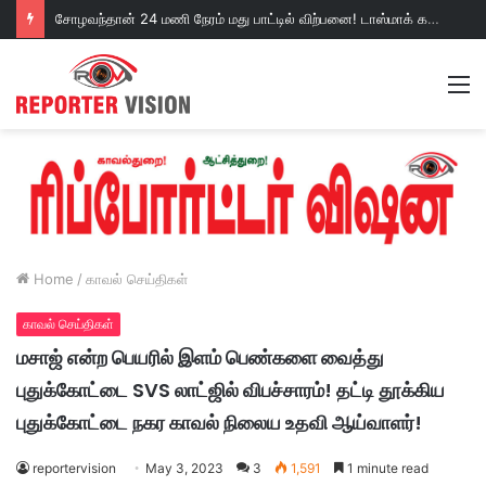
சோழவந்தான் 24 மணி நேரம் மது பாட்டில் விற்பனை! டாஸ்மாக் கடையை அகற்றக்கோரி பெண்கள் முற்றுகை போராட்டம்!https://youtu.be/y9p916tqOMs?si=p7N7Qbivb3WsTj2W
M
Home
/
காவல் செய்திகள்
காவல் செய்திகள்
மசாஜ் என்ற பெயரில் இளம் பெண்களை வைத்து
புதுக்கோட்டை SVS லாட்ஜில் விபச்சாரம்! தட்டி தூக்கிய
புதுக்கோட்டை நகர காவல் நிலைய உதவி ஆய்வாளர்!
reportervision
May 3, 2023
3
1,591
1 minute read