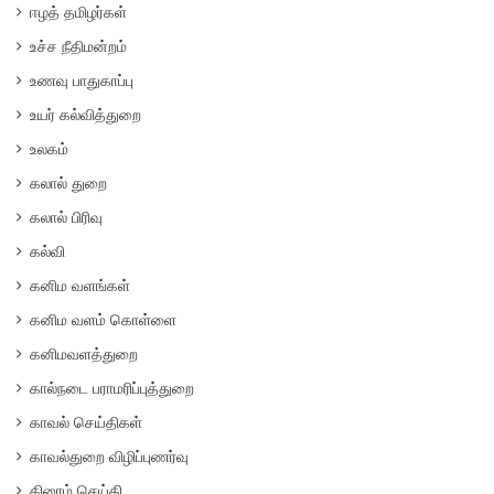
ஈழத் தமிழர்கள்
உச்ச நீதிமன்றம்
உணவு பாதுகாப்பு
உயர் கல்வித்துறை
உலகம்
கலால் துறை
கலால் பிரிவு
கல்வி
கனிம வளங்கள்
கனிம வளம் கொள்ளை
கனிமவளத்துறை
கால்நடை பராமரிப்புத்துறை
காவல் செய்திகள்
காவல்துறை விழிப்புணர்வு
கிரைம் செய்தி