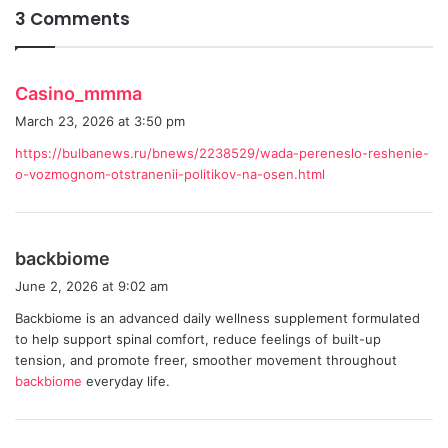
3 Comments
s
Casino_mmma
a
March 23, 2026 at 3:50 pm
y
https://bulbanews.ru/bnews/2238529/wada-pereneslo-reshenie-
s
o-vozmognom-otstranenii-politikov-na-osen.html
:
s
backbiome
a
June 2, 2026 at 9:02 am
y
Backbiome is an advanced daily wellness supplement formulated
s
to help support spinal comfort, reduce feelings of built-up
:
tension, and promote freer, smoother movement throughout
backbiome
everyday life.