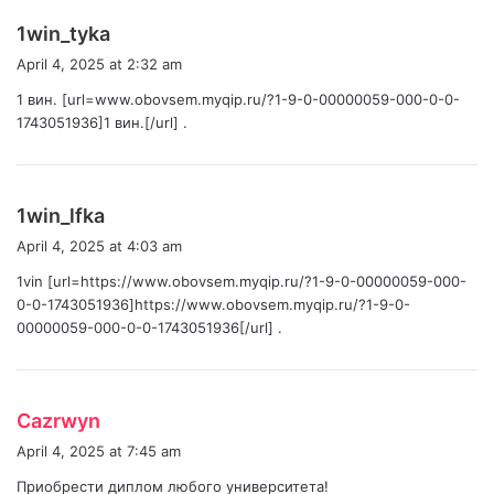
s
1win_tyka
a
April 4, 2025 at 2:32 am
y
1 вин. [url=www.obovsem.myqip.ru/?1-9-0-00000059-000-0-0-
s
1743051936]1 вин.[/url] .
:
s
1win_lfka
a
April 4, 2025 at 4:03 am
y
1vin [url=https://www.obovsem.myqip.ru/?1-9-0-00000059-000-
s
0-0-1743051936]https://www.obovsem.myqip.ru/?1-9-0-
:
00000059-000-0-0-1743051936[/url] .
s
Cazrwyn
a
April 4, 2025 at 7:45 am
y
Приобрести диплом любого университета!
s