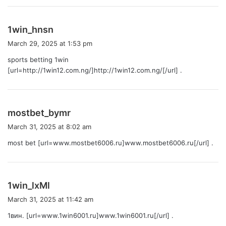
:
s
1win_hnsn
a
March 29, 2025 at 1:53 pm
y
sports betting 1win
s
[url=http://1win12.com.ng/]http://1win12.com.ng/[/url] .
:
s
mostbet_bymr
a
March 31, 2025 at 8:02 am
y
most bet [url=www.mostbet6006.ru]www.mostbet6006.ru[/url] .
s
:
s
1win_lxMl
a
March 31, 2025 at 11:42 am
y
1вин. [url=www.1win6001.ru]www.1win6001.ru[/url] .
s