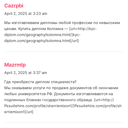
s
Cazrpbi
a
April 2, 2025 at 3:23 am
y
Мы изготавливаем дипломы любой профессии по невысоким
s
ценам. Купить диплом Коломна — [url=http://kyc-
:
diplom.com/geography/kolomna.html/]kyc-
diplom.com/geography/kolomna.html[/url]
s
Mazrmlp
a
April 2, 2025 at 3:37 am
y
Где приобрести диплом специалиста?
s
Мы оказываем услуги по продаже документов об окончании
:
любых университетов РФ. Документы изготавливаются на
подлинных бланках государственного образца. [url=http://
Рєsuitehire.com/profile/sherriemixon1/]Рєsuitehire.com/profile/sh
erriemixon1[/url]