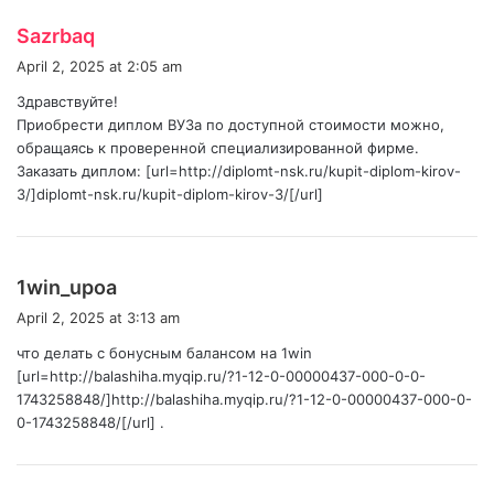
s
Sazrbaq
a
April 2, 2025 at 2:05 am
y
Здравствуйте!
s
Приобрести диплом ВУЗа по доступной стоимости можно,
:
обращаясь к проверенной специализированной фирме.
Заказать диплом: [url=http://diplomt-nsk.ru/kupit-diplom-kirov-
3/]diplomt-nsk.ru/kupit-diplom-kirov-3/[/url]
s
1win_upoa
a
April 2, 2025 at 3:13 am
y
что делать с бонусным балансом на 1win
s
[url=http://balashiha.myqip.ru/?1-12-0-00000437-000-0-0-
:
1743258848/]http://balashiha.myqip.ru/?1-12-0-00000437-000-0-
0-1743258848/[/url] .