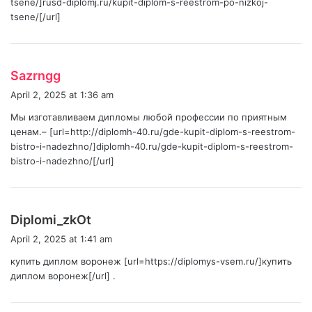
tsene/]rusd-diplomj.ru/kupit-diplom-s-reestrom-po-nizkoj-
tsene/[/url]
s
Sazrngg
a
April 2, 2025 at 1:36 am
y
Мы изготавливаем дипломы любой профессии по приятным
s
ценам.– [url=http://diplomh-40.ru/gde-kupit-diplom-s-reestrom-
:
bistro-i-nadezhno/]diplomh-40.ru/gde-kupit-diplom-s-reestrom-
bistro-i-nadezhno/[/url]
s
Diplomi_zkOt
a
April 2, 2025 at 1:41 am
y
купить диплом воронеж [url=https://diplomys-vsem.ru/]купить
s
диплом воронеж[/url] .
: