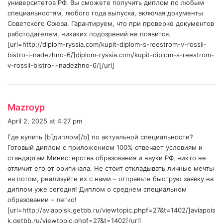
университетов РФ. Вы сможете получить диплом по любым
специальностям, любого года выпуска, включая документы
Советского Союза. Гарантируем, что при проверке документов
работодателем, никаких подозрений не появится.
[url=http://diplom-ryssia.com/kupit-diplom-s-reestrom-v-rossii-
bistro-i-nadezhno-6/]diplom-ryssia.com/kupit-diplom-s-reestrom-
v-rossii-bistro-i-nadezhno-6/[/url]
s
Mazroyp
a
April 2, 2025 at 4:27 pm
y
Где купить [b]диплом[/b] по актуальной специальности?
s
Готовый диплом с приложением 100% отвечает условиям и
:
стандартам Министерства образования и науки РФ, никто не
отличит его от оригинала. Не стоит откладывать личные мечты
на потом, реализуйте их с нами – отправьте быструю заявку на
диплом уже сегодня! Диплом о среднем специальном
образовании – легко!
[url=http://aviapoisk.getbb.ru/viewtopic.phpf=27&t=1402/]aviapois
k.getbb.ru/viewtopic.phpf=27&t=1402[/url]