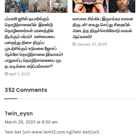
பப்பாளி ஜூஸ் தயாரிக்கும்
வசமாக சிக்கிய இருசக்கர வாகன
தொழிற்சாலையில் இரண்டு
திருடன்! கைது செய்து சிறையில்
தொழிலாளர்கள் மரணத்தில்
அடைத்த திருச்செங்கோடு காவல்
நீடிக்கும் மர்மம்! உண்மையை
ஆய்வாளர்!
மறைத்து திசை திருப்ப
January 31, 2025
முயற்சிக்கும் உடுமலை ஜோசப்
ஆக்ரோ தொழிற்சாலை நிர்வாகம்!
பாதுகாப்பு தொழிற்சாலையை மூட
நடவடிக்கை எடுப்பார்களா!?
April 1, 2025
352 Comments
s
1win_eysn
a
March 29, 2025 at 8:50 am
y
1win bet [url=www.1win12.com.ng]1win bet[/url] .
s