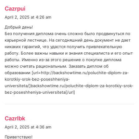
s
Cazrpui
a
April 2, 2025 at 4:26 am
y
Добрый день!
s
Без получения диплома очень сложно было продвинуться по
:
карьерной лестнице. На сегодняшний день документ не дает
никаких гарантий, что удастся получить привлекательную
работу. Более важны навыки и знания специалиста и его опыт
работы. Именно из-за этого решение о покупке диплома
можно считать рациональным. Заказать диплом об
образовании [url=http://backshowtime.ru/poluchite-diplom-za-
korotkiy-srok-bez-poseshheniya-
universiteta/]backshowtime.ru/poluchite-diplom-za-korotkiy-srok-
bez-poseshheniya-universiteta[/url]
s
Cazrlbk
a
April 2, 2025 at 4:36 am
y
Приветствую!
s