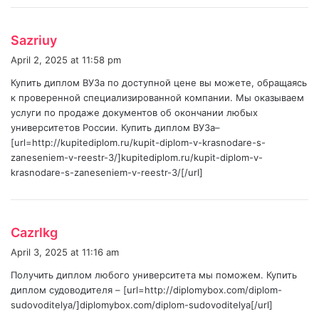
:
s
Sazriuy
a
April 2, 2025 at 11:58 pm
y
Купить диплом ВУЗа по доступной цене вы можете, обращаясь
s
к проверенной специализированной компании. Мы оказываем
:
услуги по продаже документов об окончании любых
университетов России. Купить диплом ВУЗа–
[url=http://kupitediplom.ru/kupit-diplom-v-krasnodare-s-
zaneseniem-v-reestr-3/]kupitediplom.ru/kupit-diplom-v-
krasnodare-s-zaneseniem-v-reestr-3/[/url]
s
Cazrlkg
a
April 3, 2025 at 11:16 am
y
Получить диплом любого университета мы поможем. Купить
s
диплом судоводителя – [url=http://diplomybox.com/diplom-
:
sudovoditelya/]diplomybox.com/diplom-sudovoditelya[/url]