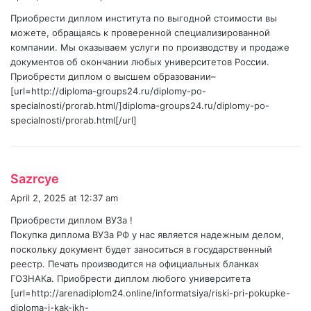
y
Приобрести диплом института по выгодной стоимости вы
s
можете, обращаясь к проверенной специализированной
:
компании. Мы оказываем услуги по производству и продаже
документов об окончании любых университетов России.
Приобрести диплом о высшем образовании–
[url=http://diploma-groups24.ru/diplomy-po-
specialnosti/prorab.html/]diploma-groups24.ru/diplomy-po-
specialnosti/prorab.html[/url]
s
Sazrcye
a
April 2, 2025 at 12:37 am
y
Приобрести диплом ВУЗа !
s
Покупка диплома ВУЗа РФ у нас является надежным делом,
:
поскольку документ будет заноситься в государственный
реестр. Печать производится на официальных бланках
ГОЗНАКа. Приобрести диплом любого университета
[url=http://arenadiplom24.online/informatsiya/riski-pri-pokupke-
diploma-i-kak-ikh-