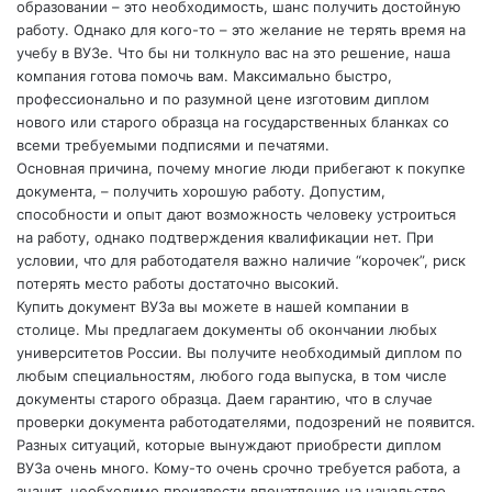
образовании – это необходимость, шанс получить достойную
работу. Однако для кого-то – это желание не терять время на
учебу в ВУЗе. Что бы ни толкнуло вас на это решение, наша
компания готова помочь вам. Максимально быстро,
профессионально и по разумной цене изготовим диплом
нового или старого образца на государственных бланках со
всеми требуемыми подписями и печатями.
Основная причина, почему многие люди прибегают к покупке
документа, – получить хорошую работу. Допустим,
способности и опыт дают возможность человеку устроиться
на работу, однако подтверждения квалификации нет. При
условии, что для работодателя важно наличие “корочек”, риск
потерять место работы достаточно высокий.
Купить документ ВУЗа вы можете в нашей компании в
столице. Мы предлагаем документы об окончании любых
университетов России. Вы получите необходимый диплом по
любым специальностям, любого года выпуска, в том числе
документы старого образца. Даем гарантию, что в случае
проверки документа работодателями, подозрений не появится.
Разных ситуаций, которые вынуждают приобрести диплом
ВУЗа очень много. Кому-то очень срочно требуется работа, а
значит, необходимо произвести впечатление на начальство