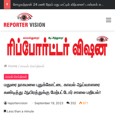
சோழவந்தான் 24 மணி நேரம் மது பாட்டில் விற்பனை! டாஸ்மாக் கடையை அகற்றக்கோரி பெண்கள் முற்றுகை போராட்டம்!https://youtu.be/y9p916tqOMs?si=p7N7Qbivb3WsTj2W
M
Home
/
காவல் செய்திகள்
காவல் செய்திகள்
மதுரை நாகமலை புதுக்கோட்டை காவல் ஆய்வாளரை
கண்டித்து ஆயிரத்துக்கு மேற்பட்டோர் சாலை மறியல்!
reportervision
September 19, 2023
352
871
Less than a minute