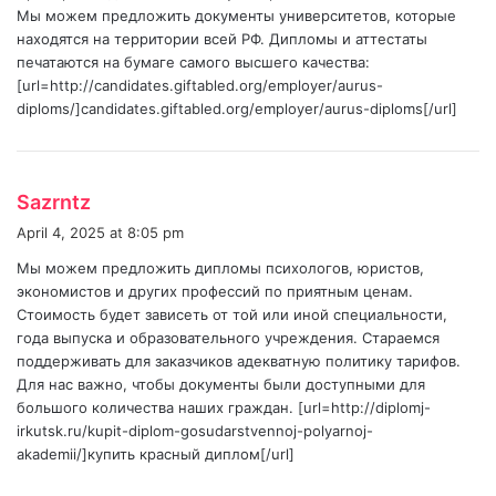
Мы можем предложить документы университетов, которые
:
находятся на территории всей РФ. Дипломы и аттестаты
печатаются на бумаге самого высшего качества:
[url=http://candidates.giftabled.org/employer/aurus-
diploms/]candidates.giftabled.org/employer/aurus-diploms[/url]
s
Sazrntz
a
April 4, 2025 at 8:05 pm
y
Мы можем предложить дипломы психологов, юристов,
s
экономистов и других профессий по приятным ценам.
:
Стоимость будет зависеть от той или иной специальности,
года выпуска и образовательного учреждения. Стараемся
поддерживать для заказчиков адекватную политику тарифов.
Для нас важно, чтобы документы были доступными для
большого количества наших граждан. [url=http://diplomj-
irkutsk.ru/kupit-diplom-gosudarstvennoj-polyarnoj-
akademii/]купить красный диплом[/url]