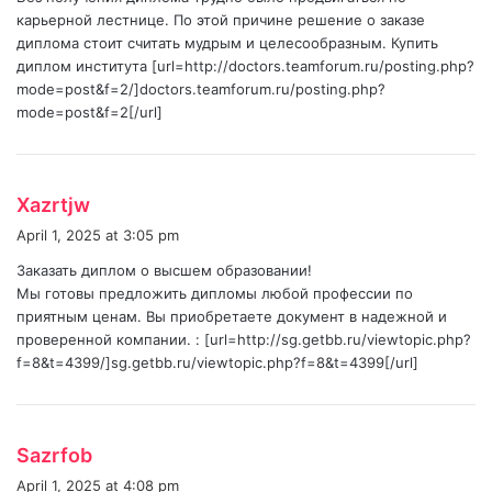
:
карьерной лестнице. По этой причине решение о заказе
диплома стоит считать мудрым и целесообразным. Купить
диплом института [url=http://doctors.teamforum.ru/posting.php?
mode=post&f=2/]doctors.teamforum.ru/posting.php?
mode=post&f=2[/url]
s
Xazrtjw
a
April 1, 2025 at 3:05 pm
y
Заказать диплом о высшем образовании!
s
Мы готовы предложить дипломы любой профессии по
:
приятным ценам. Вы приобретаете документ в надежной и
проверенной компании. : [url=http://sg.getbb.ru/viewtopic.php?
f=8&t=4399/]sg.getbb.ru/viewtopic.php?f=8&t=4399[/url]
s
Sazrfob
a
April 1, 2025 at 4:08 pm