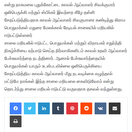
என்று நாகமலை புதுக்கோட்டை காவல் ஆய்வாளர் சிவக்குமார்
ஒலிபெருக்கி மற்றும் ஸ்பீக்கர் இவற்றை கீழே தள்ளி
சேதப்படுத்தியதாக காவல் ஆய்வாளர் சிவகுமாரை கண்டித்து கிராம
பொதுமக்கள் மதுரை மேலக்கால் ரேடியல் சாலையில் மறியலில்
ஈடுபட்டுள்ளனர்
சாலை மறியலில் ஈடுபட்ட பொதுமக்கள் மற்றும் விநாயகர் சதுர்த்தி
நிகழ்ச்சியை ஏற்பாடு செய்த நிர்வாகிகளிடம் காவல் உதவி ஆய்வாளர்
பேச்சுவார்த்தை நடத்தினார். ஆனால் பேச்சுவார்த்தையில்
பொதுமக்கள் யாரும் உடன்படவில்லை ஒளிபெருக்கியை
சேதப்படுத்திய காவல் ஆய்வாளர் மீது நடவடிக்கை எழுத்தால்
மட்டுமே நாங்கள் இந்த சாலை மறியலை கைவிடுவோம் என்று
தொடர்ந்து சாலை மறியல் ஈடுபட்டு வருவதாக தகவல் வந்துள்ளது.
LinkedIn
Tumblr
Pinterest
Reddit
VKontakte
Share via Email
Print