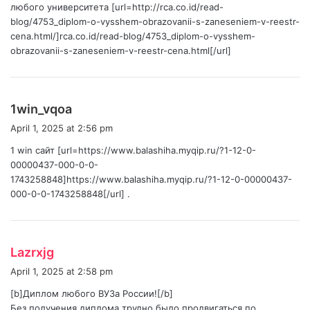
любого университета [url=http://rca.co.id/read-
blog/4753_diplom-o-vysshem-obrazovanii-s-zaneseniem-v-reestr-
cena.html/]rca.co.id/read-blog/4753_diplom-o-vysshem-
obrazovanii-s-zaneseniem-v-reestr-cena.html[/url]
s
1win_vqoa
a
April 1, 2025 at 2:56 pm
y
1 win сайт [url=https://www.balashiha.myqip.ru/?1-12-0-
s
00000437-000-0-0-
:
1743258848]https://www.balashiha.myqip.ru/?1-12-0-00000437-
000-0-0-1743258848[/url] .
s
Lazrxjg
a
April 1, 2025 at 2:58 pm
y
[b]Диплом любого ВУЗа России![/b]
s
Без получения диплома трудно было продвигаться по