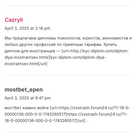
s
Cazryll
a
April 3, 2025 at 2:16 pm
y
Мы предлагаем дипломы психологов, юристов, экономистов и
s
любых других профессий по приятным тарифам. Купить
:
диплом для иностранцев — [url=http://kyc-diplom.com/diplom-
dlya-inostrantsev.html/]kyc-diplom.com/diplom-dlya-
inostrantsev.html[/url]
s
mostbet_epen
a
April 3, 2025 at 9:47 pm
y
мостбет казино войти [url=https://svstrazh.forum24.ru/?1-18-0-
s
00000136-000-0-0-1743260517]https://svstrazh.forum24.ru/?1-
:
18-0-00000136-000-0-0-1743260517[/url] .