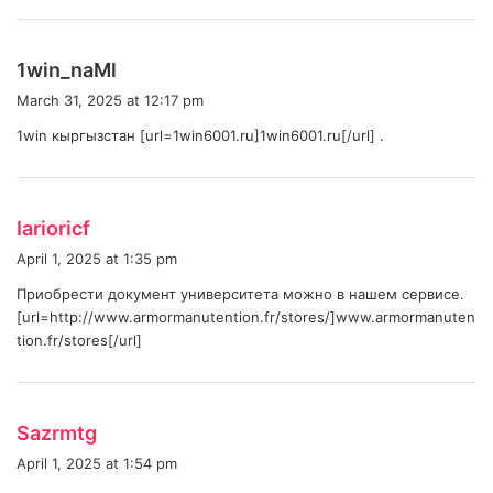
:
s
1win_naMl
a
March 31, 2025 at 12:17 pm
y
1win кыргызстан [url=1win6001.ru]1win6001.ru[/url] .
s
:
s
Iarioricf
a
April 1, 2025 at 1:35 pm
y
Приобрести документ университета можно в нашем сервисе.
s
[url=http://www.armormanutention.fr/stores/]www.armormanuten
:
tion.fr/stores[/url]
s
Sazrmtg
a
April 1, 2025 at 1:54 pm
y