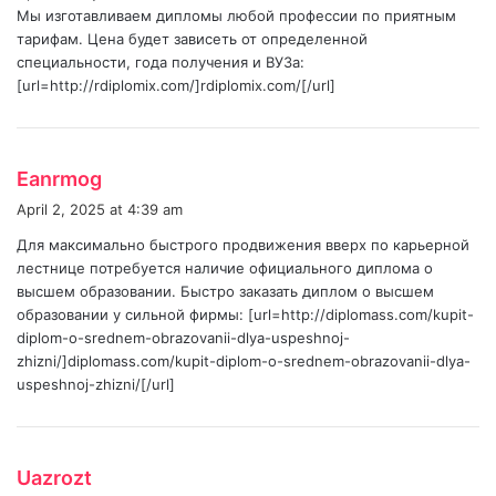
Мы изготавливаем дипломы любой профессии по приятным
:
тарифам. Цена будет зависеть от определенной
специальности, года получения и ВУЗа:
[url=http://rdiplomix.com/]rdiplomix.com/[/url]
s
Eanrmog
a
April 2, 2025 at 4:39 am
y
Для максимально быстрого продвижения вверх по карьерной
s
лестнице потребуется наличие официального диплома о
:
высшем образовании. Быстро заказать диплом о высшем
образовании у сильной фирмы: [url=http://diplomass.com/kupit-
diplom-o-srednem-obrazovanii-dlya-uspeshnoj-
zhizni/]diplomass.com/kupit-diplom-o-srednem-obrazovanii-dlya-
uspeshnoj-zhizni/[/url]
s
Uazrozt