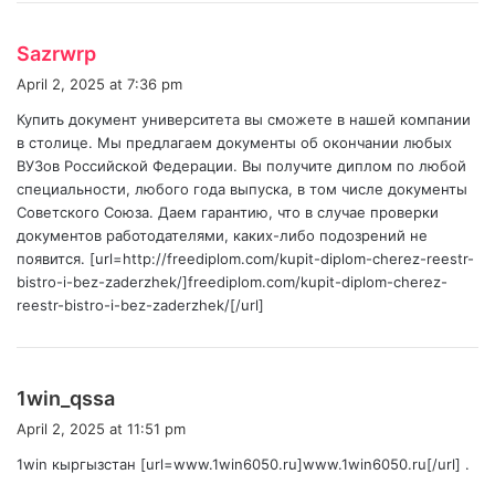
s
Sazrwrp
a
April 2, 2025 at 7:36 pm
y
Купить документ университета вы сможете в нашей компании
s
в столице. Мы предлагаем документы об окончании любых
:
ВУЗов Российской Федерации. Вы получите диплом по любой
специальности, любого года выпуска, в том числе документы
Советского Союза. Даем гарантию, что в случае проверки
документов работодателями, каких-либо подозрений не
появится. [url=http://freediplom.com/kupit-diplom-cherez-reestr-
bistro-i-bez-zaderzhek/]freediplom.com/kupit-diplom-cherez-
reestr-bistro-i-bez-zaderzhek/[/url]
s
1win_qssa
a
April 2, 2025 at 11:51 pm
y
1win кыргызстан [url=www.1win6050.ru]www.1win6050.ru[/url] .
s