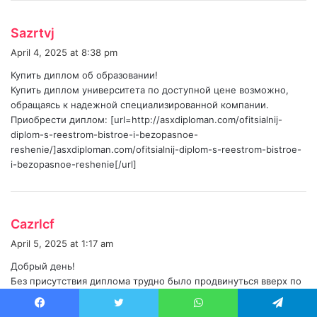
s
Sazrtvj
a
April 4, 2025 at 8:38 pm
y
Купить диплом об образовании!
s
Купить диплом университета по доступной цене возможно,
:
обращаясь к надежной специализированной компании.
Приобрести диплом: [url=http://asxdiploman.com/ofitsialnij-
diplom-s-reestrom-bistroe-i-bezopasnoe-
reshenie/]asxdiploman.com/ofitsialnij-diplom-s-reestrom-bistroe-
i-bezopasnoe-reshenie[/url]
s
Cazrlcf
a
April 5, 2025 at 1:17 am
y
Добрый день!
s
Без присутствия диплома трудно было продвинуться вверх по
:
карьерной лестнице. Сейчас этот документ не дает никаких
гарантий, что получится получить престижную работу.
Facebook
Twitter
WhatsApp
Telegram