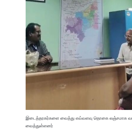
இடைத்தரகர்களை வைத்து எவ்வளவு தொகை லஞ்சமாக வாங்
வைத்துள்ளனர்