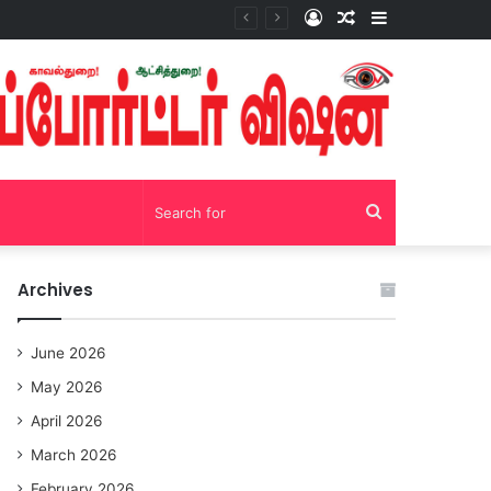
Log
Random
Sidebar
சோழவந்தான் 24 மணி நேரம் மது பாட்டில் விற்பனை! டாஸ்மாக் கடையை அகற்றக்கோரி பெண்கள் முற்றுகை போராட்டம்!https://youtu.be/y9p916tqOMs?si=p7N7Qbivb3WsTj2W
In
Article
Search
for
Archives
June 2026
May 2026
April 2026
March 2026
February 2026