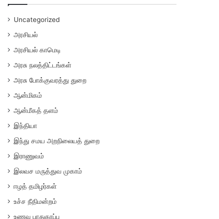
Uncategorized
அரசியல்
அரசியல் காமெடி
அரசு நலத்திட்டங்கள்
அரசு போக்குவரத்து துறை
ஆன்மிகம்
ஆன்மீகத் தளம்
இந்தியா
இந்து சமய அறநிலையத் துறை
இராணுவம்
இலவச மருத்துவ முகாம்
ஈழத் தமிழர்கள்
உச்ச நீதிமன்றம்
உணவு பாதுகாப்பு