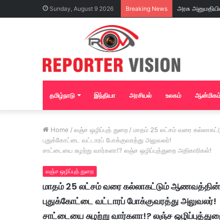
Sunday, August 9 2026
Breaking News
தமிழ்நாடு
இந்தியா
அரசியல்
உலகம்
ஆன்மிகம
Home
/
லஞ்ச ஒழிப்புத் துறை
/
மாதம் 25 லட்சம் வரை கல்லாகட
புதுக்கோட்டை வட்டாரப் போக்குவரத்து அலுவலர்!
சாட்டையை சுழற்று வார்களா!? லஞ்ச ஒழிப்புத்துறை அதிகாரிகள்!
லஞ்ச ஒழிப்புத் துறை
மாதம் 25 லட்சம் வரை கல்லாகட்டும் ஆணவத்தின்
புதுக்கோட்டை வட்டாரப் போக்குவரத்து அலுவலர்!
சாட்டையை சுழற்று வார்களா!? லஞ்ச ஒழிப்புத்து