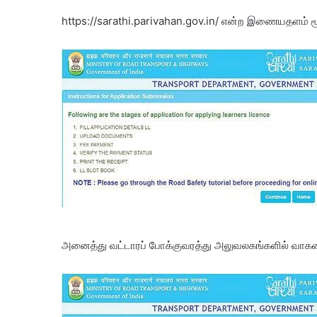
https://sarathi.parivahan.gov.in/ என்ற இணையதளம் மூ
அனைத்து வட்டாரப் போக்குவரத்து அலுவலகங்களில் வாகன ஓ