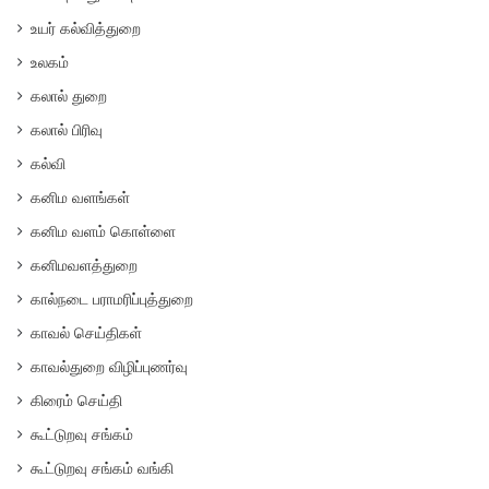
உயர் கல்வித்துறை
உலகம்
கலால் துறை
கலால் பிரிவு
கல்வி
கனிம வளங்கள்
கனிம வளம் கொள்ளை
கனிமவளத்துறை
கால்நடை பராமரிப்புத்துறை
காவல் செய்திகள்
காவல்துறை விழிப்புணர்வு
கிரைம் செய்தி
கூட்டுறவு சங்கம்
கூட்டுறவு சங்கம் வங்கி