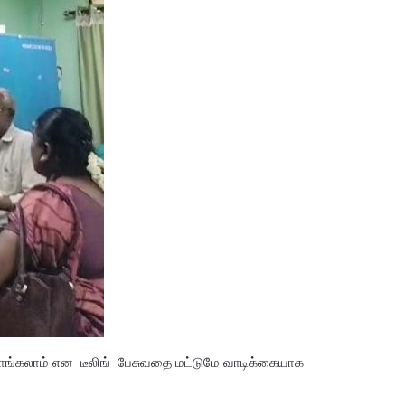
கலாம் என டீலிங் பேசுவதை மட்டுமே வாடிக்கையாக