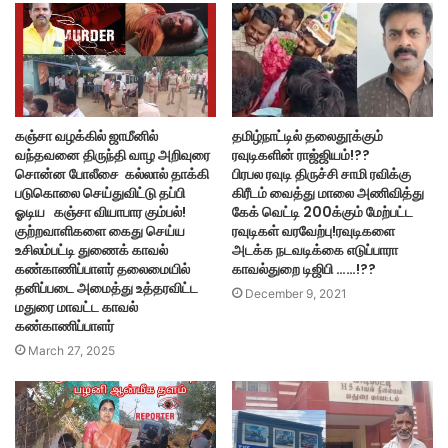
கஞ்சா வழக்கில் ஜாமீனில்
தமிழ்நாட்டில் தலைதூக்கும்
வந்தவனை திருந்தி வாழ அறிவுரை
ரவுடிகளின் ராஜ்ஜியம்!??
சொன்ன போலீசை கல்லால் தாக்கி
பிரபல ரவுடி திருச்சி சாமி ரவிக்கு
படுகொலை செய்துவிட்டு தப்பி
கிரீடம் வைத்து மாலை அணிவித்து
ஓடிய கஞ்சா வியாபார கும்பல்!
கேக் வெட்டி 200க்கும் மேற்பட்ட
குற்றவாளிகளை கைது செய்ய
ரவுடிகள் வரவேற்பு!ரவுடிகளை
உசிலம்பட்டி துணைக் காவல்
அடக்க நடவடிக்கை எடுப்பாரா
கண்காணிப்பாளர் தலைமையில்
காவல்துறை டிஜிபி ……!??
தனிப்படை அமைத்து உத்தரவிட்ட
December 9, 2021
மதுரை மாவட்ட காவல்
கண்காணிப்பாளர்
March 27, 2025