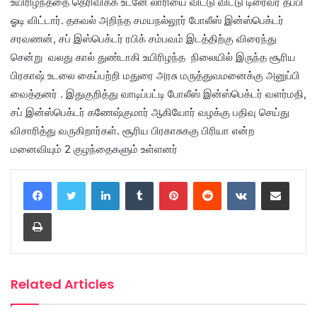
உயிரிழந்ததை தெரிவிக்க உடனே லாரியை விட்டு விட்டு டிரைவர் தப்பி
ஓடி விட்டார். தகவல் அறிந்த சமயநல்லூர் போலீஸ் இன்ஸ்பெக்டர்
சரவணன், சப் இஸ்பெக்டர் ரபிக் சம்பவம் இடத்திற்கு விரைந்து
சென்று வலது கால் துண்டாகி உயிரிழந்த நிலையில் இருந்த சூரிய
பிரகாஷ் உடலை கைப்பற்றி மதுரை அரசு மருத்துவமனைக்கு அனுப்பி
வைத்தனர் . இதுகுறித்து வாடிப்பட்டி போலீஸ் இன்ஸ்பெக்டர் வளர்மதி,
சப் இன்ஸ்பெக்டர் கணேஷ்குமார் ஆகியோர் வழக்கு பதிவு செய்து
விசாரித்து வருகிறார்கள். சூரிய பிரகாசுககு பிரியா என்ற
மனைவியும் 2 குழந்தைகளும் உள்ளனர்
LinkedIn
Tumblr
Pinterest
Reddit
VKontakte
Share via Email
Print
Related Articles