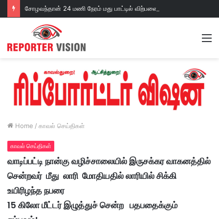
சோழவந்தான் 24 மணி நேரம் மது பாட்டில் விற்பனை! டாஸ்மாக் கடையை அகற்றக்கோரி பெண்கள் முற்றுகை போராட்டம்!https://youtu.be/y9p916tqOMs?si=p7N7Qbivb3WsTj2W
M
Home
/
காவல் செய்திகள்
காவல் செய்திகள்
வாடிப்பட்டி நான்கு வழிச்சாலையில் இருசக்கர வாகனத்தில்
சென்றவர் மீது லாரி மோதியதில் லாரியில் சிக்கி
உயிரிழந்த நபரை
15 கிலோ மீட்டர் இழுத்துச் சென்ற பதபதைக்கும்