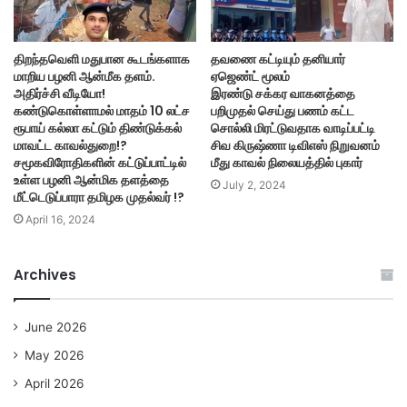
திறந்தவெளி மதுபான கூடங்களாக
தவணை கட்டியும் தனியார்
மாறிய பழனி ஆன்மீக தளம்.
ஏஜெண்ட் மூலம்
அதிர்ச்சி வீடியோ!
இரண்டு சக்கர வாகனத்தை
கண்டுகொள்ளாமல் மாதம் 10 லட்ச
பறிமுதல் செய்து பணம் கட்ட
ரூபாய் கல்லா கட்டும் திண்டுக்கல்
சொல்லி மிரட்டுவதாக வாடிப்பட்டி
மாவட்ட காவல்துறை!?
சிவ கிருஷ்ணா டிவிஎஸ் நிறுவனம்
சமூகவிரோதிகளின் கட்டுப்பாட்டில்
மீது காவல் நிலையத்தில் புகார்
உள்ள பழனி ஆன்மிக தளத்தை
July 2, 2024
மீட்டெடுப்பாரா தமிழக முதல்வர் !?
April 16, 2024
Archives
June 2026
May 2026
April 2026