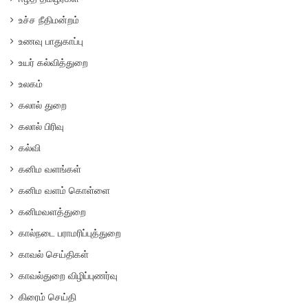
உச்ச நீதிமன்றம்
உணவு பாதுகாப்பு
உயர் கல்வித்துறை
உலகம்
கலால் துறை
கலால் பிரிவு
கல்வி
கனிம வளங்கள்
கனிம வளம் கொள்ளை
கனிமவளத்துறை
கால்நடை பராமரிப்புத்துறை
காவல் செய்திகள்
காவல்துறை விழிப்புணர்வு
கிரைம் செய்தி