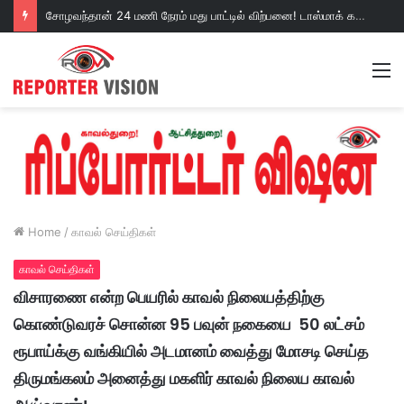
சோழவந்தான் 24 மணி நேரம் மது பாட்டில் விற்பனை! டாஸ்மாக் கடையை அகற்றக்கோரி பெண்கள் முற்றுகை போராட்டம்!https://youtu.be/y9p916tqOMs?si=p7N7Qbivb3WsTj2W
M
Home
/
காவல் செய்திகள்
காவல் செய்திகள்
விசாரணை என்ற பெயரில் காவல் நிலையத்திற்கு
கொண்டுவரச் சொன்ன 95 பவுன் நகையை 50 லட்சம்
ரூபாய்க்கு வங்கியில் அடமானம் வைத்து மோசடி செய்த
திருமங்கலம் அனைத்து மகளிர் காவல் நிலைய காவல்