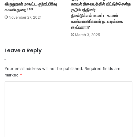
விருதுநகர் மாவட்ட குற்றப்பிரிவு
காவல் நிலையத்தில் விட்டுச்சென்ற
காவல் துறை !??
குடும்பத்தினர்!
திண்டுக்கல் மாவட்ட காவல்
November 27, 2021
கண்காணிப்பாளர் நடவடிக்கை
எடுப்பாரா!?
March 3, 2025
Leave a Reply
Your email address will not be published.
Required fields are
marked
*
C
o
m
m
e
n