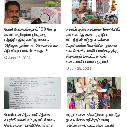
போலி ஆவணம் மூலம் 100 கோடி
தொடர் குற்ற செயல்களில் ஈடுபடும்
ரூபாய் மதிப்புள்ள நிலத்தை
நபர்கள் மீது குண்டர் தடுப்பு
பத்திரப்பதிவு செய்து மோசடி!
சட்டத்தின் கீழ் நடவடிக்கை
அதிமுக முன்னாள் அமைச்சர் எம்
மேற்கொள்ள வேண்டும். துணை
ஆர் விஜயபாஸ்கர் கைதா!?
காவல் கண்காணிப்பாளர்களுக்கு
திருவாரூர் மாவட்ட காவல்
June 15, 2024
கண்காணிப்பாளர் உத்தரவு!
July 25, 2024
போலியான அரசு பணி ஆணை
வரதட்சணை கொடுமை புகார் மீது
வழங்கி பல லட்சம் ரூபாய் மோசடி
நடவடிக்கை எடுக்கும் வரை
செய்தவரை கண்டுகொள்ளாத
குழந்தையை வடமதுரை மகளிர்