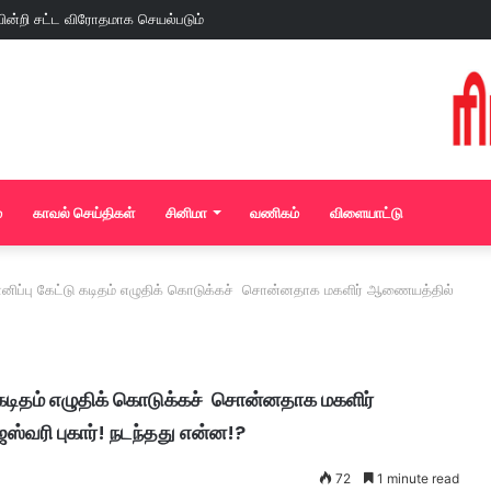
ின்றி சட்ட விரோதமாக செயல்படும்
ன கூடம் !
 கல்லாக கட்டும் வாடிப்பட்டி காவல்துறை..! நடவடிக்கை எடுப்பாரா மதுரை மாவட்ட ஆட்சிய
்
காவல் செய்திகள்
சினிமா
வணிகம்
விளையாட்டு
மன்னிப்பு கேட்டு கடிதம் எழுதிக் கொடுக்கச் சொன்னதாக மகளிர் ஆணையத்தில்
டு கடிதம் எழுதிக் கொடுக்கச் சொன்னதாக மகளிர்
்வரி புகார்! நடந்தது என்ன!?
72
1 minute read