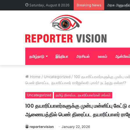
அரசு அனுமதிய
Saturday, August 8 2026
Breaking News
தனியார் மதுபா
கண்டுகொள்ளாமல்
தமிழ்நாடு
இந்தியா
அரசியல்
உலகம்
ஆன்மிகம
Home
/
Uncategorized
/
100 தயாரிப்பாளர்களுக்கு முன்பு 
பெண் திரைப்பட தயாரிப்பாளர் ராஜேஸ்வரி புகார்! நடந்தது என்ன!?
Uncategorized
தமிழ் திரைப்பட தயாரிப்பாளர்கள் சங்கம்
100 தயாரிப்பாளர்களுக்கு முன்பு மன்னிப்பு கேட்
ஆணையத்தில் பெண் திரைப்பட தயாரிப்பாளர் ராஜேஸ
reportervision
January 22, 2026