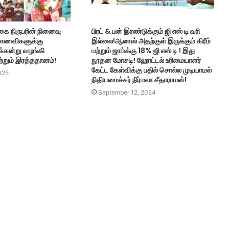
கை நிருபரின் நினைவு
பிரட் & பன் இரண்டுக்கும் ஜி எஸ் டி வரி
மாணவிகளுக்கு
இல்லை!ஆனால் அதற்குள் இருக்கும் கிரீம்
ரக்கன்று வழங்கி
மற்றும் ஜாம்க்கு 18% ஜி எஸ் டி ! இது
றும் இரத்ததானம்!
நூதன மோசடி! ஹோட்டல் உரிமையாளர்
கேட்ட கேள்விக்கு பதில் சொல்ல முடியாமல்
025
நிதியமைச்சர் நிர்மலா சீதாராமன்!
September 12, 2024