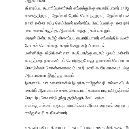
அதன் பின்பு
திரைப்பட தயாரிப்பாளர்கள் சங்கத்துக்கு தயாரிப்பாளர் ர
சங்கத்திற்கு ராஜேஸ்வரி நேரில் சென்றதற்கு ராஜேஸ்வரி மன்
நான் என்ன தப்பு செய்தேன் மன்னிப்பு கேட்ப்பதற்கு என
மன உளைச்சலுக்கு ஆளாக்கி வந்தார்கள் என்றும்.
அதன் பின்பு தமிழ் திரைப்பட தயாரிப்பாளர் சங்கத்தில் ஆண்
கேட்கச் சொன்னதாகவும் வேறு வழியில்லாமல்
மன்னித்து விடுங்கள் என கூறியதற்கு கடிதம் மூலம் மன்னி
கடிதத்தை தலைவரிடம் கொடுத்தபோது தலைவர் செயலாளர
கொடுக்கச் சொன்னதாகவும் மாறி மாறி கூறியதாகவும் அது
அவமானமா இருந்ததாகவும்
இதனால் மன உளைச்சலில் இருந்த ராஜேஸ்வரி சும்மா விடக
மகளிர் ஆணையம் சங்க செயலாளர்களான ராதாகிருஷ்ணன், க
தொடர்பு கொண்டு இது குறித்துக் கேட்டதற்கு,
எனக்கு சம்மன் எதுவும் வரவில்லை அப்படி வந்தால் வந்தா
ராஜேஸ்வரி கூறியுள்ளார்.
எது எப்படியோ திரைப்படம் தயாரிப்பாளர் சங்க விதிகளை மீற