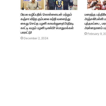
பிரபல வழிப்பறிக் கொள்ளையன் மற்றும்
மறைந்த பத்திரி
கஞ்சா விற்ற கும்பலை சுற்றி வளைத்து
அஞ்சலி!பள்ளி 
கைது செய்த பழனி காவல்துறை!அதிரடி
புத்தகப்பை , ம
காட்டி வரும் பழனி டிஎஸ்பி! பொதுமக்கள்
அன்னதானம் மற்
பாராட்டு!
February 9, 2
December 2, 2024