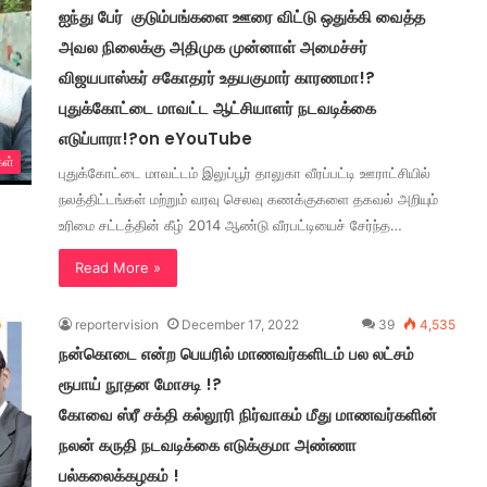
ஐந்து பேர் குடும்பங்களை ஊரை விட்டு ஒதுக்கி வைத்த
அவல நிலைக்கு அதிமுக முன்னாள் அமைச்சர்
விஜயபாஸ்கர் சகோதரர் உதயகுமார் காரணமா!?
புதுக்கோட்டை மாவட்ட ஆட்சியாளர் நடவடிக்கை
எடுப்பாரா!?on eYouTube
கள்
புதுக்கோட்டை மாவட்டம் இலுப்பூர் தாலுகா வீரப்பட்டி ஊராட்சியில்
நலத்திட்டங்கள் மற்றும் வரவு செலவு கணக்குகளை தகவல் அறியும்
உரிமை சட்டத்தின் கீழ் 2014 ஆண்டு வீரபட்டியைச் சேர்ந்த…
Read More »
reportervision
December 17, 2022
39
4,535
நன்கொடை என்ற பெயரில் மாணவர்களிடம் பல லட்சம்
ரூபாய் நூதன மோசடி !?
கோவை ஸ்ரீ சக்தி கல்லூரி நிர்வாகம் மீது மாணவர்களின்
நலன் கருதி நடவடிக்கை எடுக்குமா அண்ணா
பல்கலைக்கழகம் !