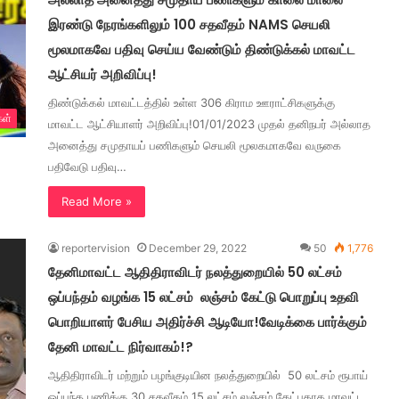
இரண்டு நேரங்களிலும் 100 சதவீதம் NAMS செயலி
மூலமாகவே பதிவு செய்ய வேண்டும் திண்டுக்கல் மாவட்ட
ஆட்சியர் அறிவிப்பு!
திண்டுக்கல் மாவட்டத்தில் உள்ள 306 கிராம ஊராட்சிகளுக்கு
கள்
மாவட்ட ஆட்சியாளர் அறிவிப்பு!01/01/2023 முதல் தனிநபர் அல்லாத
அனைத்து சமுதாயப் பணிகளும் செயலி மூலகமாகவே வருகை
பதிவேடு பதிவு…
Read More »
reportervision
December 29, 2022
50
1,776
தேனிமாவட்ட ஆதிதிராவிடர் நலத்துறையில் 50 லட்சம்
ஒப்பந்தம் வழங்க 15 லட்சம் லஞ்சம் கேட்டு பொறுப்பு உதவி
பொறியாளர் பேசிய அதிர்ச்சி ஆடியோ!வேடிக்கை பார்க்கும்
தேனி மாவட்ட நிர்வாகம்!?
ஆதிதிராவிடர் மற்றும் பழங்குடியின நலத்துறையில் 50 லட்சம் ரூபாய்
ஒப்பந்த பணிக்கு 30 சதவீதம் 15 லட்சம் லஞ்சம் கேட்பதாக மாவட்ட