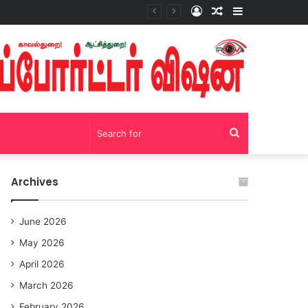
Log
Random
Sidebar
சோழவந்தான் 24 மணி நேரம் மது பாட்டில் விற்பனை! டாஸ்மாக் கடையை அகற்றக்கோரி பெண்கள் முற்றுகை போராட்டம்!https://youtu.be/y9p916tqOMs?si=p7N7Qbivb3WsTj2W
In
Article
Search
for
Archives
June 2026
May 2026
April 2026
March 2026
February 2026