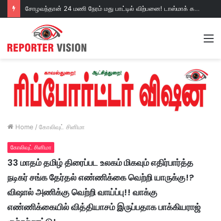
சோழவந்தான் 24 மணி நேரம் மது பாட்டில் விற்பனை! டாஸ்மாக் கடையை அகற்றக்கோரி பெண்கள் முற்றுகை போராட்டம்!https://youtu.be/y9p916tqOMs?si=p7N7Qbivb3WsTj2W
M
Home
/
கோலிவுட் சினிமா
கோலிவுட் சினிமா
33 மாதம் தமிழ் திரைப்பட உலகம் மிகவும் எதிர்பார்த்த
நடிகர் சங்க தேர்தல் எண்ணிக்கை வெற்றி யாருக்கு!?
விஷால் அணிக்கு வெற்றி வாய்ப்பு!! வாக்கு
எண்ணிக்கையில் வித்தியாசம் இருப்பதாக பாக்கியராஜ்