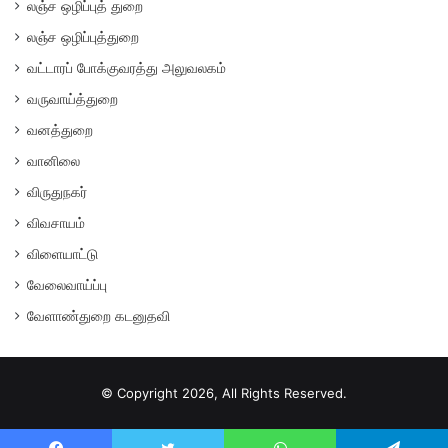
லஞ்ச ஒழிப்புத் துறை
லஞ்ச ஒழிப்புத்துறை
வட்டாரப் போக்குவரத்து அலுவலகம்
வருவாய்த்துறை
வனத்துறை
வானிலை
விருதுநகர்
விவசாயம்
விளையாட்டு
வேலைவாய்ப்பு
வேளாண்துறை கடனுதவி
© Copyright 2026, All Rights Reserved.