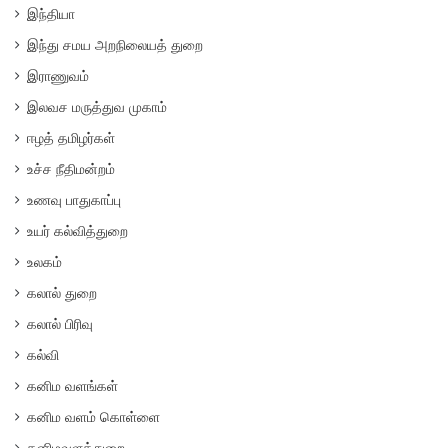
இந்தியா
இந்து சமய அறநிலையத் துறை
இராணுவம்
இலவச மருத்துவ முகாம்
ஈழத் தமிழர்கள்
உச்ச நீதிமன்றம்
உணவு பாதுகாப்பு
உயர் கல்வித்துறை
உலகம்
கலால் துறை
கலால் பிரிவு
கல்வி
கனிம வளங்கள்
கனிம வளம் கொள்ளை
கனிமவளத்துறை