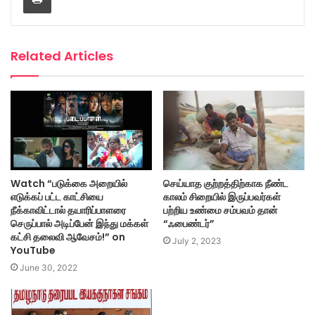
Related Articles
Watch “படுக்கை அறையில்
செய்யாத குற்றத்திற்காக நீண்ட
எடுக்கப் பட்ட காட்சியை
காலம் சிறையில் இருப்பவர்கள்
நீக்காவிட்டால் தயாரிப்பாளரை
பற்றிய உண்மை சம்பவம் தான்
செருப்பால் அடிப்பேன் இந்து மக்கள்
“ஃபைண்டர்”
கட்சி தலைவி ஆவேசம்!” on
July 2, 2023
YouTube
June 30, 2022