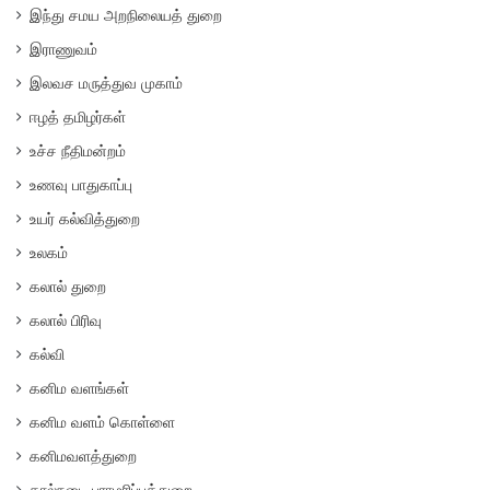
இந்து சமய அறநிலையத் துறை
இராணுவம்
இலவச மருத்துவ முகாம்
ஈழத் தமிழர்கள்
உச்ச நீதிமன்றம்
உணவு பாதுகாப்பு
உயர் கல்வித்துறை
உலகம்
கலால் துறை
கலால் பிரிவு
கல்வி
கனிம வளங்கள்
கனிம வளம் கொள்ளை
கனிமவளத்துறை
கால்நடை பராமரிப்புத்துறை