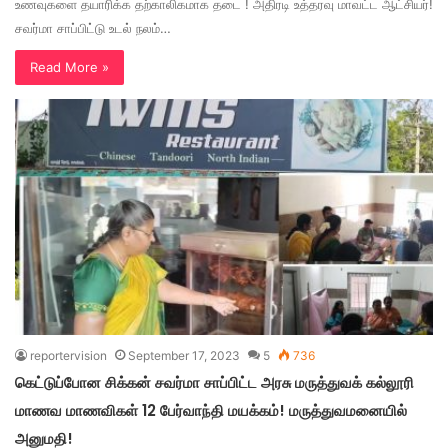
உணவுகளை தயாரிக்க தற்காலிகமாக தடை ! அதிரடி உத்தரவு மாவட்ட ஆட்சியர்!
சவர்மா சாப்பிட்டு உடல் நலம்…
Read More »
reportervision
September 17, 2023
5
736
கெட்டுப்போன சிக்கன் சவர்மா சாப்பிட்ட அரசு மருத்துவக் கல்லூரி
மாணவ மாணவிகள் 12 பேர்வாந்தி மயக்கம்! மருத்துவமனையில்
அனுமதி!