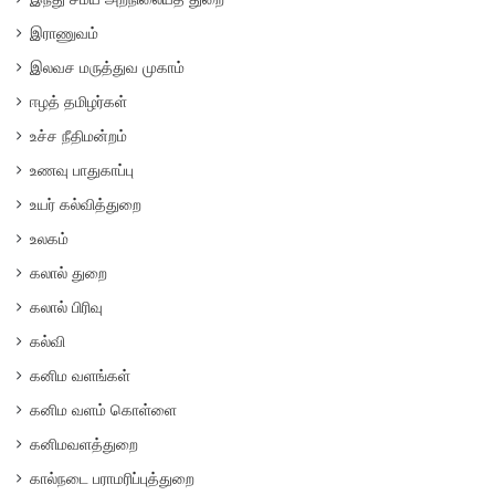
இராணுவம்
இலவச மருத்துவ முகாம்
ஈழத் தமிழர்கள்
உச்ச நீதிமன்றம்
உணவு பாதுகாப்பு
உயர் கல்வித்துறை
உலகம்
கலால் துறை
கலால் பிரிவு
கல்வி
கனிம வளங்கள்
கனிம வளம் கொள்ளை
கனிமவளத்துறை
கால்நடை பராமரிப்புத்துறை