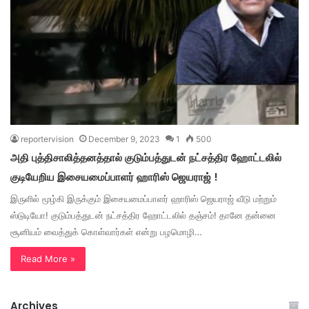
reportervision
December 9, 2023
1
500
அதி புத்திசாலித்தனத்தால் குடும்பத்துடன் நட்சத்திர ஹோட்டலில்
குடியேறிய இசையமைப்பாளர் ஹாரிஸ் ஜெயராஜ் !
இருளில் மூழ்கி இருக்கும் இசையமைப்பாளர் ஹாரிஸ் ஜெயராஜ் வீடு மற்றும்
ஸ்டுடியோ! குடும்பத்துடன் நட்சத்திர ஹோட்டலில் தஞ்சம்! தானே தன்னை
சூனியம் வைத்துக் கொள்வார்கள் என்று பழமொழி…
Read More »
Archives