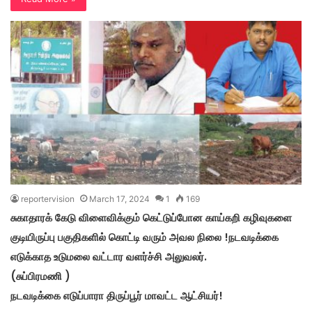
reportervision
March 17, 2024
1
169
சுகாதாரக் கேடு விளைவிக்கும் கெட்டுப்போன காய்கறி கழிவுகளை
குடியிருப்பு பகுதிகளில் கொட்டி வரும் அவல நிலை !நடவடிக்கை
எடுக்காத உடுமலை வட்டார வளர்ச்சி அலுவலர்.
(சுப்பிரமணி )
நடவடிக்கை எடுப்பாரா திருப்பூர் மாவட்ட ஆட்சியர்!