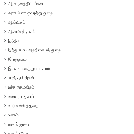
அரசு நலத்திட்டங்கள்
அரசு போக்குவரத்து துறை
ஆன்மிகம்
ஆன்மீகத் தளம்
இந்தியா
இந்து சமய அறநிலையத் துறை
இராணுவம்
இலவச மருத்துவ முகாம்
ஈழத் தமிழர்கள்
உச்ச நீதிமன்றம்
உணவு பாதுகாப்பு
உயர் கல்வித்துறை
உலகம்
கலால் துறை
கலால் பிரிவு