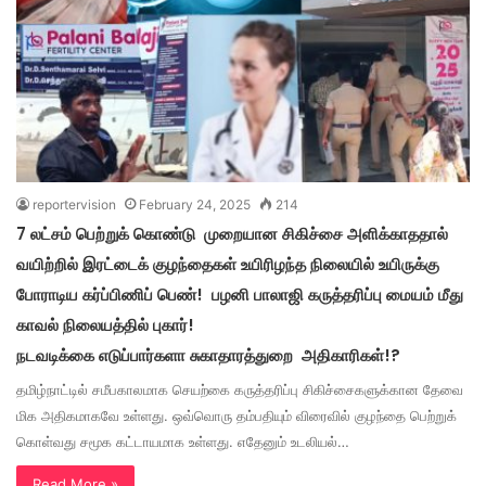
reportervision
February 24, 2025
214
7 லட்சம் பெற்றுக் கொண்டு முறையான சிகிச்சை அளிக்காததால்
வயிற்றில் இரட்டைக் குழந்தைகள் உயிரிழந்த நிலையில் உயிருக்கு
போராடிய கர்ப்பிணிப் பெண்! பழனி பாலாஜி கருத்தரிப்பு மையம் மீது
காவல் நிலையத்தில் புகார்!
நடவடிக்கை எடுப்பார்களா சுகாதாரத்துறை அதிகாரிகள்!?
தமிழ்நாட்டில் சமீபகாலமாக செயற்கை கருத்தரிப்பு சிகிச்சைகளுக்கான தேவை
மிக அதிகமாகவே உள்ளது. ஒவ்வொரு தம்பதியும் விரைவில் குழந்தை பெற்றுக்
கொள்வது சமூக கட்டாயமாக உள்ளது. எதேனும் உடலியல்…
Read More »