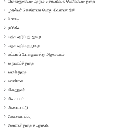
மின்னணுவியல் மற்றும் தொடர்பியல் பொறியியல் துறை
முதல்வர் கொரோனா பொது நிவாரண நிதி
மோசடி
ரயில்வே
லஞ்ச ஒழிப்புத் துறை
லஞ்ச ஒழிப்புத்துறை
வட்டாரப் போக்குவரத்து அலுவலகம்
வருவாய்த்துறை
வனத்துறை
வானிலை
விருதுநகர்
விவசாயம்
விளையாட்டு
வேலைவாய்ப்பு
வேளாண்துறை கடனுதவி