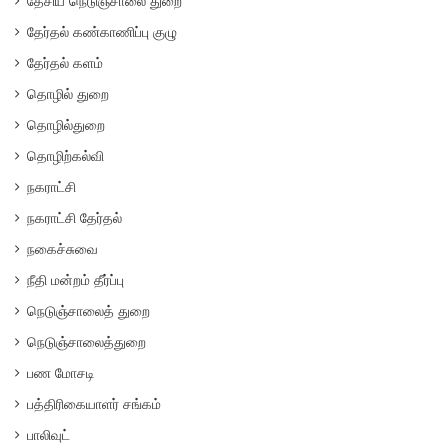
தேசிய நெடுஞ்சாலை துறை
தேர்தல் கண்காணிப்பு குழு
தேர்தல் களம்
தொழில் துறை
தொழில்துறை
தொழிற்கல்வி
நகராட்சி
நகராட்சி தேர்தல்
நகைச்சுவை
நீதி மன்றம் தீர்ப்பு
நெடுஞ்சாலைத் துறை
நெடுஞ்சாலைத்துறை
பண மோசடி
பத்திரிகையாளர் சங்கம்
பாலிவுட்