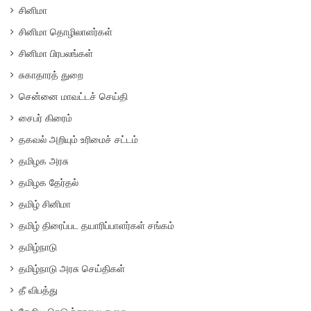
சினிமா
சினிமா தொழிலாளர்கள்
சினிமா பிரபலங்கள்
சுகாதாரத் துறை
சென்னை மாவட்டச் செய்தி
சைபர் கிரைம்
தகவல் அறியும் உரிமைச் சட்டம்
தமிழக அரசு
தமிழக தேர்தல்
தமிழ் சினிமா
தமிழ் திரைப்பட தயாரிப்பாளர்கள் சங்கம்
தமிழ்நாடு
தமிழ்நாடு அரசு செய்திகள்
தீ விபத்து