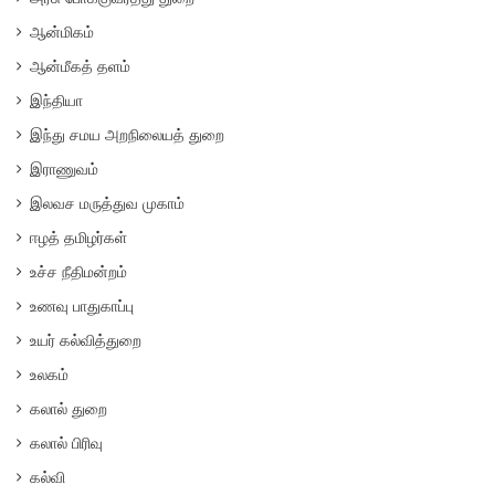
ஆன்மிகம்
ஆன்மீகத் தளம்
இந்தியா
இந்து சமய அறநிலையத் துறை
இராணுவம்
இலவச மருத்துவ முகாம்
ஈழத் தமிழர்கள்
உச்ச நீதிமன்றம்
உணவு பாதுகாப்பு
உயர் கல்வித்துறை
உலகம்
கலால் துறை
கலால் பிரிவு
கல்வி