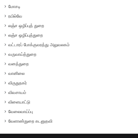
மோசடி
ரயில்வே
லஞ்ச ஒழிப்புத் துறை
லஞ்ச ஒழிப்புத்துறை
வட்டாரப் போக்குவரத்து அலுவலகம்
வருவாய்த்துறை
வனத்துறை
வானிலை
விருதுநகர்
விவசாயம்
விளையாட்டு
வேலைவாய்ப்பு
வேளாண்துறை கடனுதவி