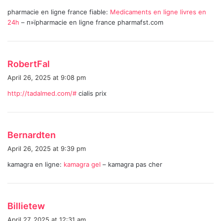
y
pharmacie en ligne france fiable:
Medicaments en ligne livres en
s
24h
– п»їpharmacie en ligne france pharmafst.com
:
s
RobertFal
a
April 26, 2025 at 9:08 pm
y
http://tadalmed.com/#
cialis prix
s
:
s
Bernardten
a
April 26, 2025 at 9:39 pm
y
kamagra en ligne:
kamagra gel
– kamagra pas cher
s
:
s
Billietew
a
April 27, 2025 at 12:31 am