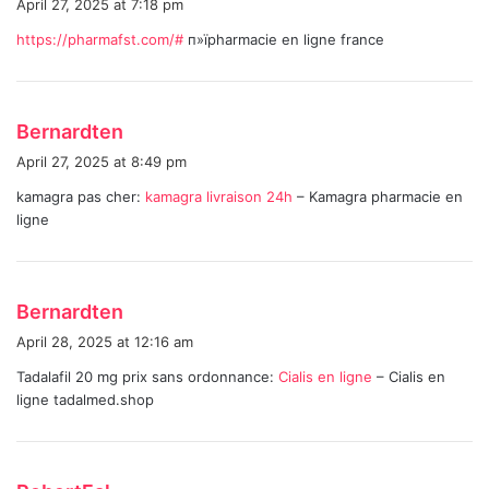
April 27, 2025 at 7:18 pm
y
https://pharmafst.com/#
п»їpharmacie en ligne france
s
:
s
Bernardten
a
April 27, 2025 at 8:49 pm
y
kamagra pas cher:
kamagra livraison 24h
– Kamagra pharmacie en
s
ligne
:
s
Bernardten
a
April 28, 2025 at 12:16 am
y
Tadalafil 20 mg prix sans ordonnance:
Cialis en ligne
– Cialis en
s
ligne tadalmed.shop
:
s