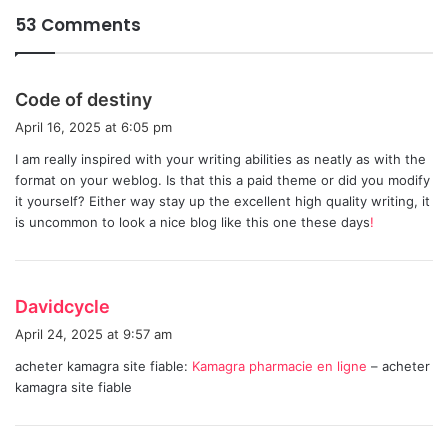
53 Comments
s
Code of destiny
a
April 16, 2025 at 6:05 pm
y
I am really inspired with your writing abilities as neatly as with the
s
format on your weblog. Is that this a paid theme or did you modify
:
it yourself? Either way stay up the excellent high quality writing, it
is uncommon to look a nice blog like this one these days
!
s
Davidcycle
a
April 24, 2025 at 9:57 am
y
acheter kamagra site fiable:
Kamagra pharmacie en ligne
– acheter
s
kamagra site fiable
: