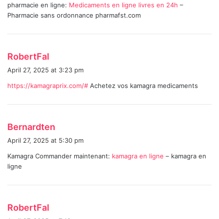
pharmacie en ligne:
Medicaments en ligne livres en 24h
–
s
Pharmacie sans ordonnance pharmafst.com
:
s
RobertFal
a
April 27, 2025 at 3:23 pm
y
https://kamagraprix.com/#
Achetez vos kamagra medicaments
s
:
s
Bernardten
a
April 27, 2025 at 5:30 pm
y
Kamagra Commander maintenant:
kamagra en ligne
– kamagra en
s
ligne
:
s
RobertFal
a