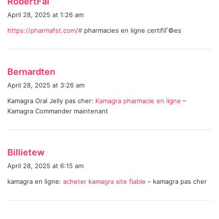
RobertFal
a
April 28, 2025 at 1:26 am
y
https://pharmafst.com/#
pharmacies en ligne certifiГ©es
s
:
s
Bernardten
a
April 28, 2025 at 3:26 am
y
Kamagra Oral Jelly pas cher:
Kamagra pharmacie en ligne
–
s
Kamagra Commander maintenant
:
s
Billietew
a
April 28, 2025 at 6:15 am
y
kamagra en ligne:
acheter kamagra site fiable
– kamagra pas cher
s
: