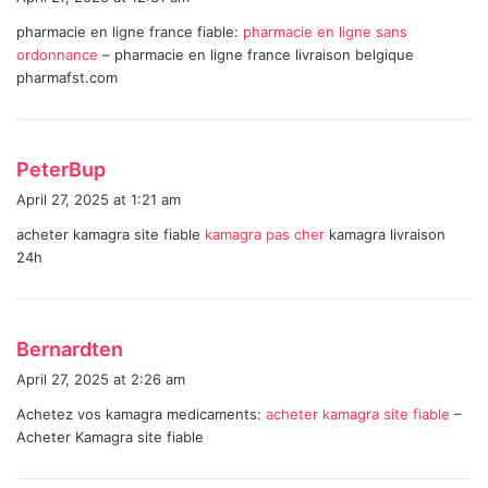
y
pharmacie en ligne france fiable:
pharmacie en ligne sans
s
ordonnance
– pharmacie en ligne france livraison belgique
:
pharmafst.com
s
PeterBup
a
April 27, 2025 at 1:21 am
y
acheter kamagra site fiable
kamagra pas cher
kamagra livraison
s
24h
:
s
Bernardten
a
April 27, 2025 at 2:26 am
y
Achetez vos kamagra medicaments:
acheter kamagra site fiable
–
s
Acheter Kamagra site fiable
: