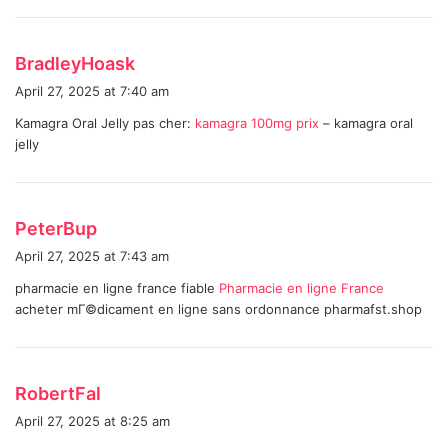
s
BradleyHoask
a
April 27, 2025 at 7:40 am
y
Kamagra Oral Jelly pas cher:
kamagra 100mg prix
– kamagra oral
s
jelly
:
s
PeterBup
a
April 27, 2025 at 7:43 am
y
pharmacie en ligne france fiable
Pharmacie en ligne France
s
acheter mГ©dicament en ligne sans ordonnance pharmafst.shop
:
s
RobertFal
a
April 27, 2025 at 8:25 am
y