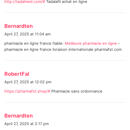
http://tadalmed.com/#
Tadalafil achat en ligne
s
:
s
Bernardten
a
April 27, 2025 at 11:04 am
y
pharmacie en ligne france fiable:
Meilleure pharmacie en ligne
–
s
pharmacie en ligne france livraison internationale pharmafst.com
:
s
RobertFal
a
April 27, 2025 at 12:02 pm
y
https://pharmafst.shop/#
Pharmacie sans ordonnance
s
:
s
Bernardten
a
April 27, 2025 at 2:17 pm
y