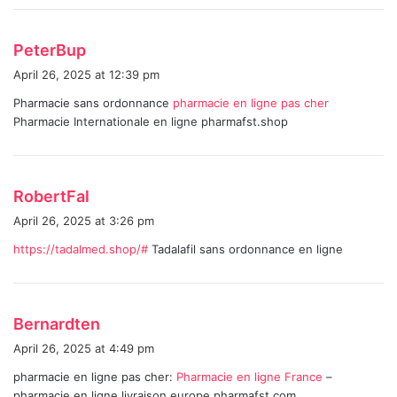
:
s
PeterBup
a
April 26, 2025 at 12:39 pm
y
Pharmacie sans ordonnance
pharmacie en ligne pas cher
s
Pharmacie Internationale en ligne pharmafst.shop
:
s
RobertFal
a
April 26, 2025 at 3:26 pm
y
https://tadalmed.shop/#
Tadalafil sans ordonnance en ligne
s
:
s
Bernardten
a
April 26, 2025 at 4:49 pm
y
pharmacie en ligne pas cher:
Pharmacie en ligne France
–
s
pharmacie en ligne livraison europe pharmafst.com