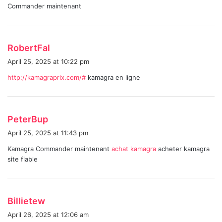
Commander maintenant
:
s
RobertFal
a
April 25, 2025 at 10:22 pm
y
http://kamagraprix.com/#
kamagra en ligne
s
:
s
PeterBup
a
April 25, 2025 at 11:43 pm
y
Kamagra Commander maintenant
achat kamagra
acheter kamagra
s
site fiable
:
s
Billietew
a
April 26, 2025 at 12:06 am
y