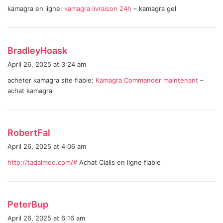
kamagra en ligne:
kamagra livraison 24h
– kamagra gel
s
:
s
BradleyHoask
a
April 26, 2025 at 3:24 am
y
acheter kamagra site fiable:
Kamagra Commander maintenant
–
s
achat kamagra
:
s
RobertFal
a
April 26, 2025 at 4:06 am
y
http://tadalmed.com/#
Achat Cialis en ligne fiable
s
:
s
PeterBup
a
April 26, 2025 at 6:16 am