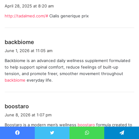
a
April 28, 2025 at 8:20 am
y
http://tadalmed.com/#
Cialis generique prix
s
:
s
backbiome
a
June 1, 2026 at 11:05 am
y
Backbiome is an advanced daily wellness supplement formulated
s
to help support spinal comfort, reduce feelings of built-up
:
tension, and promote freer, smoother movement throughout
backbiome
everyday life.
s
boostaro
a
June 8, 2026 at 1:07 pm
y
Boostaro is a modern men’s wellness
boostaro
formula created to
s
support daily vitality, stamina, and confidence through a practical,
:
natural routine.
Facebook
Twitter
WhatsApp
Telegram