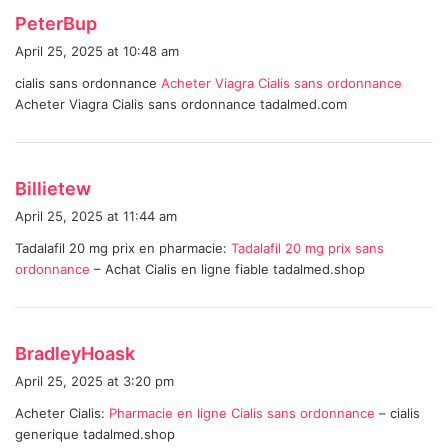
s
PeterBup
a
April 25, 2025 at 10:48 am
y
cialis sans ordonnance
Acheter Viagra Cialis sans ordonnance
s
Acheter Viagra Cialis sans ordonnance tadalmed.com
:
s
Billietew
a
April 25, 2025 at 11:44 am
y
Tadalafil 20 mg prix en pharmacie:
Tadalafil 20 mg prix sans
s
ordonnance
– Achat Cialis en ligne fiable tadalmed.shop
:
s
BradleyHoask
a
April 25, 2025 at 3:20 pm
y
Acheter Cialis:
Pharmacie en ligne Cialis sans ordonnance
– cialis
s
generique tadalmed.shop
: