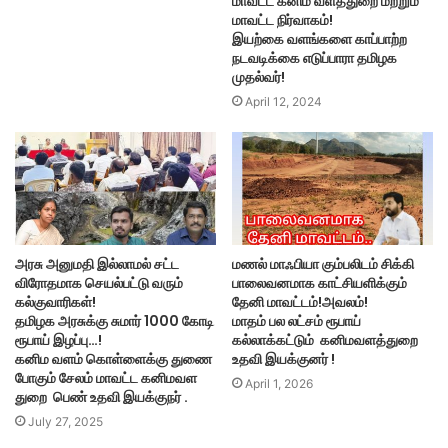
மாவட்ட கனிம வளத்துறை மற்றும்
மாவட்ட நிர்வாகம்!
இயற்கை வளங்களை காப்பாற்ற
நடவடிக்கை எடுப்பாரா தமிழக
முதல்வர்!
April 12, 2024
அரசு அனுமதி இல்லாமல் சட்ட
மணல் மாஃபியா கும்பலிடம் சிக்கி
விரோதமாக செயல்பட்டு வரும்
பாலைவனமாக காட்சியளிக்கும்
கல்குவாரிகள்!
தேனி மாவட்டம்!அவலம்!
தமிழக அரசுக்கு சுமார் 1000 கோடி
மாதம் பல லட்சம் ரூபாய்
ரூபாய் இழப்பு…!
கல்லாக்கட்டும் கனிமவளத்துறை
கனிம வளம் கொள்ளைக்கு துணை
உதவி இயக்குனர் !
போகும் சேலம் மாவட்ட கனிமவள
April 1, 2026
துறை பெண் உதவி இயக்குநர் .
July 27, 2025