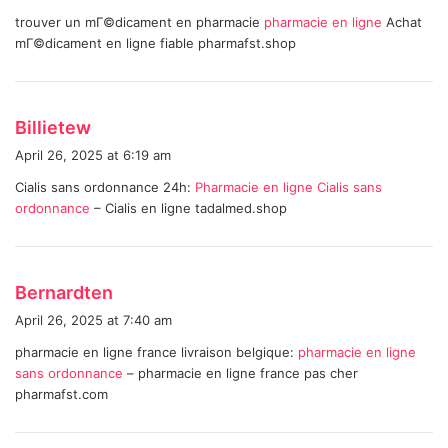
y
trouver un mГ©dicament en pharmacie
pharmacie en ligne
Achat
s
mГ©dicament en ligne fiable pharmafst.shop
:
s
Billietew
a
April 26, 2025 at 6:19 am
y
Cialis sans ordonnance 24h:
Pharmacie en ligne Cialis sans
s
ordonnance
– Cialis en ligne tadalmed.shop
:
s
Bernardten
a
April 26, 2025 at 7:40 am
y
pharmacie en ligne france livraison belgique:
pharmacie en ligne
s
sans ordonnance
– pharmacie en ligne france pas cher
:
pharmafst.com