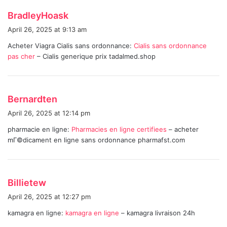
s
BradleyHoask
a
April 26, 2025 at 9:13 am
y
Acheter Viagra Cialis sans ordonnance:
Cialis sans ordonnance
s
pas cher
– Cialis generique prix tadalmed.shop
:
s
Bernardten
a
April 26, 2025 at 12:14 pm
y
pharmacie en ligne:
Pharmacies en ligne certifiees
– acheter
s
mГ©dicament en ligne sans ordonnance pharmafst.com
:
s
Billietew
a
April 26, 2025 at 12:27 pm
y
kamagra en ligne:
kamagra en ligne
– kamagra livraison 24h
s