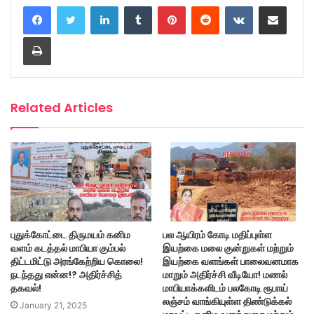
LinkedIn
Tumblr
Pinterest
Reddit
VKontakte
Share via Email
Print
Related Articles
புதுக்கோட்டை திருமயம் கனிம
பல ஆயிரம் கோடி மதிப்புள்ள
வளம் கடத்தல் மாபியா கும்பல்
இயற்கை மலை குன்றுகள் மற்றும்
திட்டமிட்டு அரங்கேற்றிய கொலை!
இயற்கை வளங்கள் பாலைவனமாக
நடந்தது என்ன!? அதிர்ச்சித்
மாறும் அதிர்ச்சி வீடியோ! மணல்
தகவல்!
மாபியாக்களிடம் பலகோடி ரூபாய்
லஞ்சம் வாங்கியுள்ள திண்டுக்கல்
January 21, 2025