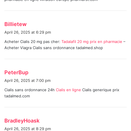
:
s
Billietew
a
April 26, 2025 at 6:29 pm
y
Acheter Cialis 20 mg pas cher:
Tadalafil 20 mg prix en pharmacie
–
s
Acheter Viagra Cialis sans ordonnance tadalmed.shop
:
s
PeterBup
a
April 26, 2025 at 7:00 pm
y
Cialis sans ordonnance 24h
Cialis en ligne
Cialis generique prix
s
tadalmed.com
:
s
BradleyHoask
a
April 26, 2025 at 8:29 pm