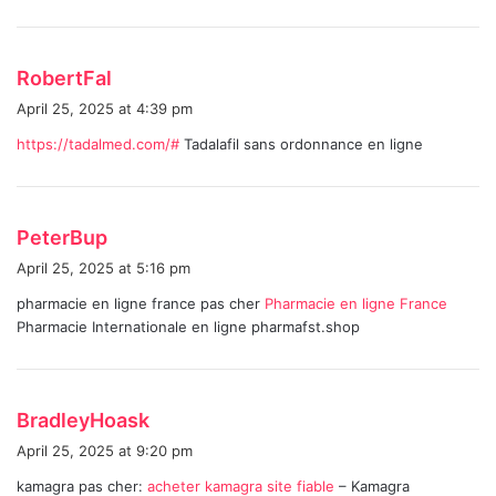
s
RobertFal
a
April 25, 2025 at 4:39 pm
y
https://tadalmed.com/#
Tadalafil sans ordonnance en ligne
s
:
s
PeterBup
a
April 25, 2025 at 5:16 pm
y
pharmacie en ligne france pas cher
Pharmacie en ligne France
s
Pharmacie Internationale en ligne pharmafst.shop
:
s
BradleyHoask
a
April 25, 2025 at 9:20 pm
y
kamagra pas cher:
acheter kamagra site fiable
– Kamagra
s