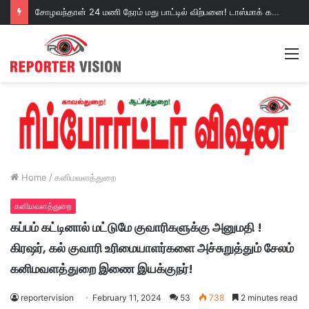
சோழவந்தான் 24 மணி நேரம் மது பாட்டில் விற்பனை! டாஸ்மாக் கடையை அகற்றக்கோரி பெண்கள் முற்றுகை போராட்டம்!https://youtu.be/y9p916tqOMs?si=p7N7Qbivb3WsTj2W
M
Home
/
கனிமவளத்துறை
கனிமவளத்துறை
கப்பம் கட்டினால் மட்டுமே குவாரிகளுக்கு அனுமதி !
கிரஷர், கல் குவாரி உரிமையாளர்களை அச்சுறுத்தும் சேலம்
கனிமவளத்துறை இணை இயக்குநர்!
reportervision
February 11, 2024
53
738
2 minutes read