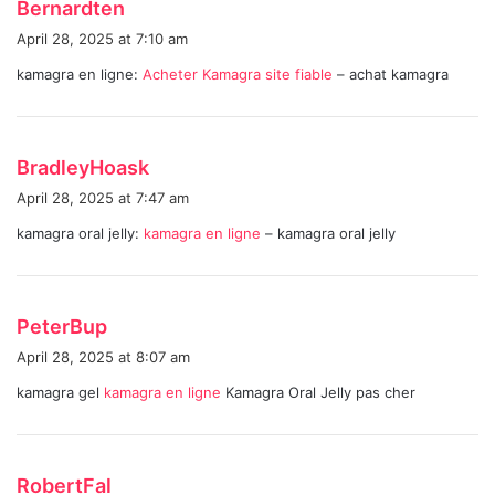
s
Bernardten
a
April 28, 2025 at 7:10 am
y
kamagra en ligne:
Acheter Kamagra site fiable
– achat kamagra
s
:
s
BradleyHoask
a
April 28, 2025 at 7:47 am
y
kamagra oral jelly:
kamagra en ligne
– kamagra oral jelly
s
:
s
PeterBup
a
April 28, 2025 at 8:07 am
y
kamagra gel
kamagra en ligne
Kamagra Oral Jelly pas cher
s
:
s
RobertFal