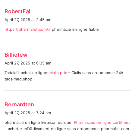
s
RobertFal
a
April 27, 2025 at 2:45 am
y
https://pharmafst.com/#
pharmacie en ligne fiable
s
:
s
Billietew
a
April 27, 2025 at 6:35 am
y
Tadalafil achat en ligne:
cialis prix
– Cialis sans ordonnance 24h
s
tadalmed.shop
:
s
Bernardten
a
April 27, 2025 at 7:24 am
y
pharmacie en ligne livraison europe:
Pharmacies en ligne certifiees
s
– acheter mГ©dicament en ligne sans ordonnance pharmafst.com
: